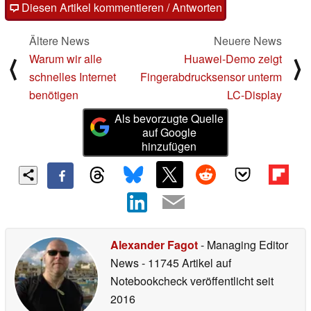
Diesen Artikel kommentieren / Antworten
Ältere News
Neuere News
Warum wir alle
Huawei-Demo zeigt
⟨
⟩
schnelles Internet
Fingerabdrucksensor unterm
benötigen
LC-Display
Als bevorzugte Quelle
auf Google
hinzufügen
Alexander Fagot
- Managing Editor
News
- 11745 Artikel auf
Notebookcheck veröffentlicht
seit
2016