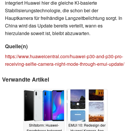
integriert Huawei hier die gleiche KI-basierte
Stabilisierungstechnologie, die schon bei der
Hauptkamera für freihändige Langzeitbelichtung sorgt. In
China wird das Update bereits verteilt, wann es
hierzulande soweit ist, bleibt abzuwarten.
Quelle(n)
https://www.huaweicentral.com/huawei-p30-and-p30-pro-
receiving-selfie-camera-night-mode-through-emui-update/
Verwandte Artikel
Shitstorm: Huawei-
EMUI 10: Redesign der
Smartphone bekommt
Huawei Kamera-App