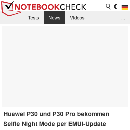
Tests
News
Videos
...
Benchmarks & Tech
Externe Tests
Kaufberatung
Deals
Suche
Jobs
Forum
Huawei P30 und P30 Pro bekommen
Selfie Night Mode per EMUI-Update