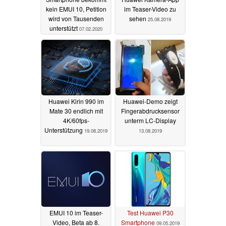
kein EMUI 10, Petition
im Teaser-Video zu
wird von Tausenden
sehen
25.08.2019
unterstützt
07.02.2020
Huawei Kirin 990 im
Huawei-Demo zeigt
Mate 30 endlich mit
Fingerabdrucksensor
4K/60fps-
unterm LC-Display
Unterstützung
19.08.2019
13.08.2019
EMUI 10 im Teaser-
Test Huawei P30
Video, Beta ab 8.
Smartphone
09.05.2019