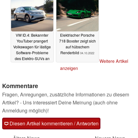
VW ID.4: Bekannter
Elektrischer Porsche
YouTuber prangert
718 Boxster zeigt sich
Volkswagen für lästige
auf hübschem
Software-Probleme
Renderbild
04.10.2022
des Elektro-SUVs an
Weitere Artikel
05.10.2022
anzeigen
Kommentare
Fragen, Anregungen, zusätzliche Informationen zu diesem
Artikel? - Uns interessiert Deine Meinung (auch ohne
Anmeldung möglich)!
Diesen Artikel kommentieren / Antworten