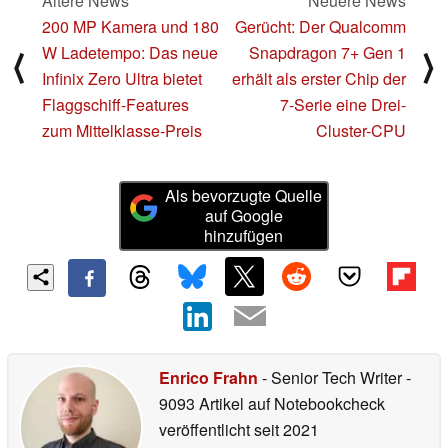
Ältere News
Neuere News
200 MP Kamera und 180
Gerücht: Der Qualcomm
W Ladetempo: Das neue
Snapdragon 7+ Gen 1
⟨
⟩
Infinix Zero Ultra bietet
erhält als erster Chip der
Flaggschiff-Features
7-Serie eine Drei-
zum Mittelklasse-Preis
Cluster-CPU
Als bevorzugte Quelle
auf Google
hinzufügen
Enrico Frahn
- Senior Tech Writer
-
9093 Artikel auf Notebookcheck
veröffentlicht
seit 2021