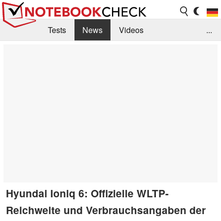
Tests
News
Videos
...
Benchmarks & Tech
Externe Tests
Kaufberatung
Deals
Suche
Jobs
Forum
Hyundai Ioniq 6: Offizielle WLTP-
Reichweite und Verbrauchsangaben der