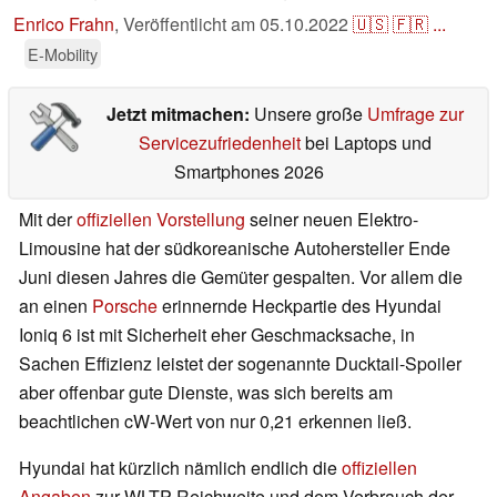
Enrico Frahn
,
Veröffentlicht am
05.10.2022
🇺🇸
🇫🇷
...
E-Mobility
Jetzt mitmachen:
Unsere große
Umfrage zur
Servicezufriedenheit
bei Laptops und
Smartphones 2026
Mit der
offiziellen Vorstellung
seiner neuen Elektro-
Limousine hat der südkoreanische Autohersteller Ende
Juni diesen Jahres die Gemüter gespalten. Vor allem die
an einen
Porsche
erinnernde Heckpartie des Hyundai
Ioniq 6 ist mit Sicherheit eher Geschmacksache, in
Sachen Effizienz leistet der sogenannte Ducktail-Spoiler
aber offenbar gute Dienste, was sich bereits am
beachtlichen cW-Wert von nur 0,21 erkennen ließ.
Hyundai hat kürzlich nämlich endlich die
offiziellen
Angaben
zur WLTP-Reichweite und dem Verbrauch der