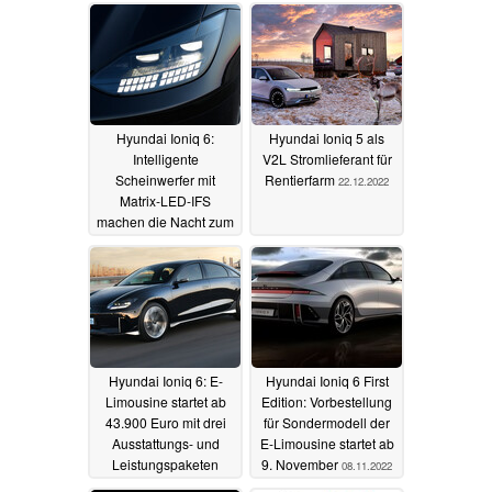
Hyundai Ioniq 6:
Hyundai Ioniq 5 als
Intelligente
V2L Stromlieferant für
Scheinwerfer mit
Rentierfarm
22.12.2022
Matrix-LED-IFS
machen die Nacht zum
Tag
15.04.2023
Hyundai Ioniq 6: E-
Hyundai Ioniq 6 First
Limousine startet ab
Edition: Vorbestellung
43.900 Euro mit drei
für Sondermodell der
Ausstattungs- und
E-Limousine startet ab
Leistungspaketen
9. November
08.11.2022
17.11.2022