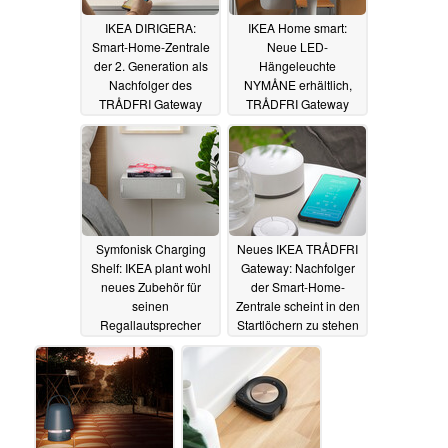
IKEA DIRIGERA:
IKEA Home smart:
Smart-Home-Zentrale
Neue LED-
der 2. Generation als
Hängeleuchte
Nachfolger des
NYMÅNE erhältlich,
TRÅDFRI Gateway
TRÅDFRI Gateway
zeigt sich
nochmal teurer
14.04.2022
08.04.2022
Symfonisk Charging
Neues IKEA TRÅDFRI
Shelf: IKEA plant wohl
Gateway: Nachfolger
neues Zubehör für
der Smart-Home-
seinen
Zentrale scheint in den
Regallautsprecher
Startlöchern zu stehen
06.04.2022
28.03.2022