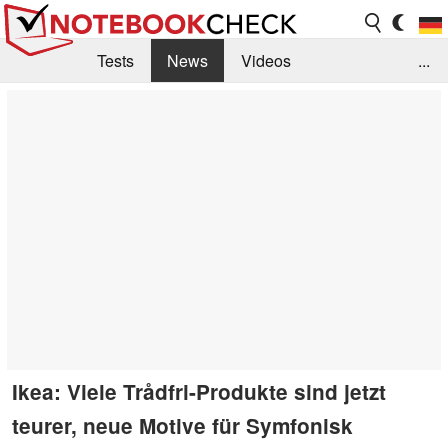
Tests
News
Videos
...
Benchmarks & Tech
Externe Tests
Kaufberatung
Deals
Suche
Jobs
Forum
Ikea: Viele Trådfri-Produkte sind jetzt
teurer, neue Motive für Symfonisk