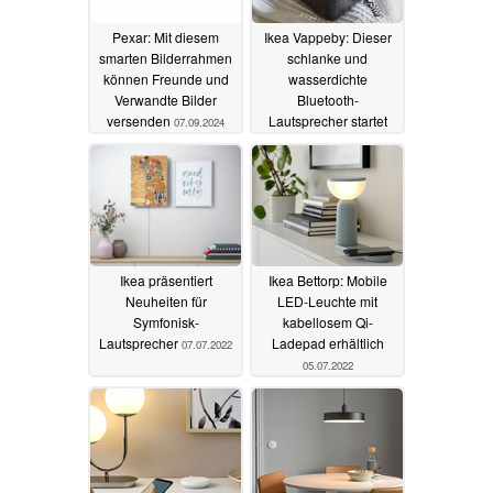
Pexar: Mit diesem
Ikea Vappeby: Dieser
smarten Bilderrahmen
schlanke und
können Freunde und
wasserdichte
Verwandte Bilder
Bluetooth-
versenden
Lautsprecher startet
07.09.2024
demnächst zum extrem
günstigen Preis
18.03.2023
Ikea präsentiert
Ikea Bettorp: Mobile
Neuheiten für
LED-Leuchte mit
Symfonisk-
kabellosem Qi-
Lautsprecher
Ladepad erhältlich
07.07.2022
05.07.2022