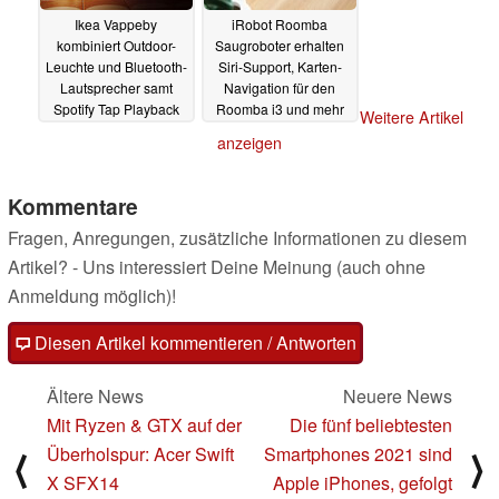
Ikea Vappeby
iRobot Roomba
kombiniert Outdoor-
Saugroboter erhalten
Leuchte und Bluetooth-
Siri-Support, Karten-
Lautsprecher samt
Navigation für den
Spotify Tap Playback
Roomba i3 und mehr
Weitere Artikel
23.03.2022
17.03.2022
anzeigen
Kommentare
Fragen, Anregungen, zusätzliche Informationen zu diesem
Artikel? - Uns interessiert Deine Meinung (auch ohne
Anmeldung möglich)!
Diesen Artikel kommentieren / Antworten
Ältere News
Neuere News
Mit Ryzen & GTX auf der
Die fünf beliebtesten
Überholspur: Acer Swift
Smartphones 2021 sind
⟨
⟩
X SFX14
Apple iPhones, gefolgt