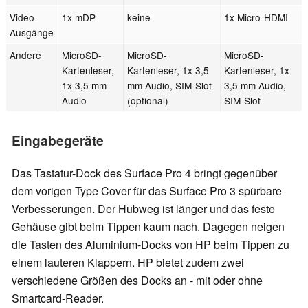
Video-
1x mDP
keine
1x Micro-HDMI
Ausgänge
Andere
MicroSD-
MicroSD-
MicroSD-
Kartenleser,
Kartenleser, 1x 3,5
Kartenleser, 1x
1x 3,5 mm
mm Audio, SIM-Slot
3,5 mm Audio,
Audio
(optional)
SIM-Slot
Eingabegeräte
Das Tastatur-Dock des Surface Pro 4 bringt gegenüber
dem vorigen Type Cover für das Surface Pro 3 spürbare
Verbesserungen. Der Hubweg ist länger und das feste
Gehäuse gibt beim Tippen kaum nach. Dagegen neigen
die Tasten des Aluminium-Docks von HP beim Tippen zu
einem lauteren Klappern. HP bietet zudem zwei
verschiedene Größen des Docks an - mit oder ohne
Smartcard-Reader.