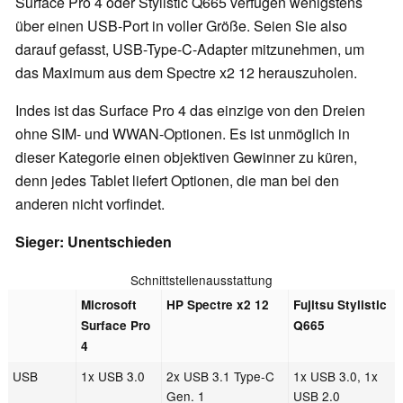
Surface Pro 4 oder Stylistic Q665 verfügen
wenigstens
über einen USB-Port in voller Größe
. Seien Sie also
darauf gefasst, USB-Type-C-Adapter mitzunehmen, um
das Maximum aus dem Spectre x2 12 herauszuholen.
Indes ist das Surface Pro 4 das einzige von den Dreien
ohne SIM- und WWAN-Optionen. Es ist unmöglich in
dieser Kategorie einen objektiven Gewinner zu küren,
denn jedes Tablet liefert Optionen, die man bei den
anderen nicht vorfindet.
Sieger: Unentschieden
Schnittstellenausstattung
Microsoft
HP Spectre x2 12
Fujitsu Stylistic
Surface Pro
Q665
4
USB
1x USB 3.0
2x USB 3.1 Type-C
1x USB 3.0, 1x
Gen. 1
USB 2.0