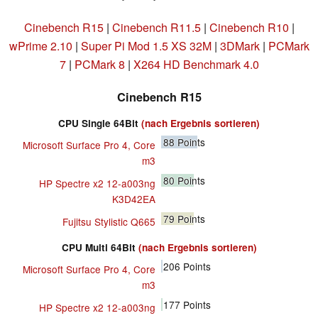
Cinebench R15
|
Cinebench R11.5
|
Cinebench R10
|
wPrime 2.10
|
Super Pi Mod 1.5 XS 32M
|
3DMark
|
PCMark
7
|
PCMark 8
|
X264 HD Benchmark 4.0
Cinebench R15
CPU Single 64Bit
(nach Ergebnis sortieren)
88
Points
Microsoft Surface Pro 4, Core
m3
80
Points
HP Spectre x2 12-a003ng
K3D42EA
79
Points
Fujitsu Stylistic Q665
CPU Multi 64Bit
(nach Ergebnis sortieren)
206
Points
Microsoft Surface Pro 4, Core
m3
177
Points
HP Spectre x2 12-a003ng