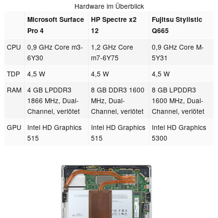
Hardware im Überblick
Microsoft Surface
HP Spectre x2
Fujitsu Stylistic
Pro 4
12
Q665
CPU
0,9 GHz Core m3-
1,2 GHz Core
0,9 GHz Core M-
6Y30
m7-6Y75
5Y31
TDP
4,5 W
4,5 W
4,5 W
RAM
4 GB LPDDR3
8 GB DDR3 1600
8 GB LPDDR3
1866 MHz, Dual-
MHz, Dual-
1600 MHz, Dual-
Channel, verlötet
Channel, verlötet
Channel, verlötet
GPU
Intel HD Graphics
Intel HD Graphics
Intel HD Graphics
515
515
5300