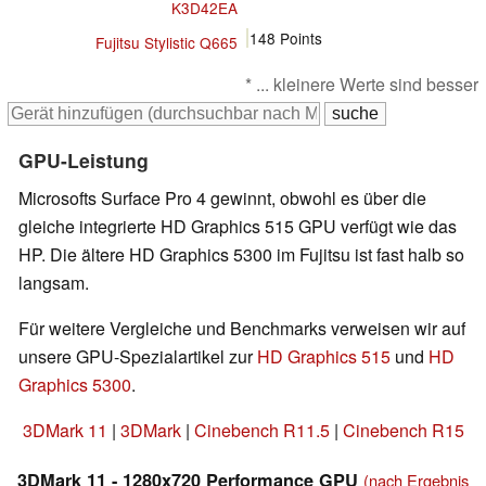
K3D42EA
148
Points
Fujitsu Stylistic Q665
* ... kleinere Werte sind besser
GPU-Leistung
Microsofts Surface Pro 4 gewinnt, obwohl es über die
gleiche integrierte HD Graphics 515 GPU verfügt wie das
HP. Die ältere HD Graphics 5300 im Fujitsu ist fast halb so
langsam.
Für weitere Vergleiche und Benchmarks verweisen wir auf
unsere GPU-Spezialartikel zur
HD Graphics 515
und
HD
Graphics 5300
.
3DMark 11
|
3DMark
|
Cinebench R11.5
|
Cinebench R15
3DMark 11 - 1280x720 Performance GPU
(nach Ergebnis