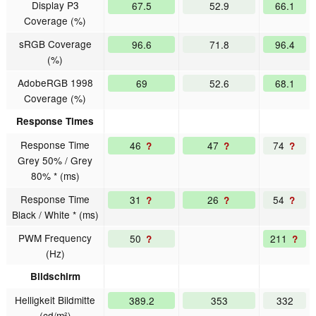
Display P3
67.5
52.9
66.1
Coverage (%)
sRGB Coverage
96.6
71.8
96.4
(%)
AdobeRGB 1998
69
52.6
68.1
Coverage (%)
Response Times
Response Time
46
47
74
?
?
?
Grey 50% / Grey
80% * (ms)
Response Time
31
26
54
?
?
?
Black / White * (ms)
PWM Frequency
50
211
?
?
(Hz)
Bildschirm
Helligkeit Bildmitte
389.2
353
332
(cd/m²)