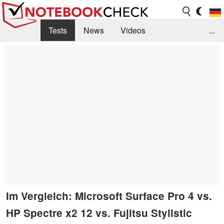
Tests
News
Videos
...
Benchmarks & Tech
Externe Tests
Kaufberatung
Deals
Suche
Jobs
Forum
Im Vergleich: Microsoft Surface Pro 4 vs.
HP Spectre x2 12 vs. Fujitsu Stylistic