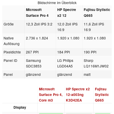
Bildschirme im Überblick
Microsoft
HP Spectre
Fujitsu Stylistic
Surface Pro 4
x2 12
Q665
Größe
12,3 Zoll IPS 3:2
12,0 Zoll IPS
11,6 Zoll IPS
16:9
16:9
Native
2.736 x 1.824
1.920 x 1.080
1.920 x 1.080
Auflösung
Pixeldichte
267 PPI
184 PPI
190 PPI
Panel ID
Samsung
LG Philips
Sharp
SDC3853
LGD04A5
LQ116M1JW02
Panel
glänzend
glänzend
matt
Microsoft
HP Spectre x2
Fujitsu
Surface Pro 4,
12-a003ng
Stylistic
Core m3
K3D42EA
Q665
Display