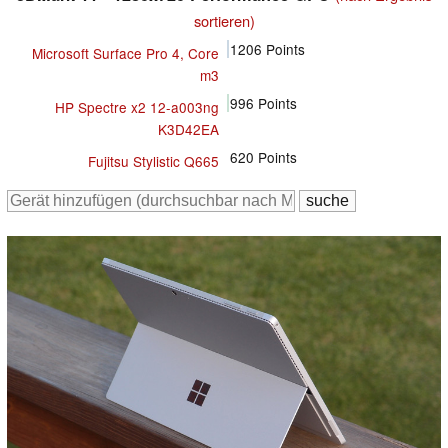
sortieren)
1206
Points
Microsoft Surface Pro 4, Core
m3
996
Points
HP Spectre x2 12-a003ng
K3D42EA
620
Points
Fujitsu Stylistic Q665