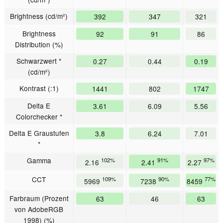
Brightness (cd/m²)
392
347
321
Brightness
92
91
86
Distribution (%)
Schwarzwert *
0.27
0.44
0.19
(cd/m²)
Kontrast (:1)
1441
802
1747
Delta E
3.61
6.09
5.56
Colorchecker *
Delta E Graustufen
3.8
6.24
7.01
*
Gamma
102%
91%
97%
2.16
2.41
2.27
CCT
109%
90%
77%
5969
7238
8459
Farbraum (Prozent
63
46
63
von AdobeRGB
1998) (%)