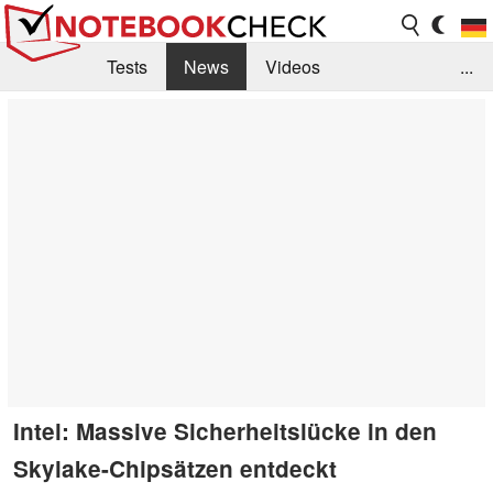
Tests
News
Videos
...
Benchmarks & Tech
Externe Tests
Kaufberatung
Deals
Suche
Jobs
Forum
Intel: Massive Sicherheitslücke in den
Skylake-Chipsätzen entdeckt