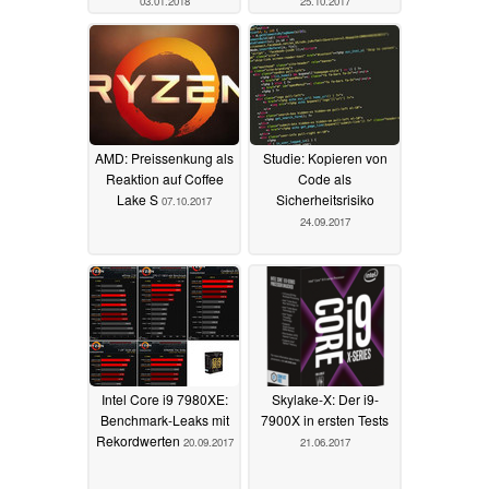
03.01.2018
25.10.2017
AMD: Preissenkung als
Studie: Kopieren von
Reaktion auf Coffee
Code als
Lake S
Sicherheitsrisiko
07.10.2017
24.09.2017
Intel Core i9 7980XE:
Skylake-X: Der i9-
Benchmark-Leaks mit
7900X in ersten Tests
Rekordwerten
20.09.2017
21.06.2017