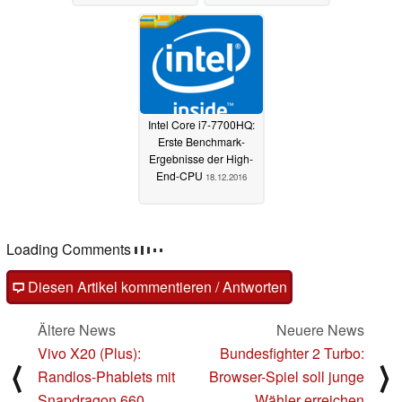
Intel Core i7-7700HQ:
Erste Benchmark-
Ergebnisse der High-
End-CPU
18.12.2016
Loading Comments
Diesen Artikel kommentieren / Antworten
Ältere News
Neuere News
Vivo X20 (Plus):
Bundesfighter 2 Turbo:
⟨
⟩
Randlos-Phablets mit
Browser-Spiel soll junge
Snapdragon 660
Wähler erreichen