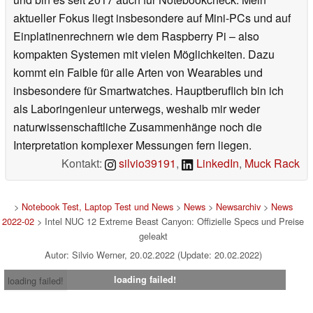
aktueller Fokus liegt insbesondere auf Mini-PCs und auf
Einplatinenrechnern wie dem Raspberry Pi – also
kompakten Systemen mit vielen Möglichkeiten. Dazu
kommt ein Faible für alle Arten von Wearables und
insbesondere für Smartwatches. Hauptberuflich bin ich
als Laboringenieur unterwegs, weshalb mir weder
naturwissenschaftliche Zusammenhänge noch die
Interpretation komplexer Messungen fern liegen.
Kontakt:
silvio39191
,
LinkedIn
,
Muck Rack
>
Notebook Test, Laptop Test und News
>
News
>
Newsarchiv
>
News
2022-02
> Intel NUC 12 Extreme Beast Canyon: Offizielle Specs und Preise
geleakt
Autor: Silvio Werner, 20.02.2022 (Update: 20.02.2022)
loading failed!
loading failed!