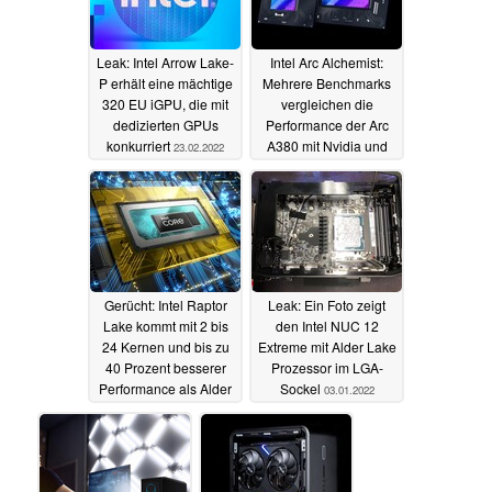
Leak: Intel Arrow Lake-
Intel Arc Alchemist:
P erhält eine mächtige
Mehrere Benchmarks
320 EU iGPU, die mit
vergleichen die
dedizierten GPUs
Performance der Arc
konkurriert
A380 mit Nvidia und
23.02.2022
AMD
22.02.2022
Gerücht: Intel Raptor
Leak: Ein Foto zeigt
Lake kommt mit 2 bis
den Intel NUC 12
24 Kernen und bis zu
Extreme mit Alder Lake
40 Prozent besserer
Prozessor im LGA-
Performance als Alder
Sockel
03.01.2022
Lake
21.02.2022