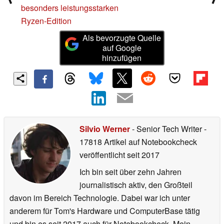
besonders leistungsstarken
Ryzen-Edition
Als bevorzugte Quelle
auf Google
hinzufügen
Silvio Werner
- Senior Tech Writer
-
17818 Artikel auf Notebookcheck
veröffentlicht
seit 2017
Ich bin seit über zehn Jahren
journalistisch aktiv, den Großteil
davon im Bereich Technologie. Dabei war ich unter
anderem für Tom's Hardware und ComputerBase tätig
und bin es seit 2017 auch für Notebookcheck. Mein