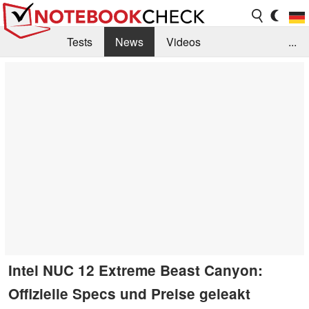
Tests
News
Videos
...
Benchmarks & Tech
Externe Tests
Kaufberatung
Deals
Suche
Jobs
Forum
Intel NUC 12 Extreme Beast Canyon:
Offizielle Specs und Preise geleakt