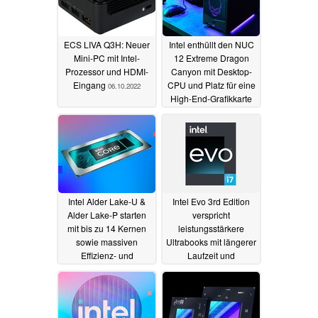
ECS LIVA Q3H: Neuer
Intel enthüllt den NUC
Mini-PC mit Intel-
12 Extreme Dragon
Prozessor und HDMI-
Canyon mit Desktop-
Eingang
CPU und Platz für eine
06.10.2022
High-End-Grafikkarte
24.02.2022
Intel Alder Lake-U &
Intel Evo 3rd Edition
Alder Lake-P starten
verspricht
mit bis zu 14 Kernen
leistungsstärkere
sowie massiven
Ultrabooks mit längerer
Effizienz- und
Laufzeit und
Performance-
spannenden Features
Upgrades
23.02.2022
23.02.2022