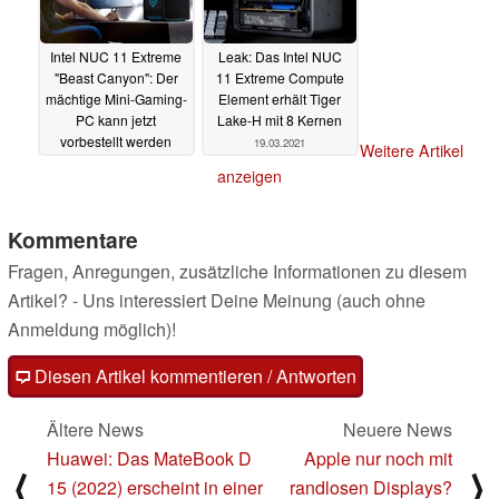
Intel NUC 11 Extreme
Leak: Das Intel NUC
"Beast Canyon": Der
11 Extreme Compute
mächtige Mini-Gaming-
Element erhält Tiger
PC kann jetzt
Lake-H mit 8 Kernen
vorbestellt werden
19.03.2021
Weitere Artikel
22.07.2021
anzeigen
Kommentare
Fragen, Anregungen, zusätzliche Informationen zu diesem
Artikel? - Uns interessiert Deine Meinung (auch ohne
Anmeldung möglich)!
Diesen Artikel kommentieren / Antworten
Ältere News
Neuere News
Huawei: Das MateBook D
Apple nur noch mit
⟨
⟩
15 (2022) erscheint in einer
randlosen Displays?