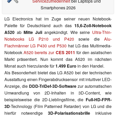
Servicezufriedenheit
bei Laptops und
Smartphones 2026
LG Electronics hat im Zuge seiner neuen Notebook-
Palette für Deutschland auch das
15,6-Zoll-Notebook
A520
ab
Mitte Juli
angekündigt. Wie seine
Ultra-Thin-
Notebooks LG P210 und P420
sowie die
Alu-
Flachmänner LG P430 und P530
hat LG das Multimedia-
Notebook
A520 bereits zur
CES 2011
für den asiatischen
Markt präsentiert. Nun kommt das A520 im nächsten
Monat auch hierzulande für
1.499 Euro
in den Handel.
Als Besonderheit bietet das LG A520 bei der technischen
Ausstattung einen Fingerabdrucksensor mit intuitiver LED-
Anzeige, die
DDD-TriDef-3D-Software
zur automatischen
Umwandlung von 2D-Inhalten in 3D-Content, wie
beispielsweise die 2D-Lieblingsfilme, die
Full-HD-FPR-
3D
-Technology (Film Patterned Retarder) von LG und die
hierfür notwendige
3D-Polarisationsbrille
inklusive