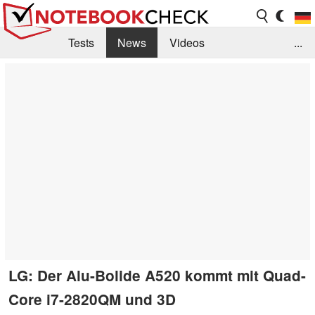
Tests
News
Videos
...
Benchmarks & Tech
Externe Tests
Kaufberatung
Deals
Suche
Jobs
Forum
LG: Der Alu-Bolide A520 kommt mit Quad-
Core i7-2820QM und 3D