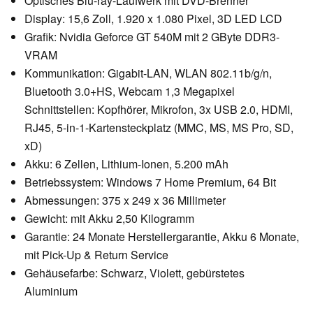
Optisches Blu-ray-Laufwerk mit DVD-Brenner
Display: 15,6 Zoll, 1.920 x 1.080 Pixel, 3D LED LCD
Grafik: Nvidia Geforce GT 540M mit 2 GByte DDR3-
VRAM
Kommunikation: Gigabit-LAN, WLAN 802.11b/g/n,
Bluetooth 3.0+HS, Webcam 1,3 Megapixel
Schnittstellen: Kopfhörer, Mikrofon, 3x USB 2.0, HDMI,
RJ45, 5-in-1-Kartensteckplatz (MMC, MS, MS Pro, SD,
xD)
Akku: 6 Zellen, Lithium-Ionen, 5.200 mAh
Betriebssystem: Windows 7 Home Premium, 64 Bit
Abmessungen: 375 x 249 x 36 Millimeter
Gewicht: mit Akku 2,50 Kilogramm
Garantie: 24 Monate Herstellergarantie, Akku 6 Monate,
mit Pick-Up & Return Service
Gehäusefarbe: Schwarz, Violett, gebürstetes
Aluminium