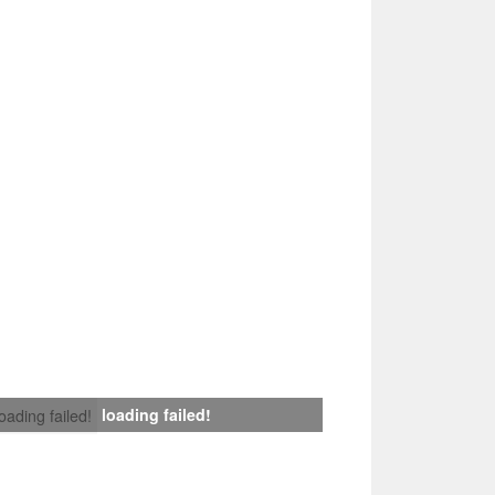
loading failed!
loading failed!