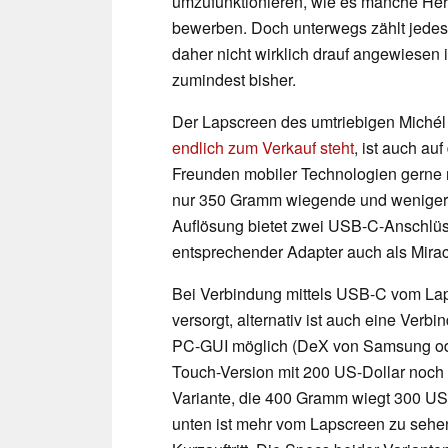
umzufunktionieren, wie es manche Hers
bewerben. Doch unterwegs zählt jedes
daher nicht wirklich drauf angewiesen i
zumindest bisher.
Der Lapscreen des umtriebigen Michél
endlich zum Verkauf steht
, ist auch a
Freunden mobiler Technologien gerne 
nur 350 Gramm wiegende und weniger a
Auflösung bietet zwei USB-C-Anschlüs
entsprechender Adapter auch als Mirac
Bei Verbindung mittels USB-C vom Lapt
versorgt, alternativ ist auch eine Ver
PC-GUI möglich (DeX von Samsung od
Touch-Version mit 200 US-Dollar noch r
Variante, die 400 Gramm wiegt 300 US
unten ist mehr vom Lapscreen zu sehe