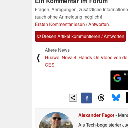
Ein Kommentar im Forum
Fragen, Anregungen, zusätzliche Informatione
(auch ohne Anmeldung möglich)!
Ersten Kommentar lesen
/
Antworten
Diesen Artikel kommentieren / Antworten
Ältere News
⟨
Huawei Nova 4: Hands-On-Video von de
CES
Al
Alexander Fagot
- Man
Als Tech-begeisterter Ju