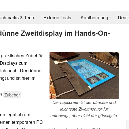
nchmarks & Tech
Externe Tests
Kaufberatung
Deal
dünne Zweitdisplay im Hands-On-
 praktisches Zubehör
 Displays zum
lich auch. Der dünne
gt und ist hier im
9
Zubehör
Der Lapscreen ist der dünnste und
leichteste Zweitmonitor für
men, egal ob am
unterwegs, aber nicht der günstigste.
einen temporären PC