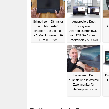
Schnell sein: Dünnster
Ausprobiert: Duet
und leichtester
Display macht
Di
portabler 12,5 Zoll Full-
Android-, ChromeOS-
HD-Monitor um nur 89
und iOS-Geräte zum
Euro
Zweitdisplay
28.11.2020
04.10.2019
Lapscreen: Der
Du
dünnste und leichteste
D
Zweitmonitor für
unterwegs
K
01.01.2019