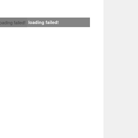
loading failed!
loading failed!