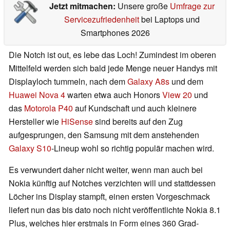
Jetzt mitmachen:
Unsere große
Umfrage zur
Servicezufriedenheit
bei Laptops und
Smartphones 2026
Die Notch ist out, es lebe das Loch! Zumindest im oberen
Mittelfeld werden sich bald jede Menge neuer Handys mit
Displayloch tummeln, nach dem
Galaxy A8s
und dem
Huawei Nova 4
warten etwa auch Honors
View 20
und
das
Motorola P40
auf Kundschaft und auch kleinere
Hersteller wie
HiSense
sind bereits auf den Zug
aufgesprungen, den Samsung mit dem anstehenden
Galaxy S10
-Lineup wohl so richtig populär machen wird.
Es verwundert daher nicht weiter, wenn man auch bei
Nokia künftig auf Notches verzichten will und stattdessen
Löcher ins Display stampft, einen ersten Vorgeschmack
liefert nun das bis dato noch nicht veröffentlichte Nokia 8.1
Plus, welches hier erstmals in Form eines 360 Grad-