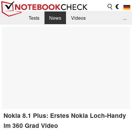
Tests
News
Videos
...
Benchmarks & Tech
Externe Tests
Kaufberatung
Deals
Suche
Jobs
Forum
Nokia 8.1 Plus: Erstes Nokia Loch-Handy
im 360 Grad Video