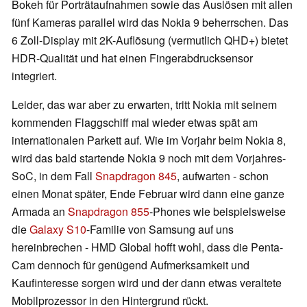
Bokeh für Porträtaufnahmen sowie das Auslösen mit allen
fünf Kameras parallel wird das Nokia 9 beherrschen. Das
6 Zoll-Display mit 2K-Auflösung (vermutlich QHD+) bietet
HDR-Qualität und hat einen Fingerabdrucksensor
integriert.
Leider, das war aber zu erwarten, tritt Nokia mit seinem
kommenden Flaggschiff mal wieder etwas spät am
internationalen Parkett auf. Wie im Vorjahr beim Nokia 8,
wird das bald startende Nokia 9 noch mit dem Vorjahres-
SoC, in dem Fall
Snapdragon 845
, aufwarten - schon
einen Monat später, Ende Februar wird dann eine ganze
Armada an
Snapdragon 855
-Phones wie beispielsweise
die
Galaxy S10
-Familie von Samsung auf uns
hereinbrechen - HMD Global hofft wohl, dass die Penta-
Cam dennoch für genügend Aufmerksamkeit und
Kaufinteresse sorgen wird und der dann etwas veraltete
Mobilprozessor in den Hintergrund rückt.