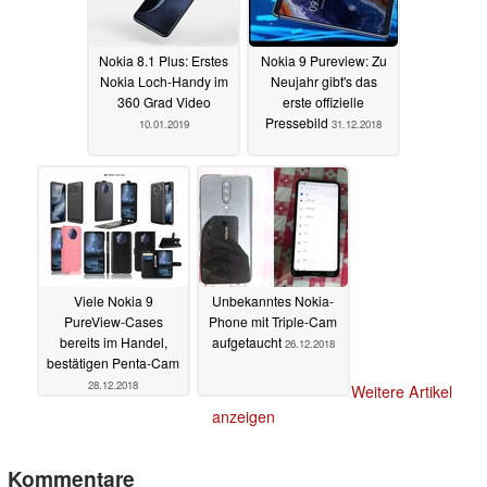
Nokia 8.1 Plus: Erstes
Nokia 9 Pureview: Zu
Nokia Loch-Handy im
Neujahr gibt's das
360 Grad Video
erste offizielle
Pressebild
10.01.2019
31.12.2018
Viele Nokia 9
Unbekanntes Nokia-
PureView-Cases
Phone mit Triple-Cam
bereits im Handel,
aufgetaucht
26.12.2018
bestätigen Penta-Cam
28.12.2018
Weitere Artikel
anzeigen
Kommentare