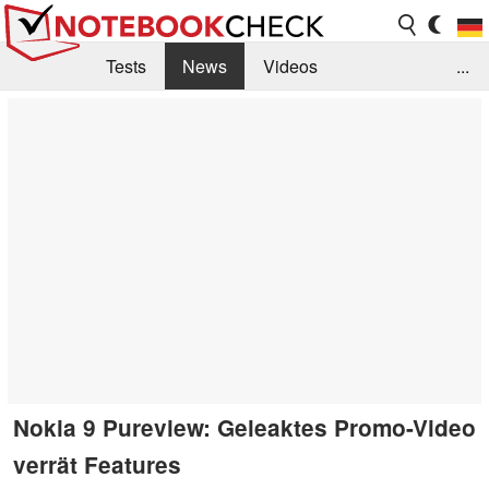
Tests
News
Videos
...
Benchmarks & Tech
Externe Tests
Kaufberatung
Deals
Suche
Jobs
Forum
Nokia 9 Pureview: Geleaktes Promo-Video
verrät Features