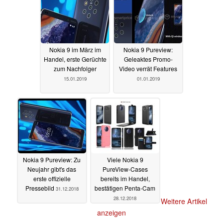
Nokia 9 im März im
Nokia 9 Pureview:
Handel, erste Gerüchte
Geleaktes Promo-
zum Nachfolger
Video verrät Features
15.01.2019
01.01.2019
Nokia 9 Pureview: Zu
Viele Nokia 9
Neujahr gibt's das
PureView-Cases
erste offizielle
bereits im Handel,
Pressebild
bestätigen Penta-Cam
31.12.2018
28.12.2018
Weitere Artikel
anzeigen