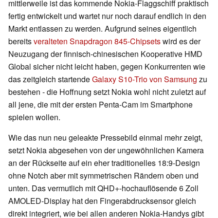
mittlerweile ist das kommende Nokia-Flaggschiff praktisch
fertig entwickelt und wartet nur noch darauf endlich in den
Markt entlassen zu werden. Aufgrund seines eigentlich
bereits
veralteten Snapdragon 845-Chipsets
wird es der
Neuzugang der finnisch-chinesischen Kooperative HMD
Global sicher nicht leicht haben, gegen Konkurrenten wie
das zeitgleich startende
Galaxy S10-Trio von Samsung
zu
bestehen - die Hoffnung setzt Nokia wohl nicht zuletzt auf
all jene, die mit der ersten Penta-Cam im Smartphone
spielen wollen.
Wie das nun neu geleakte Pressebild einmal mehr zeigt,
setzt Nokia abgesehen von der ungewöhnlichen Kamera
an der Rückseite auf ein eher traditionelles 18:9-Design
ohne Notch aber mit symmetrischen Rändern oben und
unten. Das vermutlich mit QHD+-hochauflösende 6 Zoll
AMOLED-Display hat den Fingerabdrucksensor gleich
direkt integriert, wie bei allen anderen Nokia-Handys gibt