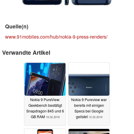
Quelle(n)
www.91mobiles.com/hub/nokia-9-press-renders/
Verwandte Artikel
Nokia 9 PureView:
Nokia 9 Pureview war
Geekbench bestätigt
bereits mit einigen
Snapdragon 845 und 6
Specs bei Google
GB RAM
gelistet
19.02.2019
12.02.2019