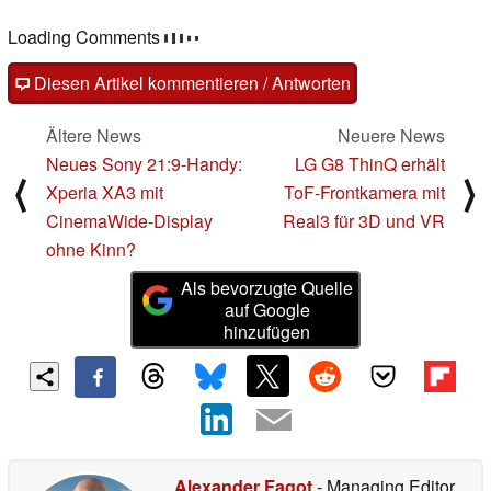
Loading Comments
Diesen Artikel kommentieren / Antworten
Ältere News
Neuere News
Neues Sony 21:9-Handy:
LG G8 ThinQ erhält
⟨
⟩
Xperia XA3 mit
ToF-Frontkamera mit
CinemaWide-Display
Real3 für 3D und VR
ohne Kinn?
Als bevorzugte Quelle
auf Google
hinzufügen
Alexander Fagot
- Managing Editor