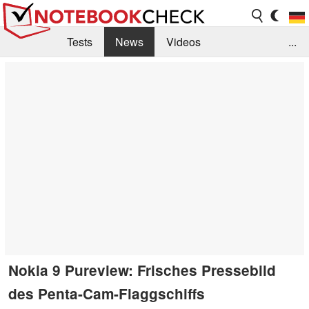
Tests
News
Videos
...
Benchmarks & Tech
Externe Tests
Kaufberatung
Deals
Suche
Jobs
Forum
Nokia 9 Pureview: Frisches Pressebild
des Penta-Cam-Flaggschiffs