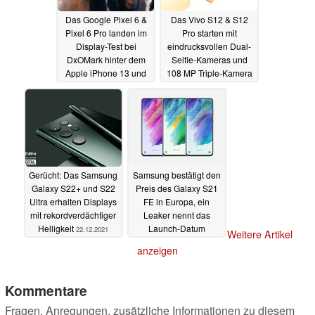
Das Google Pixel 6 &
Das Vivo S12 & S12
Pixel 6 Pro landen im
Pro starten mit
Display-Test bei
eindrucksvollen Dual-
DxOMark hinter dem
Selfie-Kameras und
Apple iPhone 13 und
108 MP Triple-Kamera
Galaxy S21 Ultra
22.12.2021
22.12.2021
Gerücht: Das Samsung
Samsung bestätigt den
Galaxy S22+ und S22
Preis des Galaxy S21
Ultra erhalten Displays
FE in Europa, ein
mit rekordverdächtiger
Leaker nennt das
Helligkeit
Launch-Datum
22.12.2021
Weitere Artikel
21.12.2021
anzeigen
Kommentare
Fragen, Anregungen, zusätzliche Informationen zu diesem