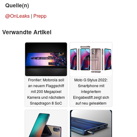
Quelle(n)
@OnLeaks
|
Prepp
Verwandte Artikel
Frontier: Motorola soll
Moto G Stylus 2022:
an neuem Flaggschiff
Smartphone mit
mit 200 Megapixel
integriertem
Kamera und nächstem
Eingabestift zeigt sich
Snapdragon 8 SoC
auf neu geleaktem
arbeiten
Render von allen
14.01.2022
Seiten
12.01.2022