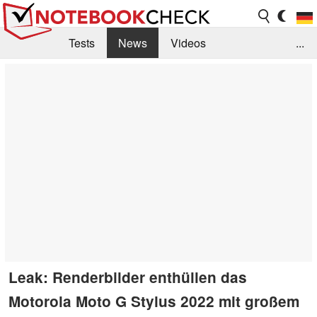
Tests
News
Videos
...
Benchmarks & Tech
Externe Tests
Kaufberatung
Deals
Suche
Jobs
Forum
Leak: Renderbilder enthüllen das
Motorola Moto G Stylus 2022 mit großem