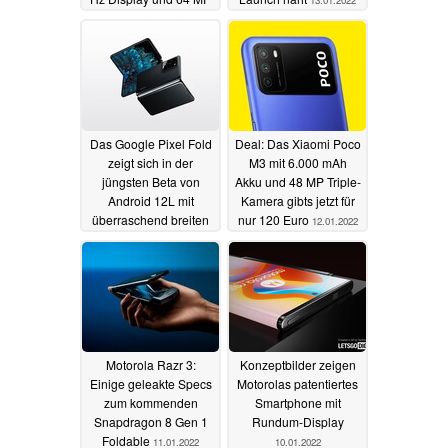
Triple-Kamera
13.01.2022
Das Google Pixel Fold
Deal: Das Xiaomi Poco
zeigt sich in der
M3 mit 6.000 mAh
jüngsten Beta von
Akku und 48 MP Triple-
Android 12L mit
Kamera gibts jetzt für
überraschend breiten
nur 120 Euro
12.01.2022
Displays
13.01.2022
Motorola Razr 3:
Konzeptbilder zeigen
Einige geleakte Specs
Motorolas patentiertes
zum kommenden
Smartphone mit
Snapdragon 8 Gen 1
Rundum-Display
Foldable
11.01.2022
10.01.2022