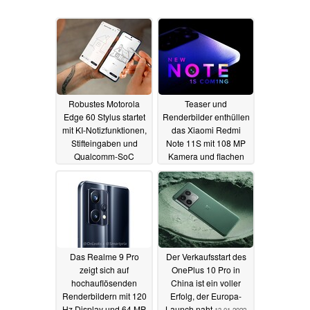
Robustes Motorola
Teaser und
Edge 60 Stylus startet
Renderbilder enthüllen
mit KI-Notizfunktionen,
das Xiaomi Redmi
Stifteingaben und
Note 11S mit 108 MP
Qualcomm-SoC
Kamera und flachen
Kanten
11.04.2025
13.01.2022
Das Realme 9 Pro
Der Verkaufsstart des
zeigt sich auf
OnePlus 10 Pro in
hochauflösenden
China ist ein voller
Renderbildern mit 120
Erfolg, der Europa-
Hz Display und 64 MP
Launch naht
13.01.2022