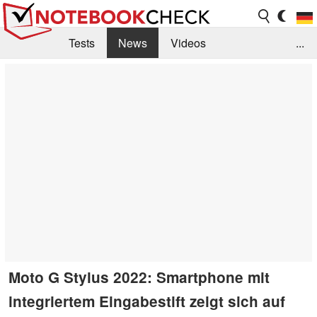
Tests
News
Videos
...
Benchmarks & Tech
Externe Tests
Kaufberatung
Deals
Suche
Jobs
Forum
Moto G Stylus 2022: Smartphone mit
integriertem Eingabestift zeigt sich auf