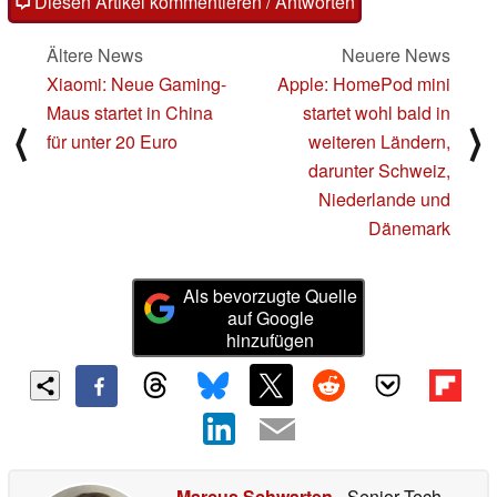
Diesen Artikel kommentieren / Antworten
Ältere News
Neuere News
Xiaomi: Neue Gaming-
Apple: HomePod mini
Maus startet in China
startet wohl bald in
⟨
⟩
für unter 20 Euro
weiteren Ländern,
darunter Schweiz,
Niederlande und
Dänemark
Als bevorzugte Quelle
auf Google
hinzufügen
Marcus Schwarten
- Senior Tech