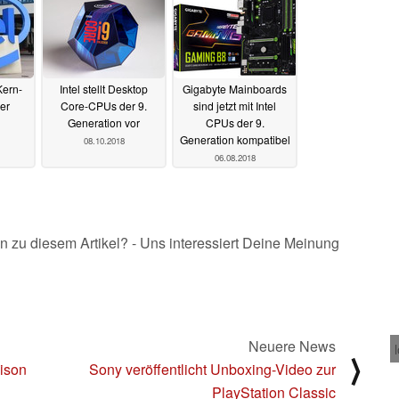
Kern-
Intel stellt Desktop
Gigabyte Mainboards
er
Core-CPUs der 9.
sind jetzt mit Intel
Generation vor
CPUs der 9.
Generation kompatibel
08.10.2018
06.08.2018
n zu diesem Artikel? - Uns interessiert Deine Meinung
Neuere News
⟩
ison
Sony veröffentlicht Unboxing-Video zur
PlayStation Classic