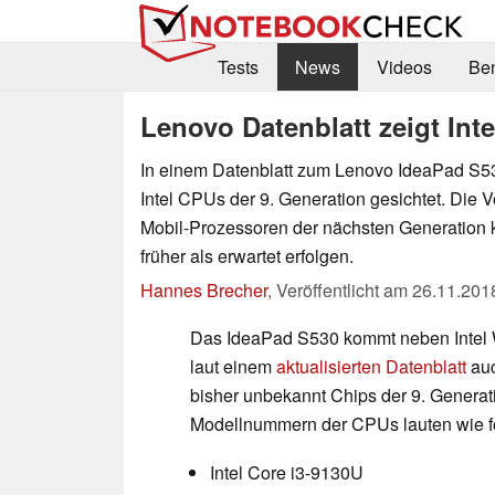
Tests
News
Videos
Be
Lenovo Datenblatt zeigt Int
In einem Datenblatt zum Lenovo IdeaPad S5
Intel CPUs der 9. Generation gesichtet. Die V
Mobil-Prozessoren der nächsten Generation 
früher als erwartet erfolgen.
Hannes Brecher
,
Veröffentlicht am
26.11.201
Das IdeaPad S530 kommt neben Intel
laut einem
aktualisierten Datenblatt
auc
bisher unbekannt Chips der 9. Generat
Modellnummern der CPUs lauten wie fo
Intel Core i3-9130U