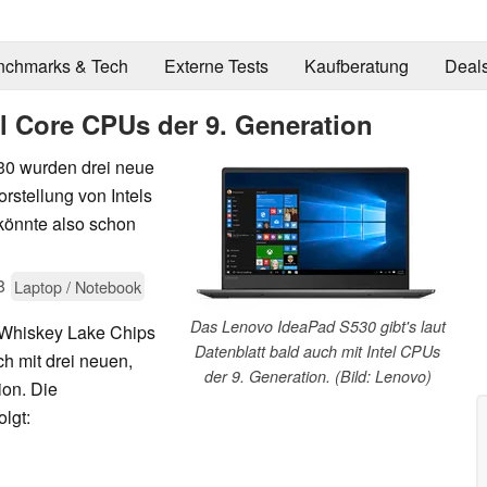
nchmarks & Tech
Externe Tests
Kaufberatung
Deal
el Core CPUs der 9. Generation
30 wurden drei neue
orstellung von Intels
könnte also schon
8
Laptop / Notebook
Das Lenovo IdeaPad S530 gibt's laut
 Whiskey Lake Chips
Datenblatt bald auch mit Intel CPUs
h mit drei neuen,
der 9. Generation. (Bild: Lenovo)
ion. Die
lgt: