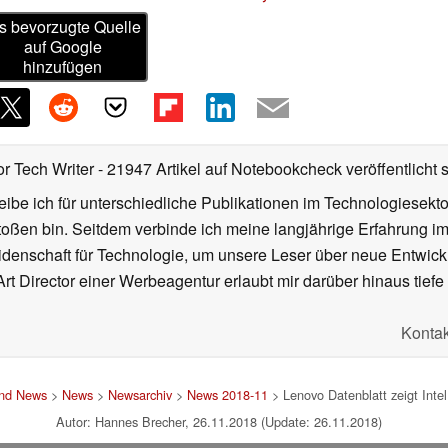
s bevorzugte Quelle
auf Google
hinzufügen
or Tech Writer
- 21947 Artikel auf Notebookcheck veröffentlicht
s
ibe ich für unterschiedliche Publikationen im Technologiesekt
oßen bin. Seitdem verbinde ich meine langjährige Erfahrung 
denschaft für Technologie, um unsere Leser über neue Entwick
rt Director einer Werbeagentur erlaubt mir darüber hinaus tiefe 
Kontak
und News
>
News
>
Newsarchiv
>
News 2018-11
> Lenovo Datenblatt zeigt Inte
Autor: Hannes Brecher, 26.11.2018 (Update: 26.11.2018)