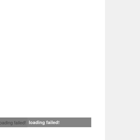
loading failed!
loading failed!