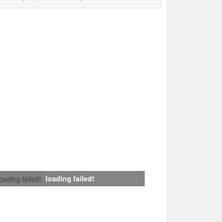
loading failed!
loading failed!