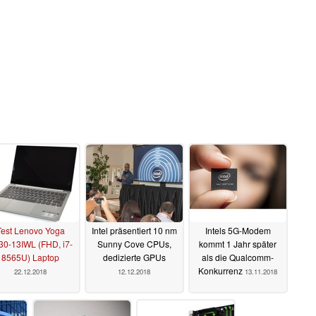
Test Lenovo Yoga
Intel präsentiert 10 nm
Intels 5G-Modem
30-13IWL (FHD, i7-
Sunny Cove CPUs,
kommt 1 Jahr später
8565U) Laptop
dedizierte GPUs
als die Qualcomm-
Konkurrenz
22.12.2018
12.12.2018
13.11.2018