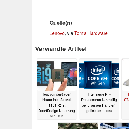
Quelle(n)
Lenovo
, via
Tom's Hardware
Verwandte Artikel
Test von der8auer:
Intel: neue KF-
Neuer Intel Sockel
Prozessoren kurzzeitig
S7
1151 v2 ist
bei diversen Händlern
überflüssige Neuerung
gelistet
31.12.2018
01.01.2019