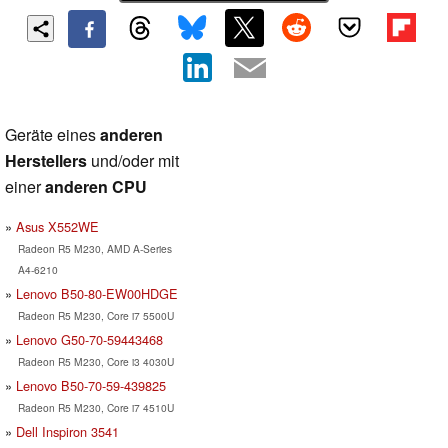
Geräte eines
anderen
Herstellers
und/oder mit
einer
anderen CPU
Asus X552WE
Radeon R5 M230, AMD A-Series
A4-6210
Lenovo B50-80-EW00HDGE
Radeon R5 M230, Core i7 5500U
Lenovo G50-70-59443468
Radeon R5 M230, Core i3 4030U
Lenovo B50-70-59-439825
Radeon R5 M230, Core i7 4510U
Dell Inspiron 3541