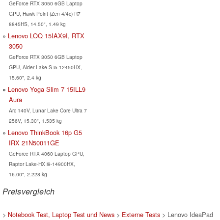
GeForce RTX 3050 6GB Laptop
GPU, Hawk Point (Zen 4/4c) R7
8845HS, 14.50", 1.49 kg
Lenovo LOQ 15IAX9I, RTX
3050
GeForce RTX 3050 6GB Laptop
GPU, Alder Lake-S i5-12450HX,
15.60", 2.4 kg
Lenovo Yoga Slim 7 15ILL9
Aura
Arc 140V, Lunar Lake Core Ultra 7
256V, 15.30", 1.535 kg
Lenovo ThinkBook 16p G5
IRX 21N50011GE
GeForce RTX 4060 Laptop GPU,
Raptor Lake-HX i9-14900HX,
16.00", 2.228 kg
Preisvergleich
>
Notebook Test, Laptop Test und News
>
Externe Tests
> Lenovo IdeaPad