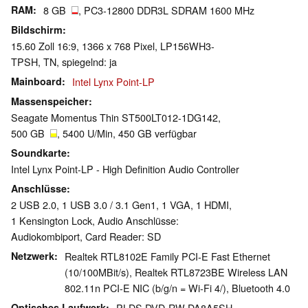
RAM
8 GB
, PC3-12800 DDR3L SDRAM 1600 MHz
Bildschirm
15.60 Zoll 16:9, 1366 x 768 Pixel, LP156WH3-
TPSH, TN, spiegelnd: ja
Mainboard
Intel Lynx Point-LP
Massenspeicher
Seagate Momentus Thin ST500LT012-1DG142,
500 GB
, 5400 U/Min, 450 GB verfügbar
Soundkarte
Intel Lynx Point-LP - High Definition Audio Controller
Anschlüsse
2 USB 2.0, 1 USB 3.0 / 3.1 Gen1, 1 VGA, 1 HDMI,
1 Kensington Lock, Audio Anschlüsse:
Audiokombiport, Card Reader: SD
Netzwerk
Realtek RTL8102E Family PCI-E Fast Ethernet
(10/100MBit/s), Realtek RTL8723BE Wireless LAN
802.11n PCI-E NIC (b/g/n = Wi-Fi 4/), Bluetooth 4.0
Optisches Laufwerk
PLDS DVD-RW DA8A5SH