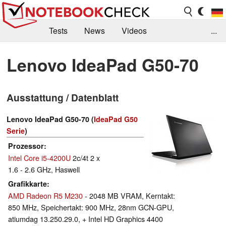
Tests
News
Videos
...
Benchmarks & Tech
Externe Tests
Lenovo IdeaPad G50-70
Kaufberatung
Deals
Suche
Jobs
Ausstattung / Datenblatt
Forum
Lenovo IdeaPad G50-70 (
IdeaPad G50
Serie
)
Prozessor
Intel Core i5-4200U
2c/4t 2 x
1.6 - 2.6 GHz, Haswell
Grafikkarte
AMD Radeon R5 M230
- 2048 MB VRAM, Kerntakt:
850 MHz, Speichertakt: 900 MHz, 28nm GCN-GPU,
atiumdag 13.250.29.0, + Intel HD Graphics 4400