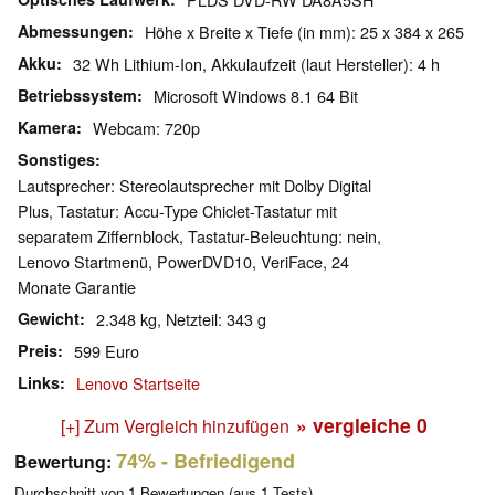
Abmessungen
Höhe x Breite x Tiefe (in mm): 25 x 384 x 265
Akku
32 Wh Lithium-Ion, Akkulaufzeit (laut Hersteller): 4 h
Betriebssystem
Microsoft Windows 8.1 64 Bit
Kamera
Webcam: 720p
Sonstiges
Lautsprecher: Stereolautsprecher mit Dolby Digital
Plus, Tastatur: Accu-Type Chiclet-Tastatur mit
separatem Ziffernblock, Tastatur-Beleuchtung: nein,
Lenovo Startmenü, PowerDVD10, VeriFace, 24
Monate Garantie
Gewicht
2.348 kg, Netzteil: 343 g
Preis
599 Euro
Links
Lenovo Startseite
» vergleiche
0
[+] Zum Vergleich hinzufügen
74%
- Befriedigend
Bewertung:
Durchschnitt von
1
Bewertungen (aus
1
Tests)