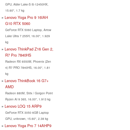
GPU, Alder Lake-S i5-12450HX,
15.60", 1.7 kg
Lenovo Yoga Pro 9 16IAH
G10 RTX 5060
GeForce RTX 5060 Laptop, Arrow
Lake Ultra 7 255H, 16.00", 1.929
kg
Lenovo ThinkPad Z16 Gen 2,
R7 Pro 7840HS
Radeon RX 6550M, Phoenix (Zen
4) R7 PRO 7840HS, 16.00", 1.81
kg
Lenovo ThinkBook 16 G7+
AMD
Radeon 880M, Strix / Gorgon Point
Ryzen AI 9 365, 16.00", 1.913 kg
Lenovo LOQ 15 ARP9
GeForce RTX 3050 6GB Laptop
GPU, unknown, 15.60", 2.38 kg
Lenovo Yoga Pro 7 14AHP9