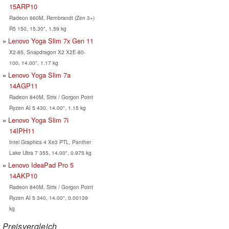
15ARP10
Radeon 660M, Rembrandt (Zen 3+)
R5 150, 15.30", 1.59 kg
Lenovo Yoga Slim 7x Gen 11
X2-85, Snapdragon X2 X2E-80-
100, 14.00", 1.17 kg
Lenovo Yoga Slim 7a
14AGP11
Radeon 840M, Strix / Gorgon Point
Ryzen AI 5 430, 14.00", 1.15 kg
Lenovo Yoga Slim 7i
14IPH11
Intel Graphics 4 Xe3 PTL, Panther
Lake Ultra 7 355, 14.00", 0.975 kg
Lenovo IdeaPad Pro 5
14AKP10
Radeon 840M, Strix / Gorgon Point
Ryzen AI 5 340, 14.00", 0.00139
kg
Preisvergleich