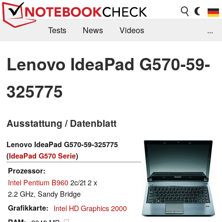
Tests
News
Videos
...
Benchmarks & Tech
Externe Tests
Lenovo IdeaPad G570-59-
Kaufberatung
Deals
Suche
Jobs
325775
Forum
Ausstattung / Datenblatt
Lenovo IdeaPad G570-59-325775
(
IdeaPad G570 Serie
)
Prozessor
Intel Pentium B960
2c/2t 2 x
2.2 GHz, Sandy Bridge
Grafikkarte
Intel HD Graphics 2000