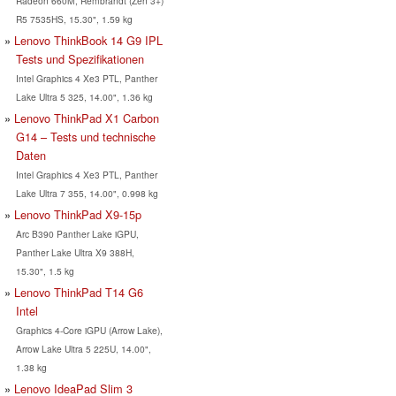
Radeon 660M, Rembrandt (Zen 3+)
R5 7535HS, 15.30", 1.59 kg
Lenovo ThinkBook 14 G9 IPL
Tests und Spezifikationen
Intel Graphics 4 Xe3 PTL, Panther
Lake Ultra 5 325, 14.00", 1.36 kg
Lenovo ThinkPad X1 Carbon
G14 – Tests und technische
Daten
Intel Graphics 4 Xe3 PTL, Panther
Lake Ultra 7 355, 14.00", 0.998 kg
Lenovo ThinkPad X9-15p
Arc B390 Panther Lake iGPU,
Panther Lake Ultra X9 388H,
15.30", 1.5 kg
Lenovo ThinkPad T14 G6
Intel
Graphics 4-Core iGPU (Arrow Lake),
Arrow Lake Ultra 5 225U, 14.00",
1.38 kg
Lenovo IdeaPad Slim 3