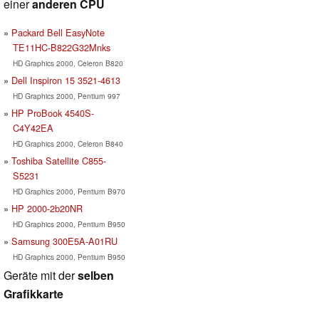
einer
anderen CPU
Packard Bell EasyNote
TE11HC-B822G32Mnks
HD Graphics 2000, Celeron B820
Dell Inspiron 15 3521-4613
HD Graphics 2000, Pentium 997
HP ProBook 4540S-
C4Y42EA
HD Graphics 2000, Celeron B840
Toshiba Satellite C855-
S5231
HD Graphics 2000, Pentium B970
HP 2000-2b20NR
HD Graphics 2000, Pentium B950
Samsung 300E5A-A01RU
HD Graphics 2000, Pentium B950
Geräte mit der
selben
Grafikkarte