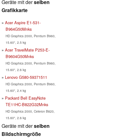
Geräte mit der
selben
Grafikkarte
Acer Aspire E1-531-
B964G50Mnks
HD Graphics 2000, Pentium B960,
15.60", 2.5 kg
Acer TravelMate P253-E-
B9604G50Mnks
HD Graphics 2000, Pentium B960,
15.60", 2.6 kg
Lenovo G580-59371511
HD Graphics 2000, Pentium B960,
15.60", 2.4 kg
Packard Bell EasyNote
TE11HC-B822G32Mnks
HD Graphics 2000, Celeron B820,
15.60", 2.6 kg
Geräte mit der
selben
Bildschirmgröße