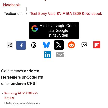
Notebook
|
Testbericht
•
Test Sony Vaio SV-F15A1S2ES Notebook
Als bevorzugte Quelle
auf Google
hinzufügen
Geräte eines
anderen
Herstellers
und/oder mit
einer
anderen CPU
Samsung ATIV 270E4V-
K01HS
HD Graphics 2000, Celeron 847