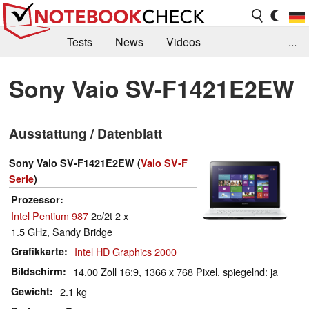
Tests
News
Videos
...
Benchmarks & Tech
Externe Tests
Sony Vaio SV-F1421E2EW
Kaufberatung
Deals
Suche
Jobs
Ausstattung / Datenblatt
Forum
Sony Vaio SV-F1421E2EW (
Vaio SV-F
Serie
)
Prozessor
Intel Pentium 987
2c/2t 2 x
1.5 GHz, Sandy Bridge
Grafikkarte
Intel HD Graphics 2000
Bildschirm
14.00 Zoll 16:9, 1366 x 768 Pixel, spiegelnd: ja
Gewicht
2.1 kg