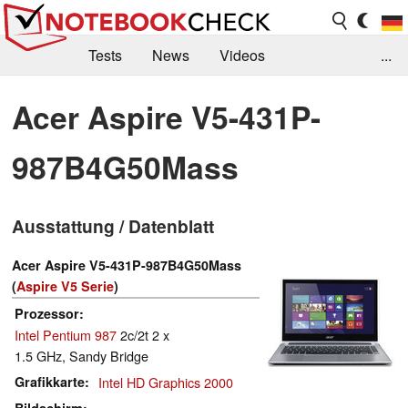
Tests
News
Videos
...
Benchmarks & Tech
Externe Tests
Acer Aspire V5-431P-
Kaufberatung
Deals
Suche
Jobs
987B4G50Mass
Forum
Ausstattung / Datenblatt
Acer Aspire V5-431P-987B4G50Mass
(
Aspire V5 Serie
)
Prozessor
Intel Pentium 987
2c/2t 2 x
1.5 GHz, Sandy Bridge
Grafikkarte
Intel HD Graphics 2000