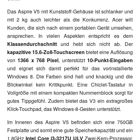
Das Aspire V5 mit Kunststoff-Gehäuse ist schlanker und
mit 2 kg auch leichter als die Konkurrenz. Acer will
Kunden, die sich nach einem portablen Gerät umsehen,
ansprechen. In vielen Aspekten entspricht es dem
Klassendurchschnitt
und hebt sich nicht ab. Der
kapazitive 15.6-Zoll-Touchscreen
bietet eine Auflösung
von
1366 x 768 Pixel
, unterstützt
10-Punkt-Eingaben
und eignet sich damit perfekt für das vorinstallierte
Windows 8. Die Farben sind hell und knackig und die
Blickwinkel kein Kritikpunkt. Eine Chiclet-Tastatur in
Vollgröße mit einem kompakten Nummernblock sorgt für
gutes Tippgefühl. Zudem bietet das V3 ein extragroßes
Klick-Touchpad, das Windows-8-Gesten unterstützt.
Im Inneren des Aspire V5 befinden sich eine 750GB
Festplatte und somit eine gute Speicherkapazität und ein
1.8GHz
Intel Core i3-3217U ULV
Zwei-Kern-Prozessor.