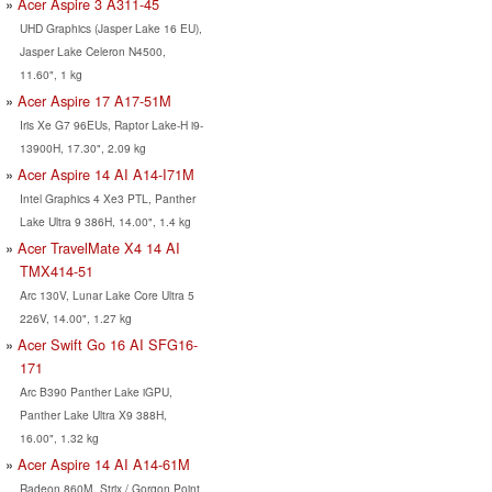
Acer Aspire 3 A311-45
UHD Graphics (Jasper Lake 16 EU),
Jasper Lake Celeron N4500,
11.60", 1 kg
Acer Aspire 17 A17-51M
Iris Xe G7 96EUs, Raptor Lake-H i9-
13900H, 17.30", 2.09 kg
Acer Aspire 14 AI A14-I71M
Intel Graphics 4 Xe3 PTL, Panther
Lake Ultra 9 386H, 14.00", 1.4 kg
Acer TravelMate X4 14 AI
TMX414-51
Arc 130V, Lunar Lake Core Ultra 5
226V, 14.00", 1.27 kg
Acer Swift Go 16 AI SFG16-
171
Arc B390 Panther Lake iGPU,
Panther Lake Ultra X9 388H,
16.00", 1.32 kg
Acer Aspire 14 AI A14-61M
Radeon 860M, Strix / Gorgon Point