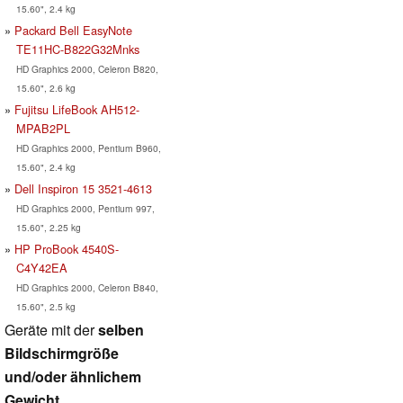
15.60", 2.4 kg
Packard Bell EasyNote
TE11HC-B822G32Mnks
HD Graphics 2000, Celeron B820,
15.60", 2.6 kg
Fujitsu LifeBook AH512-
MPAB2PL
HD Graphics 2000, Pentium B960,
15.60", 2.4 kg
Dell Inspiron 15 3521-4613
HD Graphics 2000, Pentium 997,
15.60", 2.25 kg
HP ProBook 4540S-
C4Y42EA
HD Graphics 2000, Celeron B840,
15.60", 2.5 kg
Geräte mit der
selben
Bildschirmgröße
und/oder ähnlichem
Gewicht