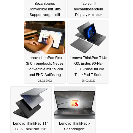
Bezahlbares
Tablet mit
Convertible mit Stift-
hochauflösendem
Support vorgestellt
Display
28.02.2022
28.02.2022
Lenovo IdeaPad Flex
Lenovo ThinkPad T14s
3i Chromebook: Neues
G3: Erstes 90-Hz-
Convertible mit 15 Zoll
OLED-Panel für die
und FHD-Auflösung
ThinkPad T-Serie
28.02.2022
28.02.2022
Lenovo ThinkPad T14
Lenovo ThinkPad x
G3 & ThinkPad T16:
Snapdragon: