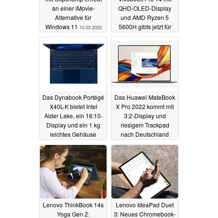
an einer iMovie-
QHD-OLED-Display
Alternative für
und AMD Ryzen 5
Windows 11
5600H gibts jetzt für
10.03.2022
nur 579 Euro
04.03.2022
Das Dynabook Portégé
Das Huawei MateBook
X40L-K bietet Intel
X Pro 2022 kommt mit
Alder Lake, ein 16:10-
3:2-Display und
Display und ein 1 kg
riesigem Trackpad
leichtes Gehäuse
nach Deutschland
03.03.2022
28.02.2022
Lenovo ThinkBook 14s
Lenovo IdeaPad Duet
Yoga Gen 2:
3: Neues Chromebook-