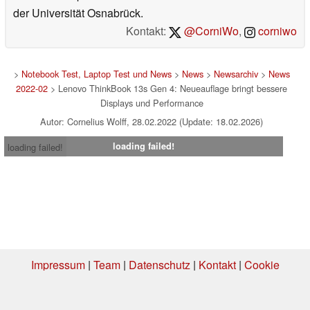
der Universität Osnabrück.
Kontakt:
@CorniWo
,
corniwo
>
Notebook Test, Laptop Test und News
>
News
>
Newsarchiv
>
News
2022-02
> Lenovo ThinkBook 13s Gen 4: Neueauflage bringt bessere
Displays und Performance
Autor: Cornelius Wolff, 28.02.2022 (Update: 18.02.2026)
loading failed!
loading failed!
Impressum
|
Team
|
Datenschutz
|
Kontakt
|
Cookie
Einstellungen
| 07.08.2026 04:10
* Beim Kauf über einen Affiliate-Link kann Notebookcheck eine Vergütung