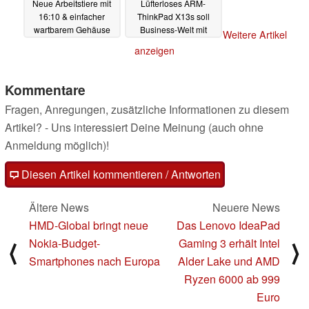
Neue Arbeitstiere mit
Lüfterloses ARM-
16:10 & einfacher
ThinkPad X13s soll
wartbarem Gehäuse
Business-Welt mit
Weitere Artikel
Akkulaufzeit
28.02.2022
anzeigen
überzeugen
28.02.2022
Kommentare
Fragen, Anregungen, zusätzliche Informationen zu diesem
Artikel? - Uns interessiert Deine Meinung (auch ohne
Anmeldung möglich)!
Diesen Artikel kommentieren / Antworten
Ältere News
Neuere News
HMD-Global bringt neue
Das Lenovo IdeaPad
Nokia-Budget-
Gaming 3 erhält Intel
⟨
⟩
Smartphones nach Europa
Alder Lake und AMD
Ryzen 6000 ab 999
Euro