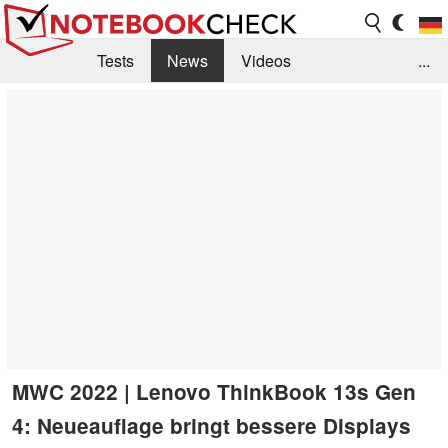
Tests
News
Videos
...
Benchmarks & Tech
Externe Tests
Kaufberatung
Deals
Suche
Jobs
Forum
MWC 2022 | Lenovo ThinkBook 13s Gen
4: Neueauflage bringt bessere Displays