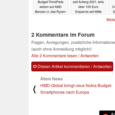
Budget-ThinkPads
seit Anfang 2021, teils
setzen auf AMD
über 100 Euro
Co
Barcelo-U, das Ryzen-
Ersparnis seit Mitte
S
5000-Refresh
Februar
09.03.2022
07.03.2022
Weite
2 Kommentare im Forum
Fragen, Anregungen, zusätzliche Informatione
(auch ohne Anmeldung möglich)!
Alle 2 Kommentare lesen
/
Antworten
Diesen Artikel kommentieren / Antworten
Ältere News
HMD-Global bringt neue Nokia-Budget-
⟨
Smartphones nach Europa
Al