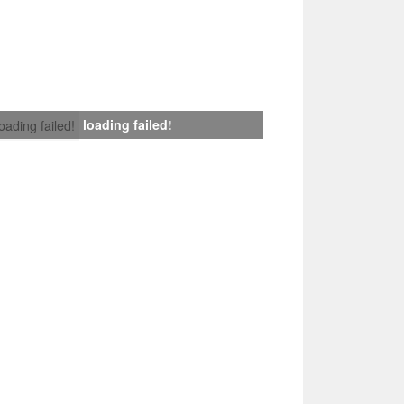
loading failed!
loading failed!