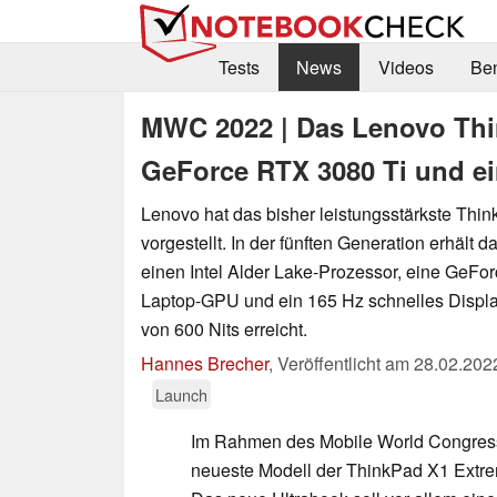
Tests
News
Videos
Be
MWC 2022 | Das Lenovo Thi
GeForce RTX 3080 Ti und e
Lenovo hat das bisher leistungsstärkste Thi
vorgestellt. In der fünften Generation erhält d
einen Intel Alder Lake-Prozessor, eine GeFo
Laptop-GPU und ein 165 Hz schnelles Display
von 600 Nits erreicht.
Hannes Brecher
,
Veröffentlicht am
28.02.202
Launch
Im Rahmen des Mobile World Congres
neueste Modell der ThinkPad X1 Extrem