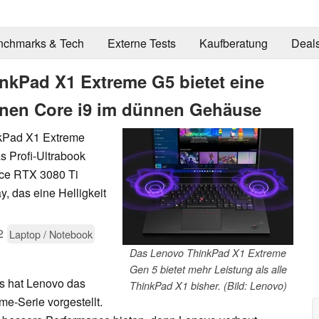
nchmarks & Tech
Externe Tests
Kaufberatung
Deal
nkPad X1 Extreme G5 bietet eine
inen Core i9 im dünnen Gehäuse
nkPad X1 Extreme
as Profi-Ultrabook
rce RTX 3080 Ti
, das eine Helligkeit
2
Laptop / Notebook
Das Lenovo ThinkPad X1 Extreme
Gen 5 bietet mehr Leistung als alle
s hat Lenovo das
ThinkPad X1 bisher. (Bild: Lenovo)
e-Serie vorgestellt.