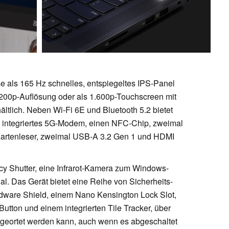
se als 165 Hz schnelles, entspiegeltes IPS-Panel
1.200p-Auflösung oder als 1.600p-Touchscreen mit
hältlich. Neben Wi-Fi 6E und Bluetooth 5.2 bietet
 integriertes 5G-Modem, einen NFC-Chip, zweimal
Kartenleser, zweimal USB-A 3.2 Gen 1 und HDMI
cy Shutter, eine Infrarot-Kamera zum Windows-
al. Das Gerät bietet eine Reihe von Sicherheits-
Hardware Shield, einem Nano Kensington Lock Slot,
tton und einem integrierten Tile Tracker, über
 geortet werden kann, auch wenn es abgeschaltet