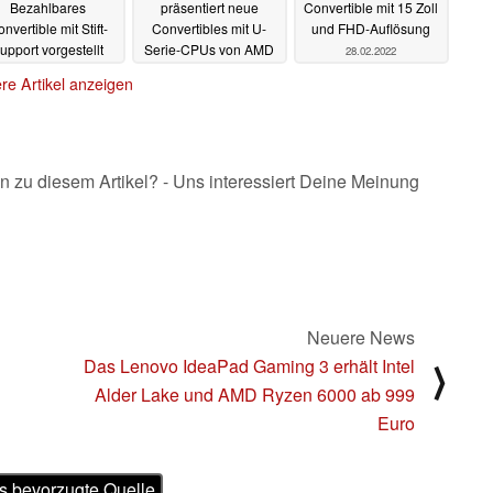
Bezahlbares
präsentiert neue
Convertible mit 15 Zoll
nvertible mit Stift-
Convertibles mit U-
und FHD-Auflösung
upport vorgestellt
Serie-CPUs von AMD
28.02.2022
und Intel
28.02.2022
28.02.2022
re Artikel anzeigen
n zu diesem Artikel? - Uns interessiert Deine Meinung
Neuere News
Das Lenovo IdeaPad Gaming 3 erhält Intel
⟩
Alder Lake und AMD Ryzen 6000 ab 999
Euro
s bevorzugte Quelle