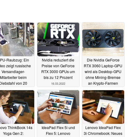
PU-Raubzug: Ein
Nvidia reduziert die
Die Nvidia GeForce
deo zeigt russische
Preise von GeForce
RTX 3060 Laptop-GPU
Versandlager-
RTX 3000 GPUs um
wird als Desktop-GPU
Mitarbeiter beim
bis zu 12 Prozent
ohne Mining-Bremse
Diebstahl von 20
an Krypto-Farmen
16.03.2022
Force RTX 3070 Ti
verkauft
14.03.2022
18.03.2022
ovo ThinkBook 14s
IdeaPad Flex 5i und
Lenovo IdeaPad Flex
Yoga Gen 2:
Flex 5: Lenovo
3i Chromebook: Neues