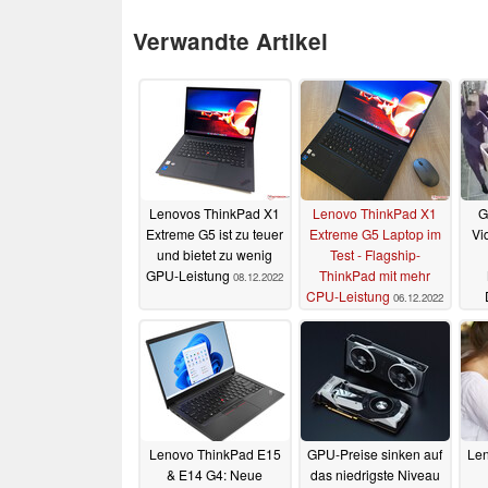
Verwandte Artikel
Lenovos ThinkPad X1
Lenovo ThinkPad X1
G
Extreme G5 ist zu teuer
Extreme G5 Laptop im
Vi
und bietet zu wenig
Test - Flagship-
GPU-Leistung
ThinkPad mit mehr
08.12.2022
CPU-Leistung
06.12.2022
Ge
Lenovo ThinkPad E15
GPU-Preise sinken auf
Len
& E14 G4: Neue
das niedrigste Niveau