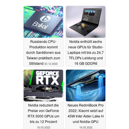
Russlands CPU-
Nvidia enthüllt sechs
Produktion kommt
neue GPUs für Studio-
durch Sanktionen aus
Laptops mit bis zu 24,7
Taiwan praktisch zum
TFLOPs Leistung und
Stillstand
16 GB GDDR6
20.12.2022
23.03.2022
Nvidia reduziert die
Neues RedmiBook Pro
Preise von GeForce
2022: Xiaomi setzt auf
RTX 3000 GPUs um
45W Intel Alder Lake H
bis zu 12 Prozent
und Nvidia-GPU
16.03.2022
16.03.2022