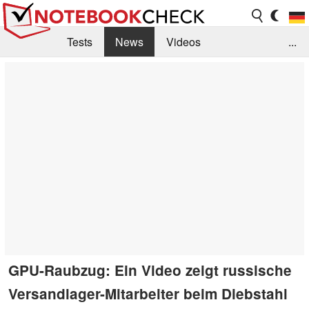
Tests
News
Videos
...
Benchmarks & Tech
Externe Tests
Kaufberatung
Deals
Suche
Jobs
Forum
GPU-Raubzug: Ein Video zeigt russische
Versandlager-Mitarbeiter beim Diebstahl