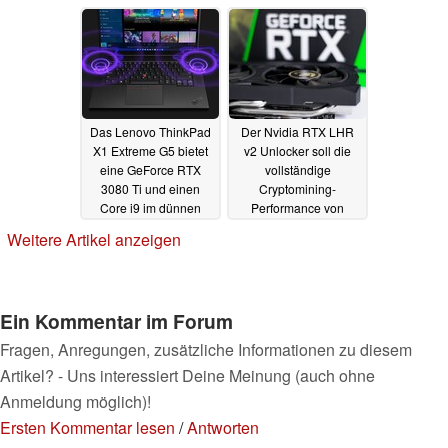
eingestellt
Februar
08.03.2022
07.03.2022
Das Lenovo ThinkPad
Der Nvidia RTX LHR
X1 Extreme G5 bietet
v2 Unlocker soll die
eine GeForce RTX
vollständige
3080 Ti und einen
Cryptomining-
Core i9 im dünnen
Performance von
Gehäuse
Nvidia-Grafikkarten
28.02.2022
Weitere Artikel anzeigen
wiederherstellen
23.02.2022
Ein Kommentar im Forum
Fragen, Anregungen, zusätzliche Informationen zu diesem
Artikel? - Uns interessiert Deine Meinung (auch ohne
Anmeldung möglich)!
Ersten Kommentar lesen
/
Antworten