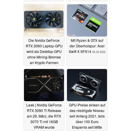
Die Nvidia GeForce
Mit Ryzen & GTX auf
RTX 3060 Laptop-GPU
der Überholspur: Acer
wird als Desktop-GPU
Swift X SFX14
08.03.2022
ohne Mining-Bremse
an Krypto-Farmen
verkauft
14.03.2022
Leak | Nvidia GeForce
GPU-Preise sinken auf
RTX 3090 Ti Release
das niedrigste Niveau
am 29. März, die RTX
seit Anfang 2021, teils
3070 Ti mit 16GB
über 100 Euro
VRAM wurde
Ersparnis seit Mitte