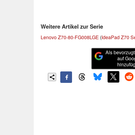
Weitere Artikel zur Serie
Lenovo Z70-80-FG008LGE
(
IdeaPad Z70 Se
Als bevorzugt
auf Goo
hinzufü