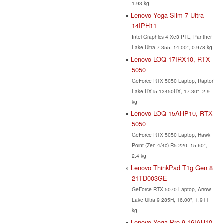
1.93 kg
Lenovo Yoga Slim 7 Ultra
14IPH11
Intel Graphics 4 Xe3 PTL, Panther
Lake Ultra 7 355, 14.00", 0.978 kg
Lenovo LOQ 17IRX10, RTX
5050
GeForce RTX 5050 Laptop, Raptor
Lake-HX i5-13450HX, 17.30", 2.9
kg
Lenovo LOQ 15AHP10, RTX
5050
GeForce RTX 5050 Laptop, Hawk
Point (Zen 4/4c) R5 220, 15.60",
2.4 kg
Lenovo ThinkPad T1g Gen 8
21TD003GE
GeForce RTX 5070 Laptop, Arrow
Lake Ultra 9 285H, 16.00", 1.911
kg
Lenovo Yoga Pro 9 16IAH10