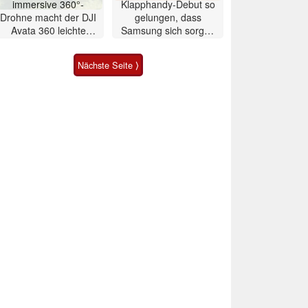
immersive 360°-
Klapphandy-Debut so
Drohne macht der DJI
gelungen, dass
Avata 360 leichte
Samsung sich sorgen
Konkurrenz
muss? – Razr Fold
Smartphone im Test
Nächste Seite ⟩