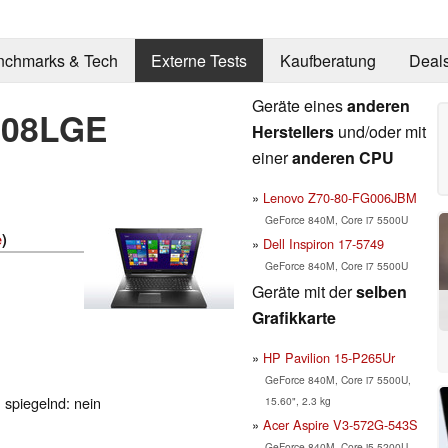
nchmarks & Tech
Externe Tests
Kaufberatung
Deal
Geräte eines
anderen
008LGE
Herstellers
und/oder mit
einer
anderen CPU
Lenovo Z70-80-FG006JBM
GeForce 840M, Core i7 5500U
e
)
Dell Inspiron 17-5749
GeForce 840M, Core i7 5500U
Geräte mit der
selben
Grafikkarte
HP Pavilion 15-P265Ur
GeForce 840M, Core i7 5500U,
, spiegelnd: nein
15.60", 2.3 kg
Acer Aspire V3-572G-543S
GeForce 840M, Core i5 5200U,