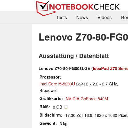
Tests
News
Videos
Be
Lenovo Z70-80-FG
Ausstattung / Datenblatt
Lenovo Z70-80-FG008LGE (
IdeaPad Z70 Seri
Prozessor
Intel Core i5-5200U
2c/4t 2 x 2.2 - 2.7 GHz,
Broadwell
Grafikkarte
NVIDIA GeForce 840M
RAM
8 GB
Bildschirm
17.30 Zoll 16:9, 1920 x 1080 Pixel
Gewicht
3 kg