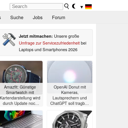
▼
s
Suche
Jobs
Forum
Unsere große
Jetzt mitmachen:
Umfrage zur Servicezufriedenheit
bei
Laptops und Smartphones 2026
Amazfit: Günstige
OpenAI Donut mit
Smartwatch mit
Kameras,
Kartendarstellung wird
Lautsprechern und
durch Update noch
ChatGPT soll tragbar,
besser
aber teuer werden