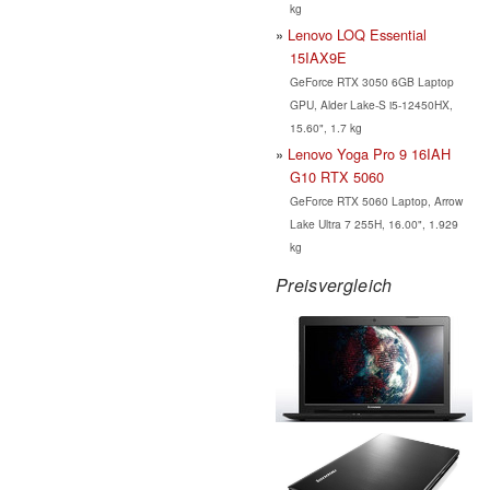
kg
Lenovo LOQ Essential
15IAX9E
GeForce RTX 3050 6GB Laptop
GPU, Alder Lake-S i5-12450HX,
15.60", 1.7 kg
Lenovo Yoga Pro 9 16IAH
G10 RTX 5060
GeForce RTX 5060 Laptop, Arrow
Lake Ultra 7 255H, 16.00", 1.929
kg
Preisvergleich