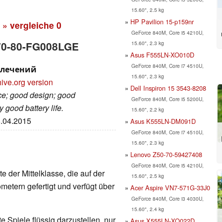
15.60", 2.5 kg
HP Pavilion 15-p159nr
» vergleiche
0
GeForce 840M, Core i5 4210U,
15.60", 2.3 kg
Z70-80-FG008LGE
Asus F555LN-XO010D
GeForce 840M, Core i7 4510U,
звлечений
15.60", 2.3 kg
ive.org version
Dell Inspiron 15 3543-8208
ce; good design; good
GeForce 840M, Core i5 5200U,
good battery life.
15.60", 2.2 kg
8.04.2015
Asus K555LN-DM091D
GeForce 840M, Core i7 4510U,
15.60", 2.3 kg
Lenovo Z50-70-59427408
GeForce 840M, Core i5 4210U,
e der Mittelklasse, die auf der
15.60", 2.5 kg
metern gefertigt und verfügt über
Acer Aspire VN7-571G-33J0
GeForce 840M, Core i3 4030U,
15.60", 2.4 kg
 Spiele flüssig darzustellen, nur
Asus X555LN-XO022D