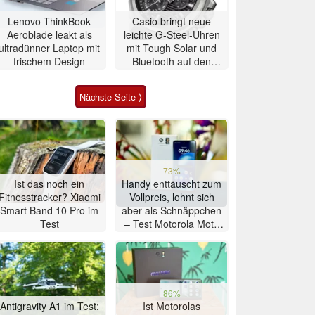
Lenovo ThinkBook
Casio bringt neue
Aeroblade leakt als
leichte G-Steel-Uhren
ultradünner Laptop mit
mit Tough Solar und
frischem Design
Bluetooth auf den
Markt
Nächste Seite ⟩
73%
Ist das noch ein
Handy enttäuscht zum
Fitnesstracker? Xiaomi
Vollpreis, lohnt sich
Smart Band 10 Pro im
aber als Schnäppchen
Test
– Test Motorola Moto
G47 Smartphone
86%
Antigravity A1 im Test:
Ist Motorolas