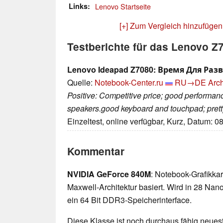
Links
Lenovo Startseite
[+] Zum Vergleich hinzufügen
Testberichte für das Lenovo 
Lenovo Ideapad Z7080: Время Для Ра
Quelle:
Notebook-Center.ru
RU→DE
Arch
Positive: Competitive price; good performan
speakers.good keyboard and touchpad; pretty 
Einzeltest, online verfügbar, Kurz, Datum: 0
Kommentar
NVIDIA GeForce 840M
: Notebook-Grafikkart
Maxwell-Architektur basiert. Wird in 28 Nano
ein 64 Bit DDR3-Speicherinterface.
Diese Klasse ist noch durchaus fähig neueste