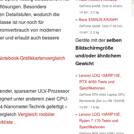
Auflösungen. Besonders
GeForce 840M, Core i3 4030U,
15.60", 2.3 kg
en Detailstufen, wodurch die
Asus X550LN-XX030H
lasse ist nur noch für
GeForce 840M, Core i7 4510U,
Stromverbrauch von modernen
15.60", 2.3 kg
nger und erlaubt auch bessere
Geräte mit der
selben
Bildschirmgröße
und/oder ähnlichem
Notebook-Grafikkartenvergleich
Gewicht
Lenovo LOQ 15ARP10E,
RTX 4050 Tests und
Spezifikationen
erender, sparsamer ULV-Prozessor
GeForce RTX 4050 Laptop GPU,
egriert unter anderem zwei CPU-
Rembrandt (Zen 3+) R5 7535HS,
14-Nanometer-Technik gefertigt.»
15.60", 1.8 kg
vergleich
Vergleich mobiler
Lenovo LOQ 15ARP10E,
Ryzen 7 170 Tests und
kliste
.
Spezifikationen
GeForce RTX 3050 6GB Laptop