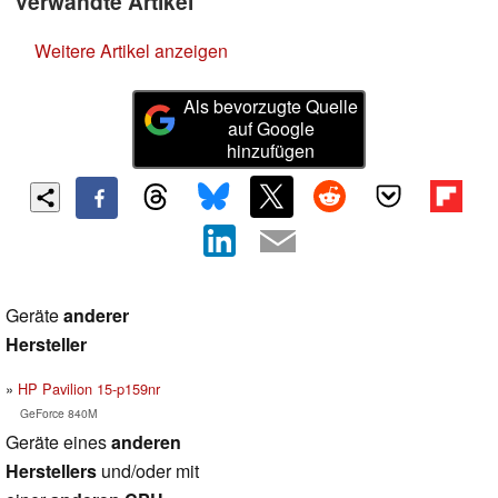
Verwandte Artikel
Weitere Artikel anzeigen
Als bevorzugte Quelle
auf Google
hinzufügen
Geräte
anderer
Hersteller
HP Pavilion 15-p159nr
GeForce 840M
Geräte eines
anderen
Herstellers
und/oder mit