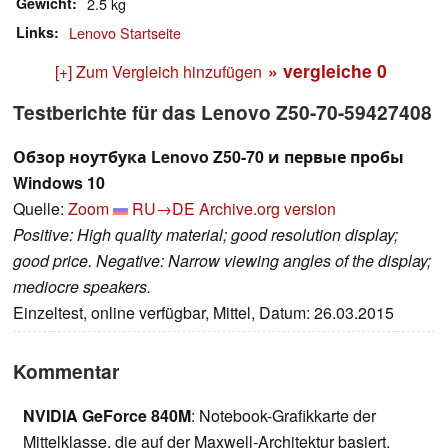
Gewicht
2.5 kg
Links
Lenovo Startseite
» vergleiche
0
[+] Zum Vergleich hinzufügen
Testberichte für das Lenovo Z50-70-59427408
Обзор ноутбука Lenovo Z50-70 и первые пробы
Windows 10
Quelle:
Zoom
RU→DE
Archive.org version
Positive: High quality material; good resolution display;
good price. Negative: Narrow viewing angles of the display;
mediocre speakers.
Einzeltest, online verfügbar, Mittel, Datum: 26.03.2015
Kommentar
NVIDIA GeForce 840M
: Notebook-Grafikkarte der
Mittelklasse, die auf der Maxwell-Architektur basiert.