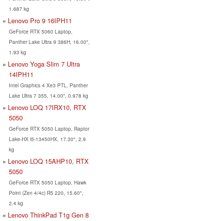
1.687 kg
Lenovo Pro 9 16IPH11
GeForce RTX 5060 Laptop,
Panther Lake Ultra 9 386H, 16.00",
1.93 kg
Lenovo Yoga Slim 7 Ultra
14IPH11
Intel Graphics 4 Xe3 PTL, Panther
Lake Ultra 7 355, 14.00", 0.978 kg
Lenovo LOQ 17IRX10, RTX
5050
GeForce RTX 5050 Laptop, Raptor
Lake-HX i5-13450HX, 17.30", 2.9
kg
Lenovo LOQ 15AHP10, RTX
5050
GeForce RTX 5050 Laptop, Hawk
Point (Zen 4/4c) R5 220, 15.60",
2.4 kg
Lenovo ThinkPad T1g Gen 8