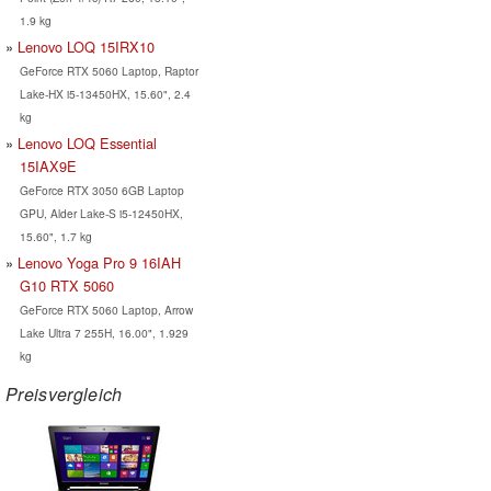
1.9 kg
Lenovo LOQ 15IRX10
GeForce RTX 5060 Laptop, Raptor
Lake-HX i5-13450HX, 15.60", 2.4
kg
Lenovo LOQ Essential
15IAX9E
GeForce RTX 3050 6GB Laptop
GPU, Alder Lake-S i5-12450HX,
15.60", 1.7 kg
Lenovo Yoga Pro 9 16IAH
G10 RTX 5060
GeForce RTX 5060 Laptop, Arrow
Lake Ultra 7 255H, 16.00", 1.929
kg
Preisvergleich