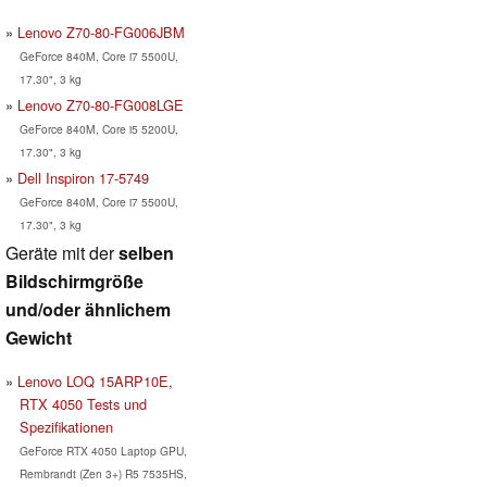
Lenovo Z70-80-FG006JBM
GeForce 840M, Core i7 5500U,
17.30", 3 kg
Lenovo Z70-80-FG008LGE
GeForce 840M, Core i5 5200U,
17.30", 3 kg
Dell Inspiron 17-5749
GeForce 840M, Core i7 5500U,
17.30", 3 kg
Geräte mit der
selben
Bildschirmgröße
und/oder ähnlichem
Gewicht
Lenovo LOQ 15ARP10E,
RTX 4050 Tests und
Spezifikationen
GeForce RTX 4050 Laptop GPU,
Rembrandt (Zen 3+) R5 7535HS,