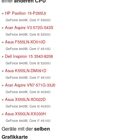
einer
anderen CPU
HP Pavilion 15-P265Ur
GeForce 840M, Core i7 5500U
Acer Aspire V3-572G-543S
GeForce 840M, Core i5 5200U
Asus F555LN-XO010D
GeForce 840M, Core i7 4510U
Dell Inspiron 15 3543-8208
GeForce 840M, Core i5 5200U
Asus K555LN-DM091D
GeForce 840M, Core i7 4510U
Acer Aspire VN7-571G-33J0
GeForce 840M, Core i3 4030U
Asus X555LN-XO022D
GeForce 840M, Core i3 4030U
Asus X550LN-XX030H
GeForce 840M, Core i7 4510U
Geräte mit der
selben
Grafikkarte