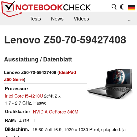
Tests
News
Videos
...
Benchmarks & Tech
Externe Tests
Lenovo Z50-70-59427408
Kaufberatung
Deals
Suche
Jobs
Ausstattung / Datenblatt
Forum
Lenovo Z50-70-59427408 (
IdeaPad
Z50 Serie
)
Prozessor
Intel Core i5-4210U
2c/4t 2 x
1.7 - 2.7 GHz, Haswell
Grafikkarte
NVIDIA GeForce 840M
RAM
4 GB
Bildschirm
15.60 Zoll 16:9, 1920 x 1080 Pixel, spiegelnd: ja