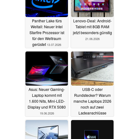
Panther Lake fürs
Lenovo-Deal: Android-
Weltall: Neuer Intel
Tablet mit 8GB RAM
Starfire Prozessor ist
jetzt besonders günstig
für den Weltraum
21.06.2026
gerüstet
13.07.2026
Asus: Neuer Gaming-
USB-C oder
Laptop kommt mit
Rundstecker? Warum
1.600 Nits, Mini-LED-
manche Laptops 2026
Display und RTX 5080
noch auf zwei
Ladeanschlüsse
19.06.2026
setzen
18.06.2026