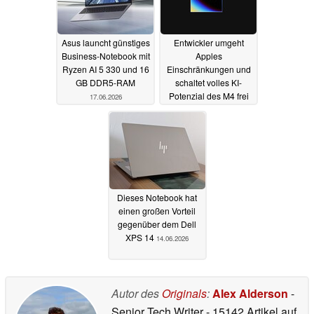
Asus launcht günstiges
Entwickler umgeht
Business-Notebook mit
Apples
Ryzen AI 5 330 und 16
Einschränkungen und
GB DDR5-RAM
schaltet volles KI-
Potenzial des M4 frei
17.06.2026
17.06.2026
Dieses Notebook hat
einen großen Vorteil
gegenüber dem Dell
XPS 14
14.06.2026
Autor des
Originals
:
Alex Alderson
-
Senior Tech Writer
- 15142 Artikel auf