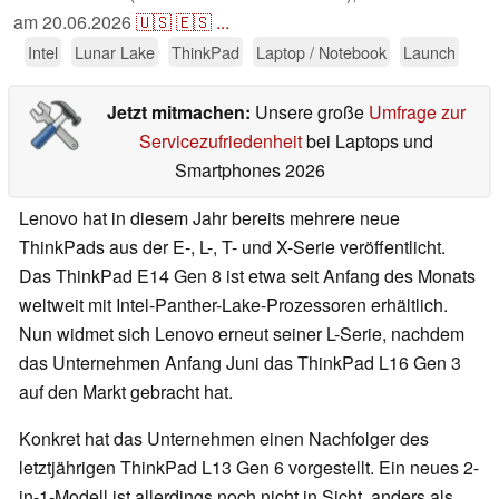
am
20.06.2026
🇺🇸
🇪🇸
...
Intel
Lunar Lake
ThinkPad
Laptop / Notebook
Launch
Jetzt mitmachen:
Unsere große
Umfrage zur
Servicezufriedenheit
bei Laptops und
Smartphones 2026
Lenovo hat in diesem Jahr bereits mehrere neue
ThinkPads aus der E-, L-, T- und X-Serie veröffentlicht.
Das ThinkPad E14 Gen 8 ist etwa seit Anfang des Monats
weltweit mit Intel-Panther-Lake-Prozessoren erhältlich.
Nun widmet sich Lenovo erneut seiner L-Serie, nachdem
das Unternehmen Anfang Juni das ThinkPad L16 Gen 3
auf den Markt gebracht hat.
Konkret hat das Unternehmen einen Nachfolger des
letztjährigen ThinkPad L13 Gen 6 vorgestellt. Ein neues 2-
in-1-Modell ist allerdings noch nicht in Sicht, anders als