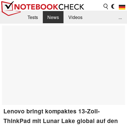
Tests
News
Videos
...
Benchmarks & Tech
Externe Tests
Kaufberatung
Deals
Suche
Jobs
Forum
Lenovo bringt kompaktes 13-Zoll-
ThinkPad mit Lunar Lake global auf den