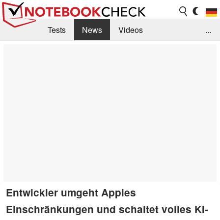
Tests
News
Videos
...
Benchmarks & Tech
Externe Tests
Kaufberatung
Deals
Suche
Jobs
Forum
Entwickler umgeht Apples
Einschränkungen und schaltet volles KI-