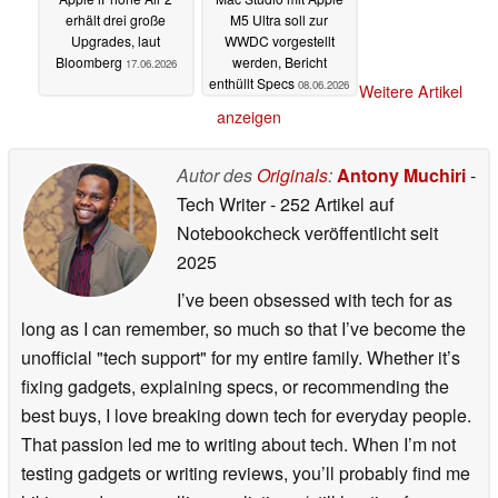
erhält drei große
M5 Ultra soll zur
Upgrades, laut
WWDC vorgestellt
Bloomberg
werden, Bericht
17.06.2026
enthüllt Specs
08.06.2026
Weitere Artikel
anzeigen
Autor des
Originals
:
Antony Muchiri
-
Tech Writer
- 252 Artikel auf
Notebookcheck veröffentlicht
seit
2025
I’ve been obsessed with tech for as
long as I can remember, so much so that I’ve become the
unofficial "tech support" for my entire family. Whether it’s
fixing gadgets, explaining specs, or recommending the
best buys, I love breaking down tech for everyday people.
That passion led me to writing about tech. When I’m not
testing gadgets or writing reviews, you’ll probably find me