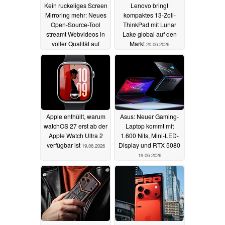
Kein ruckeliges Screen
Lenovo bringt
Mirroring mehr: Neues
kompaktes 13-Zoll-
Open-Source-Tool
ThinkPad mit Lunar
streamt Webvideos in
Lake global auf den
voller Qualität auf
Markt
20.06.2026
Smart-TVs
19.07.2026
Apple enthüllt, warum
Asus: Neuer Gaming-
watchOS 27 erst ab der
Laptop kommt mit
Apple Watch Ultra 2
1.600 Nits, Mini-LED-
verfügbar ist
Display und RTX 5080
19.06.2026
19.06.2026