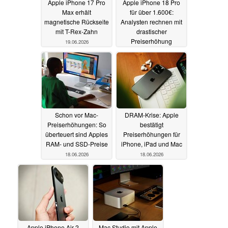
Apple iPhone 17 Pro
Apple iPhone 18 Pro
Max erhält
für über 1.600€:
magnetische Rückseite
Analysten rechnen mit
mit T-Rex-Zahn
drastischer
Preiserhöhung
19.06.2026
18.06.2026
Schon vor Mac-
DRAM-Krise: Apple
Preiserhöhungen: So
bestätigt
überteuert sind Apples
Preiserhöhungen für
RAM- und SSD-Preise
iPhone, iPad und Mac
18.06.2026
18.06.2026
Apple iPhone Air 2
Mac Studio mit Apple