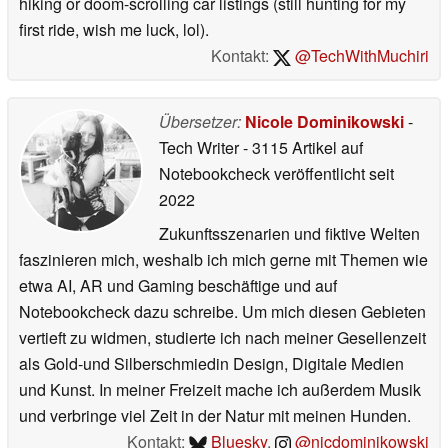
hiking or doom-scrolling car listings (still hunting for my
first ride, wish me luck, lol).
Kontakt:
@TechWithMuchiri
Übersetzer:
Nicole Dominikowski
-
Tech Writer
- 3115 Artikel auf
Notebookcheck veröffentlicht
seit
2022
Zukunftsszenarien und fiktive Welten
faszinieren mich, weshalb ich mich gerne mit Themen wie
etwa AI, AR und Gaming beschäftige und auf
Notebookcheck dazu schreibe. Um mich diesen Gebieten
vertieft zu widmen, studierte ich nach meiner Gesellenzeit
als Gold-und Silberschmiedin Design, Digitale Medien
und Kunst. In meiner Freizeit mache ich außerdem Musik
und verbringe viel Zeit in der Natur mit meinen Hunden.
Kontakt:
Bluesky
,
@nicdominikowski