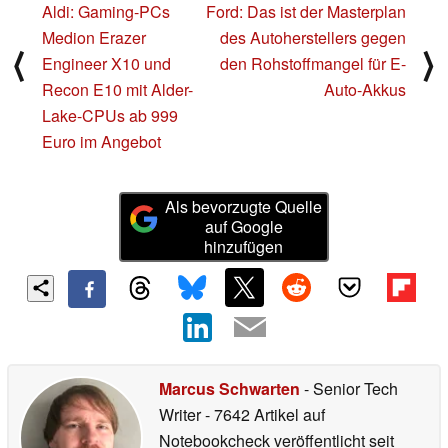
Aldi: Gaming-PCs
Ford: Das ist der Masterplan
Medion Erazer
des Autoherstellers gegen
⟨
⟩
Engineer X10 und
den Rohstoffmangel für E-
Recon E10 mit Alder-
Auto-Akkus
Lake-CPUs ab 999
Euro im Angebot
Als bevorzugte Quelle
auf Google
hinzufügen
Marcus Schwarten
- Senior Tech
Writer
- 7642 Artikel auf
Notebookcheck veröffentlicht
seit