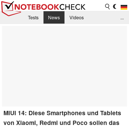
Tests
News
Videos
...
Benchmarks & Tech
Externe Tests
Kaufberatung
Deals
Suche
Jobs
Forum
MIUI 14: Diese Smartphones und Tablets
von Xiaomi, Redmi und Poco sollen das