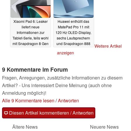
Xiaomi Pad 6: Leaker
Huawei enthüllt das
liefert neue
MatePad Pro 11 mit
Informationen zur
120 Hz OLED-Display,
Tablet-Serie, teils wohl
sechs Lautsprechern
mit Snapdragon 8 Gen
und Snapdragon 888
Weitere Artikel
1
29.07.2022
27.07.2022
anzeigen
9 Kommentare im Forum
Fragen, Anregungen, zusätzliche Informationen zu diesem
Artikel? - Uns interessiert Deine Meinung (auch ohne
Anmeldung möglich)!
Alle 9 Kommentare lesen
/
Antworten
Diesen Artikel kommentieren / Antworten
Ältere News
Neuere News