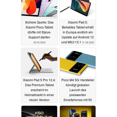
Sichere Quelle: Das
Xiaomi Pad 5:
Xiaomi Poco-Tablet
Beliebtes Tablet erhält
dürfte mit Stylus-
in Europa endlich ein
Support starten
Update auf Android 12
und MIUI 13.1
05.04.2024
21.09.2022
Xiaomi Pad 5 Pro 12.4:
Poco M4 5G: Hersteller
Das Premium-Tablet
kündigt globalen
erscheint im
Launch des
Heimatmarkt in einer
preiswerten
neuen Version
Smartphones mit 50
MP Dual-Kamera an
06.09.2022
10.08.2022