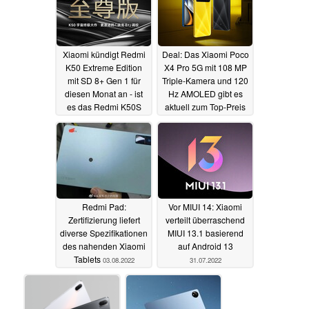
Xiaomi kündigt Redmi
Deal: Das Xiaomi Poco
K50 Extreme Edition
X4 Pro 5G mit 108 MP
mit SD 8+ Gen 1 für
Triple-Kamera und 120
diesen Monat an - ist
Hz AMOLED gibt es
es das Redmi K50S
aktuell zum Top-Preis
Pro bzw. Xiaomi 12T
04.08.2022
Pro?
05.08.2022
Redmi Pad:
Vor MIUI 14: Xiaomi
Zertifizierung liefert
verteilt überraschend
diverse Spezifikationen
MIUI 13.1 basierend
des nahenden Xiaomi
auf Android 13
Tablets
03.08.2022
31.07.2022