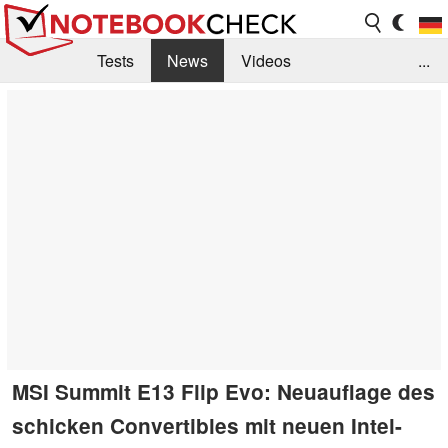
Tests
News
Videos
...
Benchmarks & Tech
Externe Tests
Kaufberatung
Deals
Suche
Jobs
Forum
MSI Summit E13 Flip Evo: Neuauflage des
schicken Convertibles mit neuen Intel-