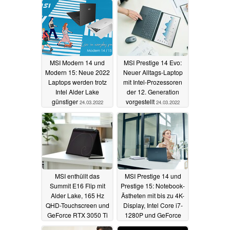
MSI Modern 14 und
MSI Prestige 14 Evo:
Modern 15: Neue 2022
Neuer Alltags-Laptop
Laptops werden trotz
mit Intel-Prozessoren
Intel Alder Lake
der 12. Generation
günstiger
vorgestellt
24.03.2022
24.03.2022
MSI enthüllt das
MSI Prestige 14 und
Summit E16 Flip mit
Prestige 15: Notebook-
Alder Lake, 165 Hz
Ästheten mit bis zu 4K-
QHD-Touchscreen und
Display, Intel Core i7-
GeForce RTX 3050 Ti
1280P und GeForce
RTX 3050 Ti
24.03.2022
24.03.2022