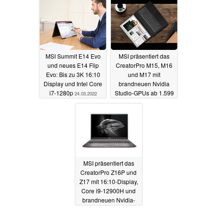
MSI Summit E14 Evo
MSI präsentiert das
und neues E14 Flip
CreatorPro M15, M16
Evo: Bis zu 3K 16:10
und M17 mit
Display und Intel Core
brandneuen Nvidia
i7-1280p
Studio-GPUs ab 1.599
24.03.2022
Euro
23.03.2022
MSI präsentiert das
CreatorPro Z16P und
Z17 mit 16:10-Display,
Core i9-12900H und
brandneuen Nvidia-
GPUs
23.03.2022