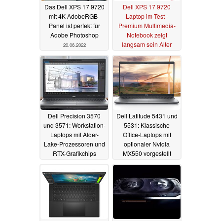
Das Dell XPS 17 9720
Dell XPS 17 9720
mit 4K-AdobeRGB-
Laptop im Test -
Panel ist perfekt für
Premium Multimedia-
Adobe Photoshop
Notebook zeigt
langsam sein Alter
20.06.2022
17.06.2022
Dell Precision 3570
Dell Latitude 5431 und
und 3571: Workstation-
5531: Klassische
Laptops mit Alder-
Office-Laptops mit
Lake-Prozessoren und
optionaler Nvidia
RTX-Grafikchips
MX550 vorgestellt
31.03.2022
31.03.2022