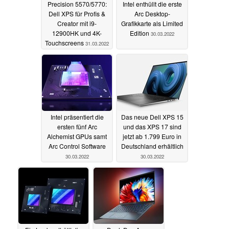
Precision 5570/5770:
Intel enthüllt die erste
Dell XPS für Profis &
Arc Desktop-
Creator mit i9-
Grafikkarte als Limited
12900HK und 4K-
Edition
30.03.2022
Touchscreens
31.03.2022
Intel präsentiert die
Das neue Dell XPS 15
ersten fünf Arc
und das XPS 17 sind
Alchemist GPUs samt
jetzt ab 1.799 Euro in
Arc Control Software
Deutschland erhältlich
30.03.2022
30.03.2022