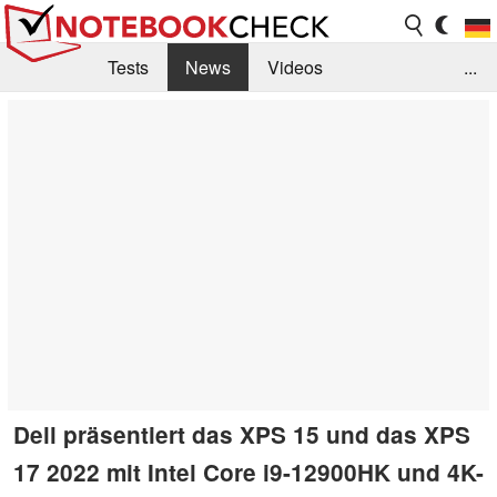
Tests
News
Videos
...
Benchmarks & Tech
Externe Tests
Kaufberatung
Deals
Suche
Jobs
Forum
Dell präsentiert das XPS 15 und das XPS
17 2022 mit Intel Core i9-12900HK und 4K-