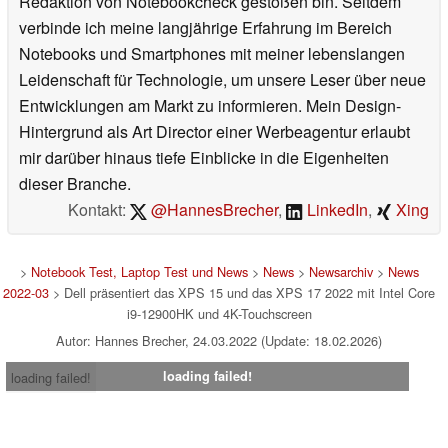
Redaktion von Notebookcheck gestoßen bin. Seitdem
verbinde ich meine langjährige Erfahrung im Bereich
Notebooks und Smartphones mit meiner lebenslangen
Leidenschaft für Technologie, um unsere Leser über neue
Entwicklungen am Markt zu informieren. Mein Design-
Hintergrund als Art Director einer Werbeagentur erlaubt
mir darüber hinaus tiefe Einblicke in die Eigenheiten
dieser Branche.
Kontakt:
@HannesBrecher
,
LinkedIn
,
Xing
>
Notebook Test, Laptop Test und News
>
News
>
Newsarchiv
>
News
2022-03
> Dell präsentiert das XPS 15 und das XPS 17 2022 mit Intel Core
i9-12900HK und 4K-Touchscreen
Autor: Hannes Brecher, 24.03.2022 (Update: 18.02.2026)
loading failed!
loading failed!