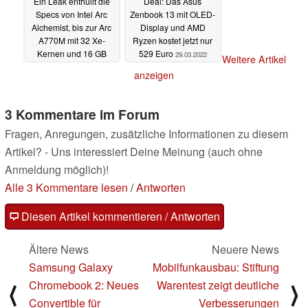
Ein Leak enthüllt die
Deal: Das Asus
Specs von Intel Arc
Zenbook 13 mit OLED-
Alchemist, bis zur Arc
Display und AMD
A770M mit 32 Xe-
Ryzen kostet jetzt nur
Kernen und 16 GB
529 Euro
29.03.2022
Weitere Artikel
GDDR6
30.03.2022
anzeigen
3 Kommentare im Forum
Fragen, Anregungen, zusätzliche Informationen zu diesem
Artikel? - Uns interessiert Deine Meinung (auch ohne
Anmeldung möglich)!
Alle 3 Kommentare lesen
/
Antworten
Diesen Artikel kommentieren / Antworten
Ältere News
Neuere News
Samsung Galaxy
Mobilfunkausbau: Stiftung
Chromebook 2: Neues
Warentest zeigt deutliche
⟨
⟩
Convertible für
Verbesserungen