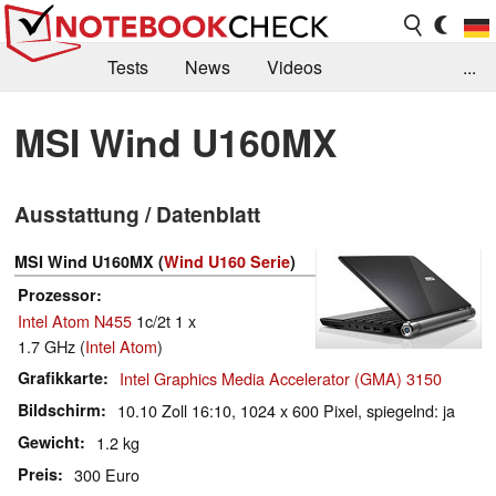
Tests
News
Videos
...
Benchmarks & Tech
Externe Tests
MSI Wind U160MX
Kaufberatung
Deals
Suche
Jobs
Ausstattung / Datenblatt
Forum
MSI Wind U160MX (
Wind U160 Serie
)
Prozessor
Intel Atom N455
1c/2t 1 x
1.7 GHz (
Intel Atom
)
Grafikkarte
Intel Graphics Media Accelerator (GMA) 3150
Bildschirm
10.10 Zoll 16:10, 1024 x 600 Pixel, spiegelnd: ja
Gewicht
1.2 kg
Preis
300 Euro