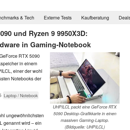
nchmarks & Tech
Externe Tests
Kaufberatung
Deal
5090 und Ryzen 9 9950X3D:
rdware in Gaming-Notebook
 GeForce RTX 5090
speicher in einem
ILCL, einer der wohl
rksten Notebooks der
5
Laptop / Notebook
UHPILCL packt eine GeForce RTX
5090 Desktop-Grafikkarte in einen
 wohl ungewöhnlichsten
massiven Gaming-Laptop.
L genannt wird – ein
(Bildquelle: UHPILCL)