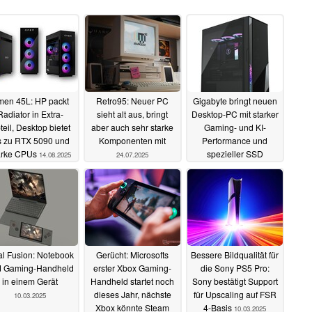
en 45L: HP packt
Retro95: Neuer PC
Gigabyte bringt neuen
Radiator in Extra-
sieht alt aus, bringt
Desktop-PC mit starker
teil, Desktop bietet
aber auch sehr starke
Gaming- und KI-
s zu RTX 5090 und
Komponenten mit
Performance und
arke CPUs
spezieller SSD
14.08.2025
24.07.2025
30.04.2025
l Fusion: Notebook
Gerücht: Microsofts
Bessere Bildqualität für
d Gaming-Handheld
erster Xbox Gaming-
die Sony PS5 Pro:
in einem Gerät
Handheld startet noch
Sony bestätigt Support
dieses Jahr, nächste
für Upscaling auf FSR
10.03.2025
Xbox könnte Steam
4-Basis
10.03.2025