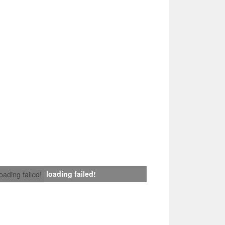
loading failed!
loading failed!