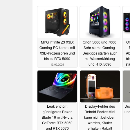
MPG Infinite Z3 X3D:
Orion 5000 und 7000:
Om
Gaming-PC kommt mit
Sehr starke Gaming-
X3D-Prozessoren und
Desktops starten auch
Ab
bis zu RTX 5090
mit Wasserkühlung
bi
und RTX 5090
st
13.09.2025
03.09.2025
Leak enthüllt
Display-Fehler des
Dua
günstigeres Razer
Retroid Pocket Mini
un
Blade 16 mit Nvidia
kann nicht behoben
GeForce RTX 5060
werden, Käufer
und RTX 5070
erhalten Rabatt