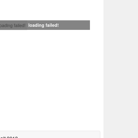
loading failed!
loading failed!