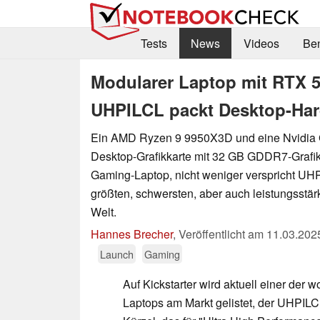
Tests
News
Videos
Be
Modularer Laptop mit RTX 
UHPILCL packt Desktop-Ha
Ein AMD Ryzen 9 9950X3D und eine Nvidia
Desktop-Grafikkarte mit 32 GB GDDR7-Grafik
Gaming-Laptop, nicht weniger verspricht UHP
größten, schwersten, aber auch leistungsstä
Welt.
Hannes Brecher
,
Veröffentlicht am
11.03.202
Launch
Gaming
Auf Kickstarter wird aktuell einer der
Laptops am Markt gelistet, der UHPILC