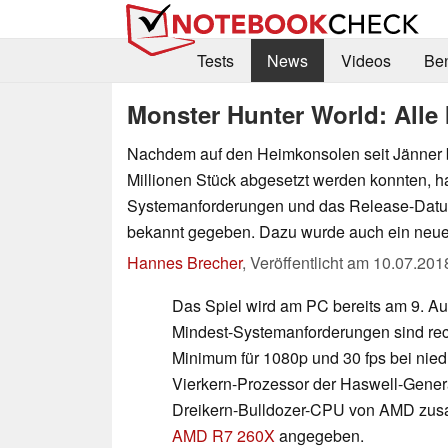
Tests
News
Videos
Be
Monster Hunter World: Alle 
Nachdem auf den Heimkonsolen seit Jänner b
Millionen Stück abgesetzt werden konnten, 
Systemanforderungen und das Release-Datu
bekannt gegeben. Dazu wurde auch ein neuer T
Hannes Brecher
,
Veröffentlicht am
10.07.201
Das Spiel wird am PC bereits am 9. Aug
Mindest-Systemanforderungen sind rec
Minimum für 1080p und 30 fps bei niedr
Vierkern-Prozessor der Haswell-Gener
Dreikern-Bulldozer-CPU von AMD zus
AMD R7 260X
angegeben.