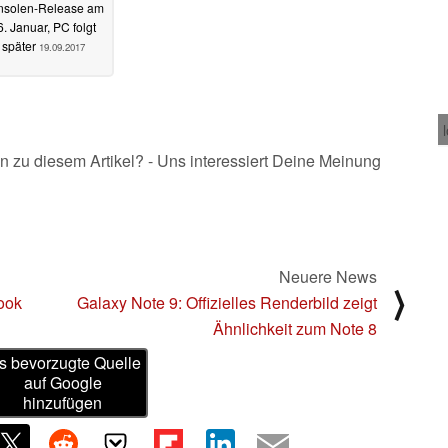
nsolen-Release am
6. Januar, PC folgt
später
19.09.2017
n zu diesem Artikel? - Uns interessiert Deine Meinung
Neuere News
⟩
ook
Galaxy Note 9: Offizielles Renderbild zeigt
Ähnlichkeit zum Note 8
s bevorzugte Quelle
auf Google
hinzufügen