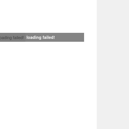
loading failed!
loading failed!