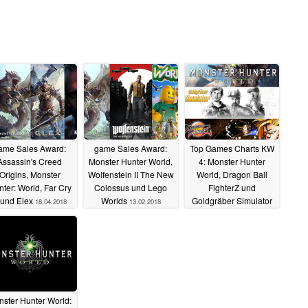
ame Sales Award:
game Sales Award:
Top Games Charts KW
Assassin's Creed
Monster Hunter World,
4: Monster Hunter
Origins, Monster
Wolfenstein II The New
World, Dragon Ball
ter: World, Far Cry
Colossus und Lego
FighterZ und
 und Elex
Worlds
Goldgräber Simulator
18.04.2018
13.02.2018
räumen ab
02.02.2018
ster Hunter World: