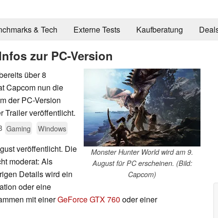
nchmarks & Tech
Externe Tests
Kaufberatung
Deal
Infos zur PC-Version
ereits über 8
hat Capcom nun die
m der PC-Version
railer veröffentlicht.
8
Gaming
Windows
ust veröffentlicht. Die
Monster Hunter World wird am 9.
ht moderat: Als
August für PC erscheinen. (Bild:
igen Details wird ein
Capcom)
ation oder eine
ammen mit einer
GeForce GTX 760
oder einer