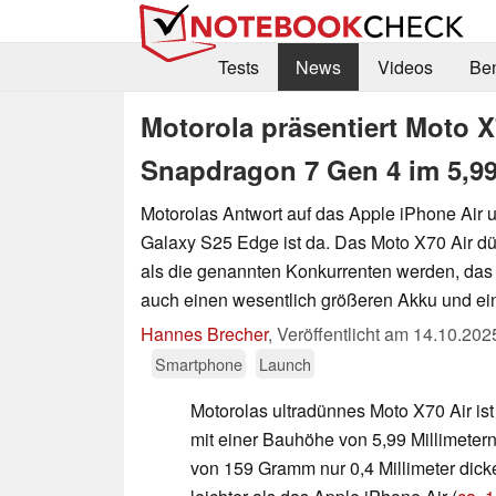
Tests
News
Videos
Be
Motorola präsentiert Moto 
Snapdragon 7 Gen 4 im 5,
Motorolas Antwort auf das Apple iPhone Air
Galaxy S25 Edge ist da. Das Moto X70 Air dür
als die genannten Konkurrenten werden, das
auch einen wesentlich größeren Akku und ei
Hannes Brecher
,
Veröffentlicht am
14.10.202
Smartphone
Launch
Motorolas ultradünnes Moto X70 Air ist e
mit einer Bauhöhe von 5,99 Millimete
von 159 Gramm nur 0,4 Millimeter dic