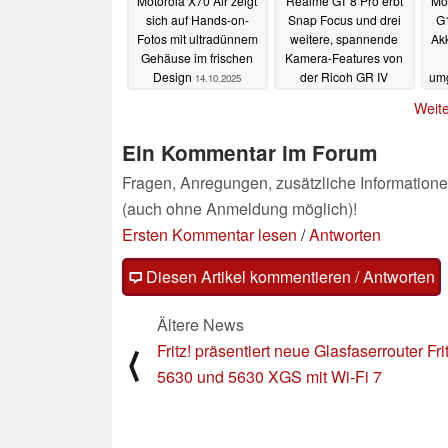
Motorola X70 Air zeigt
Realme GT 8 Pro erbt
Mot
sich auf Hands-on-
Snap Focus und drei
G1
Fotos mit ultradünnem
weitere, spannende
Ak
Gehäuse im frischen
Kamera-Features von
Design
der Ricoh GR IV
umg
14.10.2025
14.10.2025
Weite
Ein Kommentar im Forum
Fragen, Anregungen, zusätzliche Informatione
(auch ohne Anmeldung möglich)!
Ersten Kommentar lesen
/
Antworten
Diesen Artikel kommentieren / Antworten
Ältere News
Fritz! präsentiert neue Glasfaserrouter Fr
⟨
5630 und 5630 XGS mit Wi-Fi 7