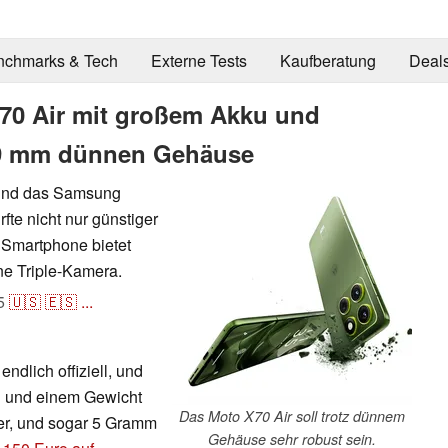
nchmarks & Tech
Externe Tests
Kaufberatung
Deal
X70 Air mit großem Akku und
99 mm dünnen Gehäuse
 und das Samsung
fte nicht nur günstiger
 Smartphone bietet
ne Triple-Kamera.
5
🇺🇸
🇪🇸
...
ndlich offiziell, und
rn und einem Gewicht
Das Moto X70 Air soll trotz dünnem
ker, und sogar 5 Gramm
Gehäuse sehr robust sein.