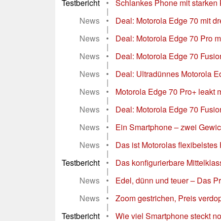
Testbericht
•
Schlankes Phone mit starken K
|
News
•
Deal: Motorola Edge 70 mit dr
|
News
•
Deal: Motorola Edge 70 Pro mi
|
News
•
Deal: Motorola Edge 70 Fusion
|
News
•
Deal: Ultradünnes Motorola Ed
|
News
•
Motorola Edge 70 Pro+ leakt m
|
News
•
Deal: Motorola Edge 70 Fusion 
|
News
•
Ein Smartphone – zwei Gewich
|
News
•
Das ist Motorolas flexibelste
|
Testbericht
•
Das konfigurierbare Mittelkl
|
News
•
Edel, dünn und teuer – Das Pre
|
News
•
Zoom gestrichen, Preis verdo
|
Testbericht
•
Wie viel Smartphone steckt n