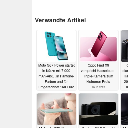
...
Verwandte Artikel
Moto G67 Power startet
Oppo Find X9
in Kürze mit 7.000
verspricht Hasselblad-
sta
mAh-Akku, in Pantone-
Triple-Kamera zum
Ha
Farben und für
kleineren Preis
20
umgerechnet 160 Euro
u
16.10.2025
05.11.2025