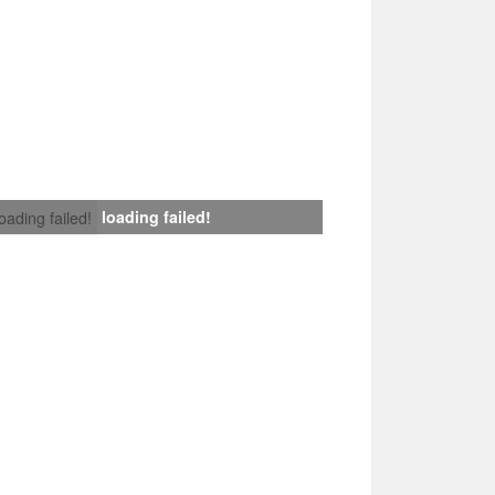
loading failed!
loading failed!