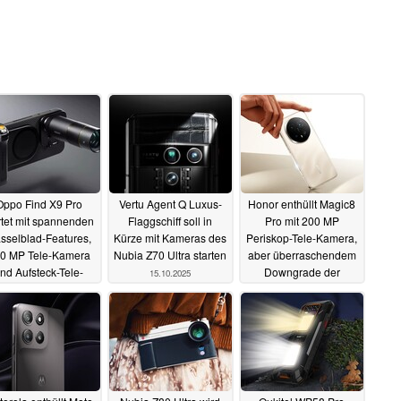
Oppo Find X9 Pro
Vertu Agent Q Luxus-
Honor enthüllt Magic8
rtet mit spannenden
Flaggschiff soll in
Pro mit 200 MP
sselblad-Features,
Kürze mit Kameras des
Periskop-Tele-Kamera,
0 MP Tele-Kamera
Nubia Z70 Ultra starten
aber überraschendem
nd Aufsteck-Tele-
Downgrade der
15.10.2025
Objektiv
Hauptkamera
16.10.2025
15.10.2025