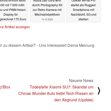
orola enthüllt Moto
Nubia Z80 Ultra wird
Oukitel WP58 Pro
00 mit 7.000 mAh
durch Photography Kit
startet als Rugged-
ku und PWM-freiem
zur Retro-Kamera mit
Smartphone mit
Display für
Wechselobjektiven
Nachtsicht, 5G und
erechnet 170 Euro
starken
14.10.2025
Taschenlampen
14.10.2025
re Artikel anzeigen
13.10.2025
n zu diesem Artikel? - Uns interessiert Deine Meinung
Neuere News
itz!Box
Todesfalle Xiaomi SU7: Skandal um
⟩
Chinas Wunder-Auto treibt Tech-Riesen an
den Abgrund (Update)