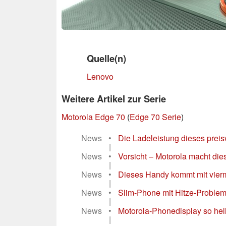
Quelle(n)
Lenovo
Weitere Artikel zur Serie
Motorola Edge 70
(
Edge 70 Serie
)
News
•
Die Ladeleistung dieses pre
|
News
•
Vorsicht – Motorola macht die
|
News
•
Dieses Handy kommt mit vierma
|
News
•
Slim-Phone mit Hitze-Problem 
|
News
•
Motorola-Phonedisplay so hell 
|