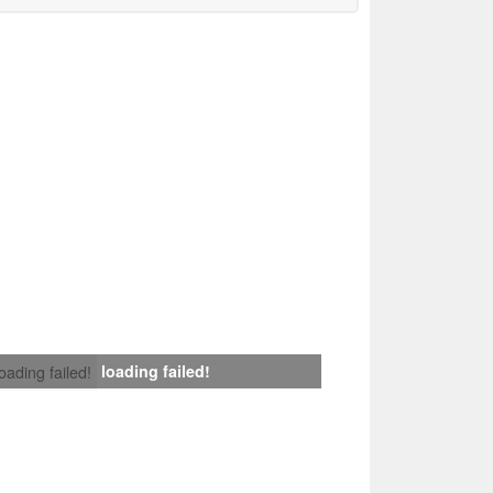
loading failed!
loading failed!