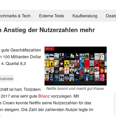
nchmarks & Tech
Externe Tests
Kaufberatung
Deal
m Anstieg der Nutzerzahlen mehr
hr gute Geschäftszahlen
n 100 Milliarden Dollar
4. Quartal 8,3
Business
Netflix boomt und macht gut Kasse.
äft ist hart. Trotzdem
r 2017 eine sehr gute
Bilanz
vorzulegen. Mit
e Crown konnte Netflix seine Nutzerzahlen für das
n steigern. Die Zahl der zahlenden Nutzer legte im