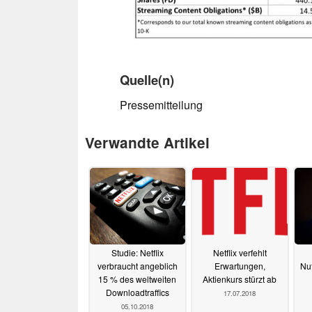
Quelle(n)
Pressemitteilung
Verwandte Artikel
Studie: Netflix
Netflix verfehlt
verbraucht angeblich
Erwartungen,
Nu
15 % des weltweiten
Aktienkurs stürzt ab
Downloadtraffics
17.07.2018
05.10.2018