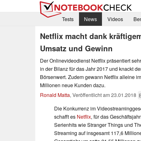
Tests
News
Videos
Be
Netflix macht dank kräftige
Umsatz und Gewinn
Der Onlinevideodienst Netflix präsentiert se
in der Bilanz für das Jahr 2017 und knackt de
Börsenwert. Zudem gewann Netflix alleine im 
Millionen neue Kunden dazu.
Ronald Matta
,
Veröffentlicht am
23.01.2018
Die Konkurrenz im Videostreaminggesch
schafft es
Netflix
, für das Geschäftsjah
Serienhits wie Stranger Things und Th
Streaming auf insgesamt 117,6 Millione