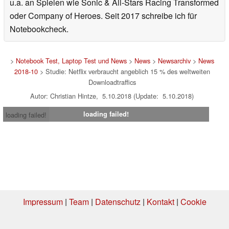
u.a. an Spielen wie Sonic & All-Stars Racing Transformed
oder Company of Heroes. Seit 2017 schreibe ich für
Notebookcheck.
>
Notebook Test, Laptop Test und News
>
News
>
Newsarchiv
>
News
2018-10
> Studie: Netflix verbraucht angeblich 15 % des weltweiten
Downloadtraffics
Autor: Christian Hintze, 5.10.2018 (Update: 5.10.2018)
loading failed!
loading failed!
Impressum
|
Team
|
Datenschutz
|
Kontakt
|
Cookie
Einstellungen
| 06.08.2026 04:03
* Beim Kauf über einen Affiliate-Link kann Notebookcheck eine Vergütung