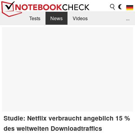
Tests
News
Videos
...
Benchmarks & Tech
Externe Tests
Kaufberatung
Deals
Suche
Jobs
Forum
Studie: Netflix verbraucht angeblich 15 %
des weltweiten Downloadtraffics