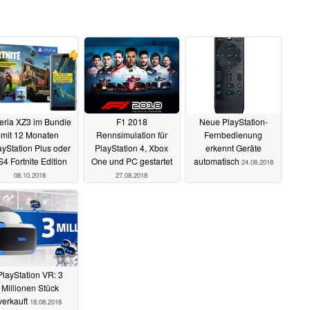
eria XZ3 im Bundle
F1 2018
Neue PlayStation-
mit 12 Monaten
Rennsimulation für
Fernbedienung
ayStation Plus oder
PlayStation 4, Xbox
erkennt Geräte
4 Fortnite Edition
One und PC gestartet
automatisch
24.08.2018
08.10.2018
27.08.2018
PlayStation VR: 3
Millionen Stück
verkauft
18.08.2018