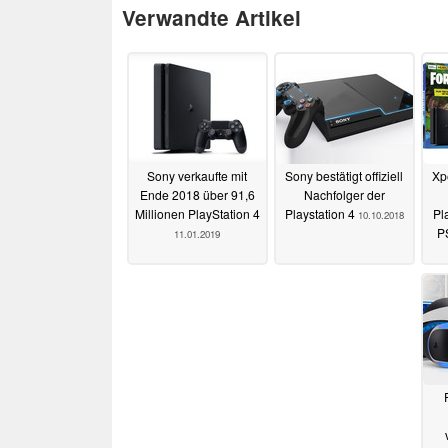
Verwandte Artikel
Sony verkaufte mit
Sony bestätigt offiziell
Xp
Ende 2018 über 91,6
Nachfolger der
Millionen PlayStation 4
Playstation 4
Pl
10.10.2018
PS
11.01.2019