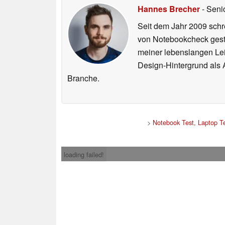
Hannes Brecher
- Seni
Seit dem Jahr 2009 schre
von Notebookcheck gest
meiner lebenslangen Lei
Design-Hintergrund als A
Branche.
>
Notebook Test, Laptop T
loading failed!