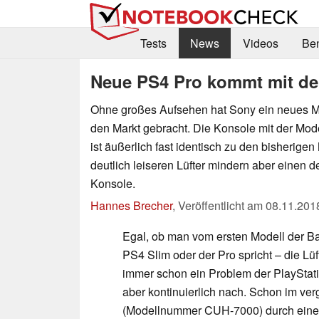
Tests
News
Videos
Be
Neue PS4 Pro kommt mit deu
Ohne großes Aufsehen hat Sony ein neues M
den Markt gebracht. Die Konsole mit der M
ist äußerlich fast identisch zu den bisherigen
deutlich leiseren Lüfter mindern aber einen 
Konsole.
Hannes Brecher
,
Veröffentlicht am
08.11.201
Egal, ob man vom ersten Modell der Ba
PS4 Slim oder der Pro spricht – die L
immer schon ein Problem der PlayStati
aber kontinuierlich nach. Schon im ve
(Modellnummer CUH-7000) durch eine