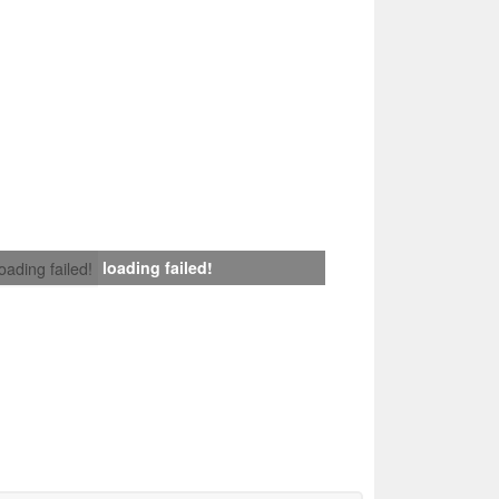
loading failed!
loading failed!