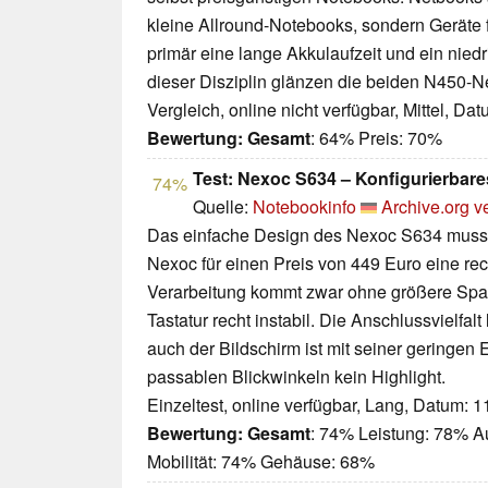
kleine Allround-Notebooks, sondern Geräte 
primär eine lange Akkulaufzeit und ein niedr
dieser Disziplin glänzen die beiden N450-N
Vergleich, online nicht verfügbar, Mittel, Da
Bewertung:
Gesamt
: 64% Preis: 70%
Test: Nexoc S634 – Konfigurierbare
74%
Quelle:
Notebookinfo
Archive.org v
Das einfache Design des Nexoc S634 muss 
Nexoc für einen Preis von 449 Euro eine rec
Verarbeitung kommt zwar ohne größere Spalt
Tastatur recht instabil. Die Anschlussvielfal
auch der Bildschirm ist mit seiner geringen 
passablen Blickwinkeln kein Highlight.
Einzeltest, online verfügbar, Lang, Datum: 
Bewertung:
Gesamt
: 74% Leistung: 78% A
Mobilität: 74% Gehäuse: 68%