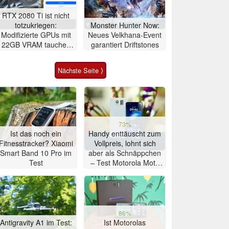
RTX 2080 Ti ist nicht
totzukriegen:
Monster Hunter Now:
Modifizierte GPUs mit
Neues Velkhana-Event
22GB VRAM tauchen
garantiert Driftstones
bei eBay auf
Nächste Seite ⟩
73%
Ist das noch ein
Handy enttäuscht zum
Fitnesstracker? Xiaomi
Vollpreis, lohnt sich
Smart Band 10 Pro im
aber als Schnäppchen
Test
– Test Motorola Moto
G47 Smartphone
86%
Antigravity A1 im Test:
Ist Motorolas