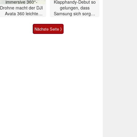
immersive 360°-
Klapphandy-Debut so
Drohne macht der DJI
gelungen, dass
Avata 360 leichte
Samsung sich sorgen
Konkurrenz
muss? – Razr Fold
Smartphone im Test
Nächste Seite ⟩