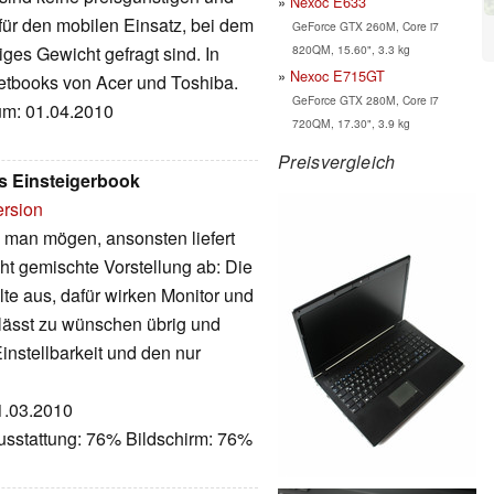
Nexoc E633
für den mobilen Einsatz, bei dem
GeForce GTX 260M, Core i7
820QM, 15.60", 3.3 kg
iges Gewicht gefragt sind. In
Nexoc E715GT
etbooks von Acer und Toshiba.
GeForce GTX 280M, Core i7
tum: 01.04.2010
720QM, 17.30", 3.9 kg
Preisvergleich
s Einsteigerbook
ersion
man mögen, ansonsten liefert
ht gemischte Vorstellung ab: Die
e aus, dafür wirken Monitor und
t lässt zu wünschen übrig und
Einstellbarkeit und den nur
11.03.2010
usstattung: 76% Bildschirm: 76%