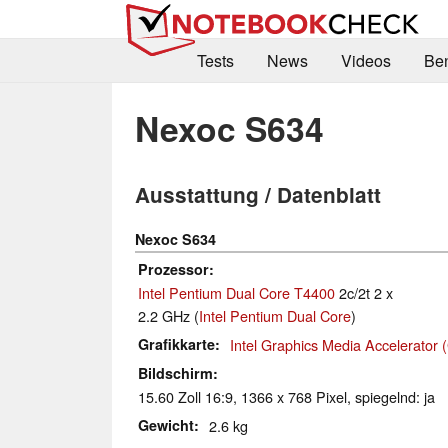
Tests
News
Videos
Be
Nexoc S634
Ausstattung / Datenblatt
Nexoc S634
Prozessor
Intel Pentium Dual Core T4400
2c/2t 2 x
2.2 GHz (
Intel Pentium Dual Core
)
Grafikkarte
Intel Graphics Media Accelerator
Bildschirm
15.60 Zoll 16:9, 1366 x 768 Pixel, spiegelnd: ja
Gewicht
2.6 kg