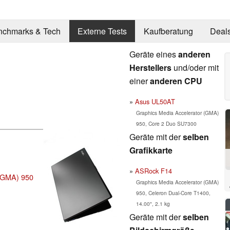
nchmarks & Tech
Externe Tests
Kaufberatung
Deal
Geräte eines
anderen
Herstellers
und/oder mit
einer
anderen CPU
Asus UL50AT
Graphics Media Accelerator (GMA)
950, Core 2 Duo SU7300
Geräte mit der
selben
Grafikkarte
ASRock F14
 (GMA) 950
Graphics Media Accelerator (GMA)
950, Celeron Dual-Core T1400,
14.00", 2.1 kg
Geräte mit der
selben