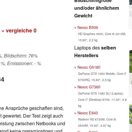
Bildschirmgröße
und/oder ähnlichem
Gewicht
Nexoc B509
» vergleiche
0
HD Graphics 4000, Core i5 3210M,
15.60", 2.2 kg
Laptops des
selben
Herstellers
%, Bildschirm: 76%
 %, Emissionen: - %
Nexoc G518II
GeForce GTX 1060 Mobile, Core i7
34
6700HQ, 15.60", 2.5 kg
Nexoc G736II
GeForce GTX 1080 SLI (Laptop),
Core i7 (Desktop) 6700, 17.30", 4.8
kg
ne Ansprüche geschaffen sind,
Nexoc E643
 gewertet. Der Test zeigt auch
Radeon HD 6730M, Core i5
leistung zwischen Netbooks und
2540M, 15.60", 2.67 kg
sind keine preisgünstigen und