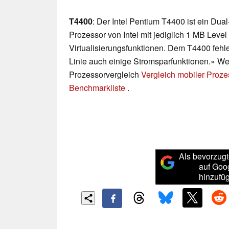
T4400
: Der Intel Pentium T4400 ist ein Dua
Prozessor von Intel mit jediglich 1 MB Leve
Virtualisierungsfunktionen. Dem T4400 fehl
Linie auch einige Stromsparfunktionen.» Wei
Prozessorvergleich
Vergleich mobiler Proz
Benchmarkliste
.
Als bevorzugt
auf Goo
hinzufü