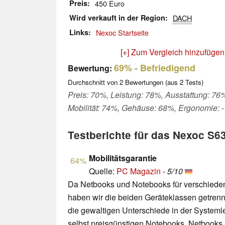
Preis
450 Euro
Wird verkauft in der Region
DACH
Links
Nexoc Startseite
[+] Zum Vergleich hinzufügen
69%
- Befriedigend
Bewertung:
Durchschnitt von
2
Bewertungen (aus
2
Tests)
Preis: 70%, Leistung: 78%, Ausstattung: 76
Mobilität: 74%, Gehäuse: 68%, Ergonomie: -
Testberichte für das Nexoc S6
Mobilitätsgarantie
64%
Quelle:
PC Magazin
-
5/10
Da Netbooks und Notebooks für verschiede
haben wir die beiden Geräteklassen getrennt
die gewaltigen Unterschiede in der System
selbst preisgünstigen Notebooks. Netbooks 