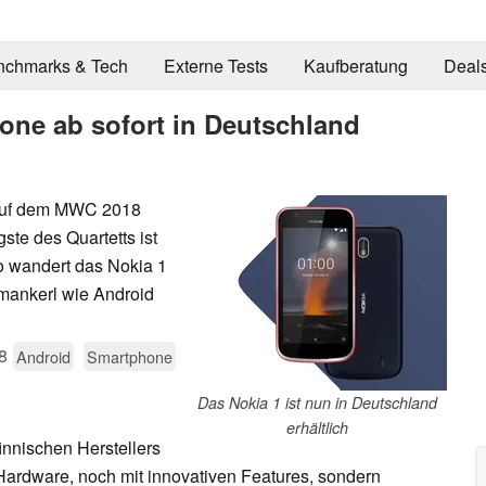
nchmarks & Tech
Externe Tests
Kaufberatung
Deal
one ab sofort in Deutschland
 auf dem MWC 2018
ste des Quartetts ist
ro wandert das Nokia 1
mankerl wie Android
8
Android
Smartphone
Das Nokia 1 ist nun in Deutschland
erhältlich
nnischen Herstellers
Hardware, noch mit innovativen Features, sondern