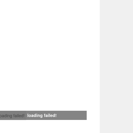
loading failed!
loading failed!