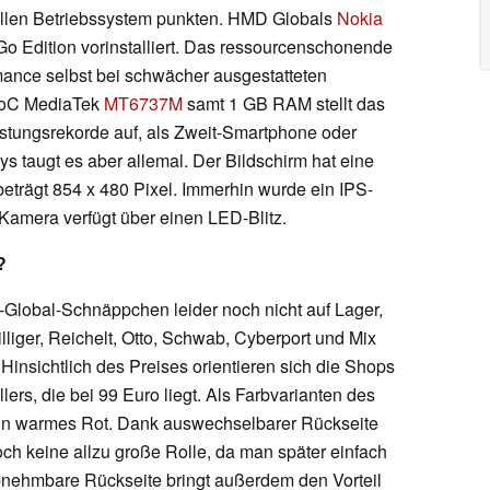
uellen Betriebssystem punkten. HMD Globals
Nokia
Go Edition vorinstalliert. Das ressourcenschonende
mance selbst bei schwächer ausgestatteten
 SoC MediaTek
MT6737M
samt 1 GB RAM stellt das
stungsrekorde auf, als Zweit-Smartphone oder
ys taugt es aber allemal. Der Bildschirm hat eine
beträgt 854 x 480 Pixel. Immerhin wurde ein IPS-
Kamera verfügt über einen LED-Blitz.
?
lobal-Schnäppchen leider noch nicht auf Lager,
liger, Reichelt, Otto, Schwab, Cyberport und Mix
. Hinsichtlich des Preises orientieren sich die Shops
ers, die bei 99 Euro liegt. Als Farbvarianten des
 ein warmes Rot. Dank auswechselbarer Rückseite
och keine allzu große Rolle, da man später einfach
bnehmbare Rückseite bringt außerdem den Vorteil