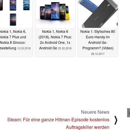
Nokia 1, Nokia 6,
Nokia 1, Nokia 6
Nokia 1: Stylisches 80
Nokia 7 Plus und
(2018), Nokia 7 Plus:
Euro-Handy im
Nokia 8 Sirocco:
2x Android One, 1x
Android Go-
bestellung
Android Go
Programm? (Video)
12.03.2018
25.02.2018
28.12.2017
Neuere News
⟩
Steam: Für eine ganze Hitman-Episode kostenlos
Auftragskiller werden