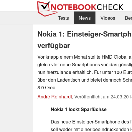
Tests
News
Videos
Be
Nokia 1: Einsteiger-Smartph
verfügbar
Vor knapp einem Monat stellte HMD Global
gleich vier neue Smartphones vor, das günstig
nun hierzulande erhältlich. Für unter 100 Eu
über den Ladentisch und bietet dennoch Sch
8.0 Oreo.
André Reinhardt
,
Veröffentlicht am
24.03.201
Nokia 1 lockt Sparfüchse
Das neue Einsteiger-Smartphone des fi
soll weder mit einer beeindruckenden 