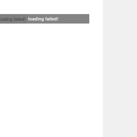
loading failed!
loading failed!