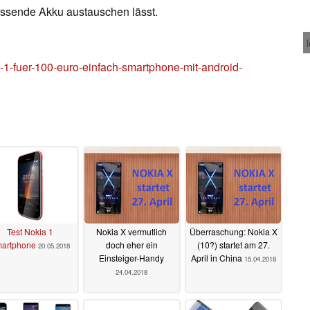
fassende Akku austauschen lässt.
-fuer-100-euro-einfach-smartphone-mit-android-
Test Nokia 1
Nokia X vermutlich
Überraschung: Nokia X
artphone
doch eher ein
(10?) startet am 27.
20.05.2018
Einsteiger-Handy
April in China
15.04.2018
24.04.2018