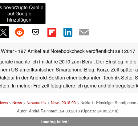
s bevorzugte Quelle
auf Google
hinzufügen
 Writer
- 187 Artikel auf Notebookcheck veröffentlicht
seit 2017
eräte machte ich im Jahre 2010 zum Beruf. Der Einstieg in die
ei einem US-amerikanischen Smartphone-Blog. Kurze Zeit später 
edakteur in der Android-Sektion einer bekannten Technik-Seite.
iten. In meiner Freizeit fotografiere ich gerne und bin begeistert
 News
>
News
>
Newsarchiv
>
News 2018-03
> Nokia 1: Einsteiger-Smartphone a
Autor: André Reinhardt, 24.03.2018 (Update: 24.03.2018)
loading failed!