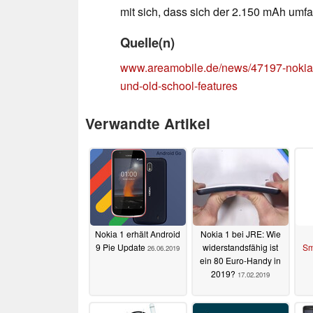
mit sich, dass sich der 2.150 mAh um
Quelle(n)
www.areamobile.de/news/47197-nokia-1
und-old-school-features
Verwandte Artikel
Nokia 1 erhält Android
Nokia 1 bei JRE: Wie
9 Pie Update
widerstandsfähig ist
Sm
26.06.2019
ein 80 Euro-Handy in
2019?
17.02.2019