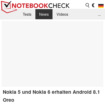
Tests
News
Videos
...
Benchmarks & Tech
Externe Tests
Kaufberatung
Deals
Suche
Jobs
Forum
Nokia 5 und Nokia 6 erhalten Android 8.1
Oreo