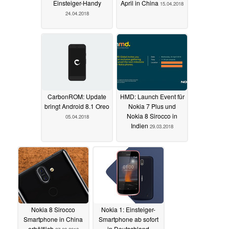
Einsteiger-Handy
April in China
15.04.2018
24.04.2018
CarbonROM: Update
HMD: Launch Event für
bringt Android 8.1 Oreo
Nokia 7 Plus und
Nokia 8 Sirocco in
05.04.2018
Indien
29.03.2018
Nokia 8 Sirocco
Nokia 1: Einsteiger-
Smartphone in China
Smartphone ab sofort
erhältlich
in Deutschland