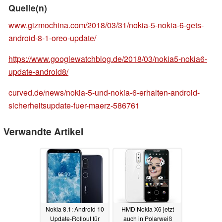
Quelle(n)
www.gizmochina.com/2018/03/31/nokia-5-nokia-6-gets-
android-8-1-oreo-update/
https://www.googlewatchblog.de/2018/03/nokia5-nokia6-
update-android8/
curved.de/news/nokia-5-und-nokia-6-erhalten-android-
sicherheitsupdate-fuer-maerz-586761
Verwandte Artikel
Nokia 8.1: Android 10
HMD Nokia X6 jetzt
Update-Rollout für
auch in Polarweiß