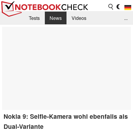
Tests
News
Videos
...
Benchmarks & Tech
Externe Tests
Kaufberatung
Deals
Suche
Jobs
Forum
Nokia 9: Selfie-Kamera wohl ebenfalls als
Dual-Variante