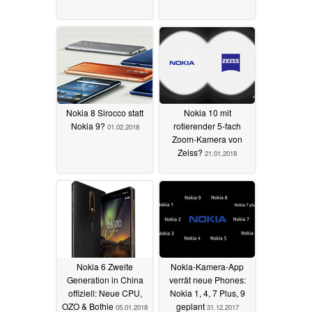
Nokia 8 Sirocco statt
Nokia 10 mit
Nokia 9?
rotierender 5-fach
01.02.2018
Zoom-Kamera von
Zeiss?
21.01.2018
Nokia 6 Zweite
Nokia-Kamera-App
Generation in China
verrät neue Phones:
offiziell: Neue CPU,
Nokia 1, 4, 7 Plus, 9
OZO & Bothie
geplant
05.01.2018
31.12.2017