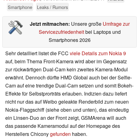
Smartphone
Leaks / Rumors
Jetzt mitmachen:
Unsere große
Umfrage zur
Servicezufriedenheit
bei Laptops und
Smartphones 2026
Sehr detailliert listet die FCC
viele Details zum Nokia 9
auf, beim Thema Front-Kamera wird aber im Gegensatz
zur rückwärtigen Dual-Cam kein zweites Kamera-Modul
erwähnt. Dennoch dürfte HMD Global auch bei der Selfie-
Cam auf eine trendige Dual-Cam setzen und somit Bokeh-
Effekte für Selbstprorträts erlauben. Indizien dazu liefert
nicht nur das auf Weibo geleakte Renderbild zum neuen
Nokia-Flaggschiff (siehe oben und unten), das eindeutig
ein Linsen-Duo an der Front zeigt, GSMArena will auch
das passende Kameramodul auf der Homepage des
Herstellers Chicony
gefunden
haben.