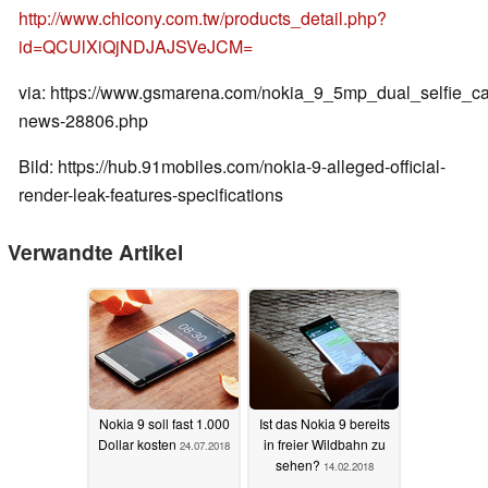
http://www.chicony.com.tw/products_detail.php?
id=QCUlXiQjNDJAJSVeJCM=
via: https://www.gsmarena.com/nokia_9_5mp_dual_selfie_c
news-28806.php
Bild: https://hub.91mobiles.com/nokia-9-alleged-official-
render-leak-features-specifications
Verwandte Artikel
Nokia 9 soll fast 1.000
Ist das Nokia 9 bereits
Dollar kosten
in freier Wildbahn zu
24.07.2018
sehen?
14.02.2018