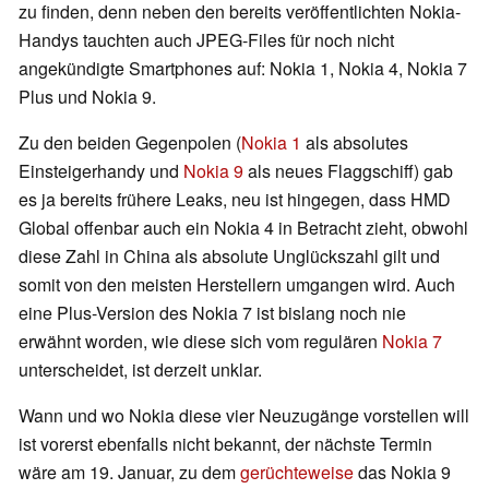
zu finden, denn neben den bereits veröffentlichten Nokia-
Handys tauchten auch JPEG-Files für noch nicht
angekündigte Smartphones auf: Nokia 1, Nokia 4, Nokia 7
Plus und Nokia 9.
Zu den beiden Gegenpolen (
Nokia 1
als absolutes
Einsteigerhandy und
Nokia 9
als neues Flaggschiff) gab
es ja bereits frühere Leaks, neu ist hingegen, dass HMD
Global offenbar auch ein Nokia 4 in Betracht zieht, obwohl
diese Zahl in China als absolute Unglückszahl gilt und
somit von den meisten Herstellern umgangen wird. Auch
eine Plus-Version des Nokia 7 ist bislang noch nie
erwähnt worden, wie diese sich vom regulären
Nokia 7
unterscheidet, ist derzeit unklar.
Wann und wo Nokia diese vier Neuzugänge vorstellen will
ist vorerst ebenfalls nicht bekannt, der nächste Termin
wäre am 19. Januar, zu dem
gerüchteweise
das Nokia 9