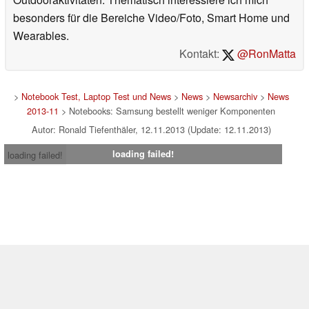
besonders für die Bereiche Video/Foto, Smart Home und
Wearables.
Kontakt:
@RonMatta
>
Notebook Test, Laptop Test und News
>
News
>
Newsarchiv
>
News
2013-11
> Notebooks: Samsung bestellt weniger Komponenten
Autor: Ronald Tiefenthäler, 12.11.2013 (Update: 12.11.2013)
loading failed!
loading failed!
Impressum
|
Team
|
Datenschutz
|
Kontakt
|
Cookie
Einstellungen
| 01.08.2026 20:15
* Beim Kauf über einen Affiliate-Link kann Notebookcheck eine Vergütung