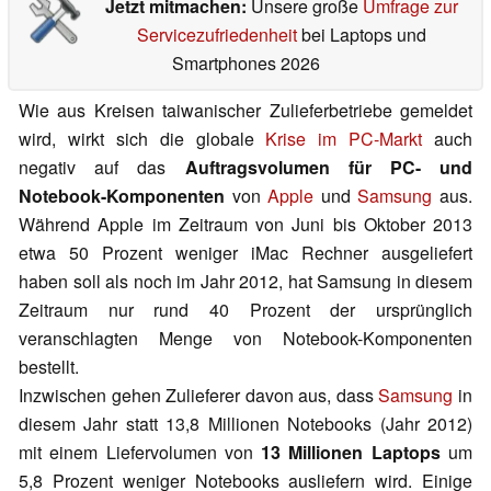
Jetzt mitmachen:
Unsere große
Umfrage zur
Servicezufriedenheit
bei Laptops und
Smartphones 2026
Wie aus Kreisen taiwanischer Zulieferbetriebe gemeldet
wird, wirkt sich die globale
Krise im PC-Markt
auch
negativ auf das
Auftragsvolumen für PC- und
Notebook-Komponenten
von
Apple
und
Samsung
aus.
Während Apple im Zeitraum von Juni bis Oktober 2013
etwa 50 Prozent weniger iMac Rechner ausgeliefert
haben soll als noch im Jahr 2012, hat Samsung in diesem
Zeitraum nur rund 40 Prozent der ursprünglich
veranschlagten Menge von Notebook-Komponenten
bestellt.
Inzwischen gehen Zulieferer davon aus, dass
Samsung
in
diesem Jahr statt 13,8 Millionen Notebooks (Jahr 2012)
mit einem Liefervolumen von
13 Millionen Laptops
um
5,8 Prozent weniger Notebooks ausliefern wird. Einige