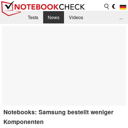
Tests
News
Videos
...
Benchmarks & Tech
Externe Tests
Kaufberatung
Deals
Suche
Jobs
Forum
Notebooks: Samsung bestellt weniger
Komponenten