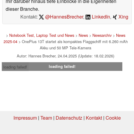
mir darüber hinaus tiefe Einblicke in die Eigenheiten
dieser Branche.
Kontakt:
@HannesBrecher
,
LinkedIn
,
Xing
>
Notebook Test, Laptop Test und News
>
News
>
Newsarchiv
>
News
2025-04
> OnePlus 13T startet als kompaktes Flaggschiff mit 6.260 mAh
Akku und 50 MP Tele-Kamera
Autor: Hannes Brecher, 24.04.2025 (Update: 18.02.2026)
loading failed!
loading failed!
Impressum
|
Team
|
Datenschutz
|
Kontakt
|
Cookie
Einstellungen
| 07.08.2026 04:57
* Beim Kauf über einen Affiliate-Link kann Notebookcheck eine Vergütung