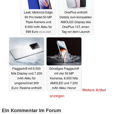
Leak: Motorola Edge
OnePlus enthüllt
60 Pro bietet 50 MP
Details zum kompakten
Triple-Kamera und
AMOLED-Display des
6.000 mAh Akku für
OnePlus 13T, einen
599 Euro
Tag vor dem Launch
23.04.2025
23.04.2025
Flaggschiff mit 6.500
Günstiges Flaggschiff
Nits Display und 7.200
mit vier 50 MP
mAh Akku für
Kameras, 6.000 Nits
umgerechnet 309
AMOLED und 7.200
Euro: Realme enthüllt
mAh Akku: Honor
Weitere Artikel
GT7
präsentiert GT Pro
23.04.2025
anzeigen
23.04.2025
Ein Kommentar im Forum