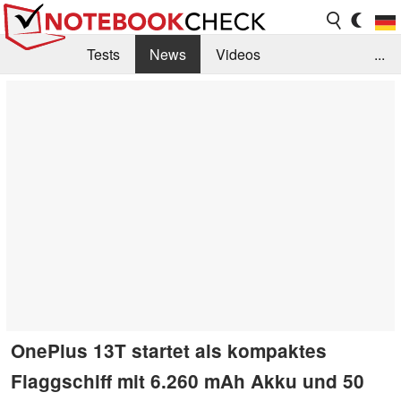
Tests
News
Videos
...
Benchmarks & Tech
Externe Tests
Kaufberatung
Deals
Suche
Jobs
Forum
OnePlus 13T startet als kompaktes
Flaggschiff mit 6.260 mAh Akku und 50