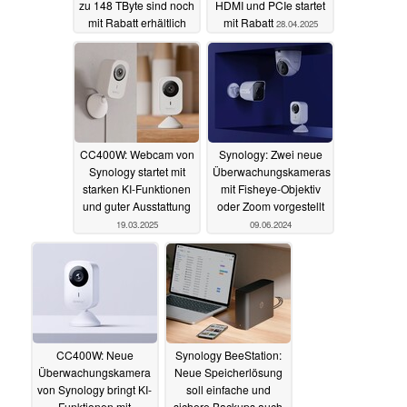
zu 148 TByte sind noch
HDMI und PCIe startet
mit Rabatt erhältlich
mit Rabatt
28.04.2025
29.04.2025
CC400W: Webcam von
Synology: Zwei neue
Synology startet mit
Überwachungskameras
starken KI-Funktionen
mit Fisheye-Objektiv
und guter Ausstattung
oder Zoom vorgestellt
19.03.2025
09.06.2024
CC400W: Neue
Synology BeeStation:
Überwachungskamera
Neue Speicherlösung
von Synology bringt KI-
soll einfache und
Funktionen mit
sichere Backups auch