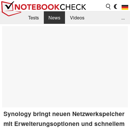
Tests
News
Videos
...
Benchmarks & Tech
Externe Tests
Kaufberatung
Deals
Suche
Jobs
Forum
Synology bringt neuen Netzwerkspeicher
mit Erweiterungsoptionen und schnellem