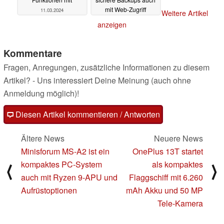
mit Web-Zugriff
11.03.2024
Weitere Artikel
ermöglichen
08.01.2024
anzeigen
Kommentare
Fragen, Anregungen, zusätzliche Informationen zu diesem
Artikel? - Uns interessiert Deine Meinung (auch ohne
Anmeldung möglich)!
Diesen Artikel kommentieren / Antworten
Ältere News
Neuere News
Minisforum MS-A2 ist ein
OnePlus 13T startet
kompaktes PC-System
als kompaktes
⟨
⟩
auch mit Ryzen 9-APU und
Flaggschiff mit 6.260
Aufrüstoptionen
mAh Akku und 50 MP
Tele-Kamera