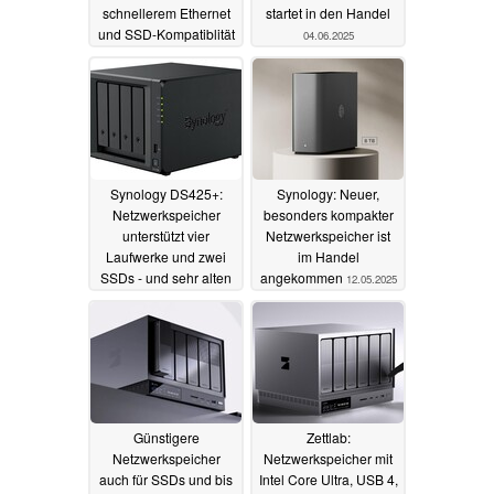
schnellerem Ethernet
startet in den Handel
und SSD-Kompatiblität
04.06.2025
10.07.2025
Synology DS425+:
Synology: Neuer,
Netzwerkspeicher
besonders kompakter
unterstützt vier
Netzwerkspeicher ist
Laufwerke und zwei
im Handel
SSDs - und sehr alten
angekommen
12.05.2025
Prozessor
22.05.2025
Günstigere
Zettlab:
Netzwerkspeicher
Netzwerkspeicher mit
auch für SSDs und bis
Intel Core Ultra, USB 4,