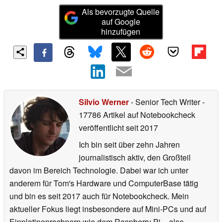
Als bevorzugte Quelle
auf Google
hinzufügen
Silvio Werner
- Senior Tech Writer
-
17786 Artikel auf Notebookcheck
veröffentlicht
seit 2017
Ich bin seit über zehn Jahren
journalistisch aktiv, den Großteil
davon im Bereich Technologie. Dabei war ich unter
anderem für Tom's Hardware und ComputerBase tätig
und bin es seit 2017 auch für Notebookcheck. Mein
aktueller Fokus liegt insbesondere auf Mini-PCs und auf
Einplatinenrechnern wie dem Raspberry Pi – also