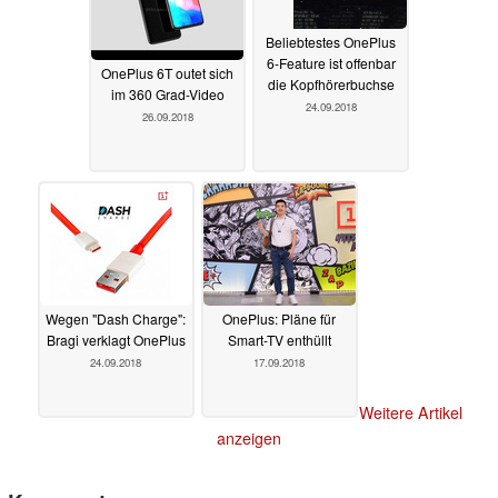
Beliebtestes OnePlus
6-Feature ist offenbar
OnePlus 6T outet sich
die Kopfhörerbuchse
im 360 Grad-Video
24.09.2018
26.09.2018
Wegen "Dash Charge":
OnePlus: Pläne für
Bragi verklagt OnePlus
Smart-TV enthüllt
24.09.2018
17.09.2018
Weitere Artikel
anzeigen