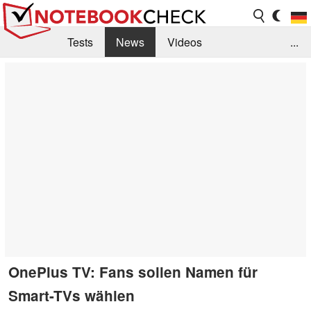
Tests
News
Videos
...
Benchmarks & Tech
Externe Tests
Kaufberatung
Deals
Suche
Jobs
Forum
OnePlus TV: Fans sollen Namen für
Smart-TVs wählen