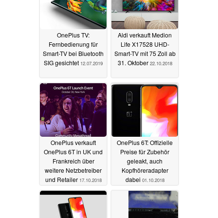
OnePlus TV:
Aldi verkauft Medion
Fernbedienung für
Life X17528 UHD-
Smart-TV bei Bluetooth
Smart-TV mit 75 Zoll ab
SIG gesichtet
31. Oktober
12.07.2019
22.10.2018
OnePlus verkauft
OnePlus 6T: Offizielle
OnePlus 6T in UK und
Preise für Zubehör
Frankreich über
geleakt, auch
weitere Netzbetreiber
Kopfhöreradapter
und Retailer
dabei
17.10.2018
01.10.2018