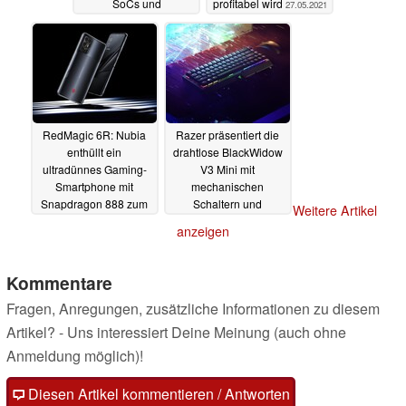
SoCs und
profitabel wird
27.05.2021
Schnellladefunktion
28.05.2021
RedMagic 6R: Nubia
Razer präsentiert die
enthüllt ein
drahtlose BlackWidow
ultradünnes Gaming-
V3 Mini mit
Smartphone mit
mechanischen
Snapdragon 888 zum
Schaltern und
Weitere Artikel
fairen Preis
minimaler Latenz
27.05.2021
anzeigen
26.05.2021
Kommentare
Fragen, Anregungen, zusätzliche Informationen zu diesem
Artikel? - Uns interessiert Deine Meinung (auch ohne
Anmeldung möglich)!
Diesen Artikel kommentieren / Antworten