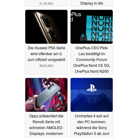
Display in die
31.05.2021
Mittelklasse
31.05.2021
Die Huawei P50-Serie
OnePlus-CEO Pete
wird offenbar am 2.
Lau bestätigt im
Juni offiziell vorgestellt
Community-Forum
OnePlus Nord CE 5G,
28.05.2021
OnePlus Nord N200
5G und 10. Juni
28.05.2021
Oppo präsentiert die
Uncharted 4 soll auf
Reno6-Serie mit
den PC kommen,
schnellen AMOLED-
während die Sony
Displays, modernen
PlayStation 5 ab Juni