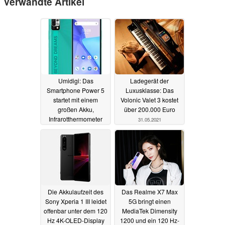
Verwandte Artikel
Umidigi: Das
Ladegerät der
Smartphone Power 5
Luxusklasse: Das
startet mit einem
Volonic Valet 3 kostet
großen Akku,
über 200.000 Euro
Infrarotthermometer
31.05.2021
und Dual-SIM
03.06.2021
Die Akkulaufzeit des
Das Realme X7 Max
Sony Xperia 1 III leidet
5G bringt einen
offenbar unter dem 120
MediaTek Dimensity
Hz 4K-OLED-Display
1200 und ein 120 Hz-