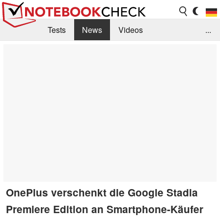
Tests
News
Videos
...
Benchmarks & Tech
Externe Tests
Kaufberatung
Deals
Suche
Jobs
Forum
OnePlus verschenkt die Google Stadia
Premiere Edition an Smartphone-Käufer