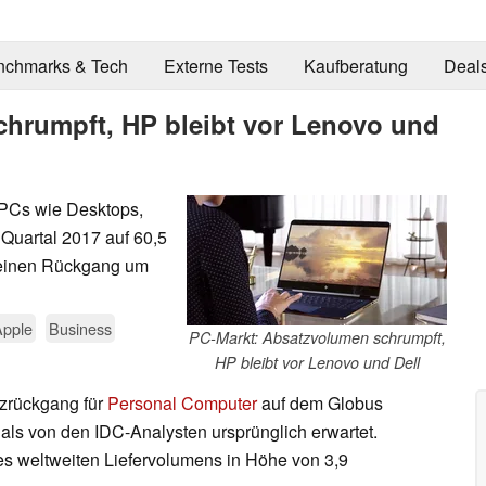
nchmarks & Tech
Externe Tests
Kaufberatung
Deal
hrumpft, HP bleibt vor Lenovo und
e PCs wie Desktops,
 Quartal 2017 auf 60,5
t einen Rückgang um
Apple
Business
PC-Markt: Absatzvolumen schrumpft,
HP bleibt vor Lenovo und Dell
tzrückgang für
Personal Computer
auf dem Globus
 als von den IDC-Analysten ursprünglich erwartet.
 weltweiten Liefervolumens in Höhe von 3,9