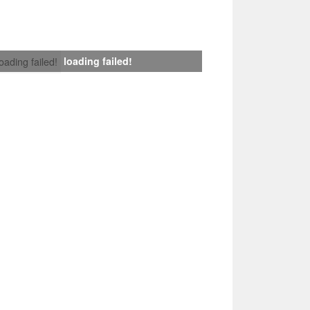
loading failed!
loading failed!