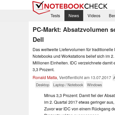
Tests
News
Videos
Be
PC-Markt: Absatzvolumen sc
Dell
Das weltweite Liefervolumen für traditionell
Notebooks und Workstations belief sich im 2.
Millionen Einheiten. IDC verzeichnete dami
3,3 Prozent.
Ronald Matta
,
Veröffentlicht am
13.07.2017
Desktop
Laptop / Notebook
Windows
Minus 3,3 Prozent: Damit fiel der Absa
im 2. Quartal 2017 etwas geringer aus,
Zuvor war IDC von einem Rückgang des