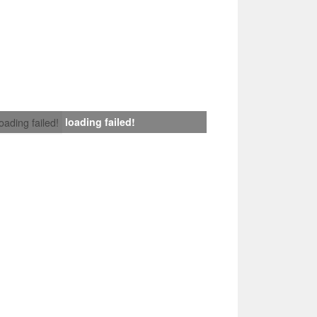
loading failed!
loading failed!