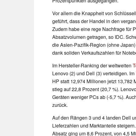
Prozentpunkten ausgegangen.
Vor allem die Knappheit von Schlüss
geführt, dass der Handel in den vergan
Zudem habe eine rege Nachfrage für 
Absatzvolumen getragen, so IDC. Sch
die Asien-Pazifik-Region (ohne Japan)
dank soliden Verkaufszahlen für Noteb
Im Hersteller-Ranking der weltweiten
T
Lenovo (2) und Dell (3) verteidigen. I
HP statt 12,974 Millionen jetzt 13,782 
stieg auf 22,8 Prozent (20,7 %). Lenovo
Geräten weniger PCs ab (-5,7 %). Auch
zurück.
Auf den Rängen 3 und 4 landen Dell u
Lieferzahlen und Marktanteile steigern.
Absatz ging um 8,6 Prozent, von 4,5 Mi