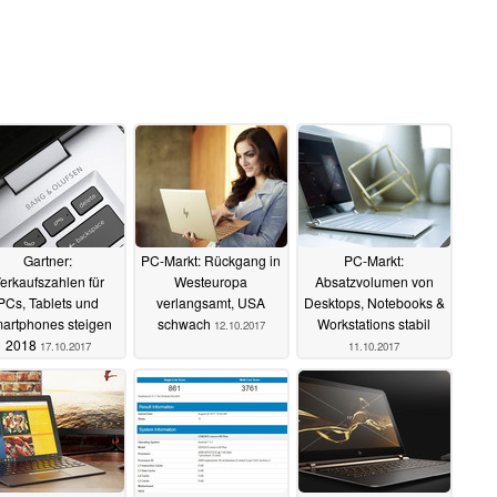
Gartner:
PC-Markt: Rückgang in
PC-Markt:
erkaufszahlen für
Westeuropa
Absatzvolumen von
PCs, Tablets und
verlangsamt, USA
Desktops, Notebooks &
artphones steigen
schwach
Workstations stabil
12.10.2017
2018
17.10.2017
11.10.2017