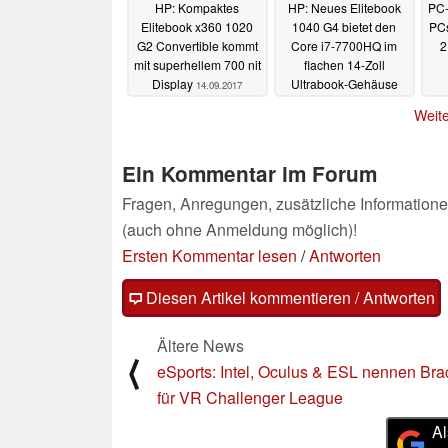
HP: Kompaktes
HP: Neues Elitebook
PC-
Elitebook x360 1020
1040 G4 bietet den
PCs
G2 Convertible kommt
Core i7-7700HQ im
2
mit superhellem 700 nit
flachen 14-Zoll
Display
Ultrabook-Gehäuse
14.09.2017
14.09.2017
Weite
Ein Kommentar im Forum
Fragen, Anregungen, zusätzliche Informatione
(auch ohne Anmeldung möglich)!
Ersten Kommentar lesen
/
Antworten
Diesen Artikel kommentieren / Antworten
Ältere News
⟨
eSports: Intel, Oculus & ESL nennen Bra
für VR Challenger League
Al