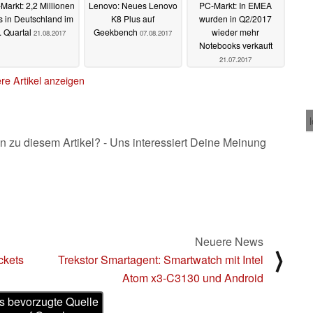
Markt: 2,2 Millionen
Lenovo: Neues Lenovo
PC-Markt: In EMEA
 in Deutschland im
K8 Plus auf
wurden in Q2/2017
. Quartal
Geekbench
wieder mehr
21.08.2017
07.08.2017
Notebooks verkauft
21.07.2017
re Artikel anzeigen
n zu diesem Artikel? - Uns interessiert Deine Meinung
Neuere News
⟩
ckets
Trekstor Smartagent: Smartwatch mit Intel
Atom x3-C3130 und Android
s bevorzugte Quelle