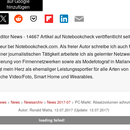
auf Google
hinzufügen
Editor News
- 14667 Artikel auf Notebookcheck veröffentlicht
sei
eur bei Notebookcheck.com. Als freier Autor schreibe ich auch 
ner journalistischen Tätigkeit arbeitete ich als gelernter Netzw
ierung von Firmennetzwerken sowie als Modefotograf in Mailan
 mein Herz als ehemaliger Leistungssportler für alle Arten von
reiche Video/Foto, Smart Home und Wearables.
News
>
News
>
Newsarchiv
>
News 2017-07
> PC-Markt: Absatzvolumen schrump
Autor: Ronald Matta, 13.07.2017 (Update: 13.07.2017)
loading failed!