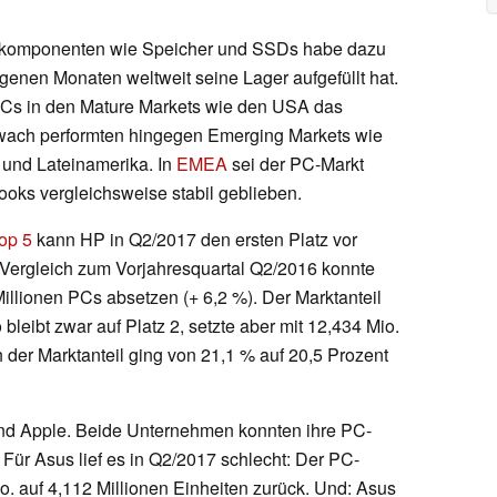
elkomponenten wie Speicher und SSDs habe dazu
genen Monaten weltweit seine Lager aufgefüllt hat.
PCs in den Mature Markets wie den USA das
wach performten hingegen Emerging Markets wie
 und Lateinamerika. In
EMEA
sei der PC-Markt
ooks vergleichsweise stabil geblieben.
op 5
kann HP in Q2/2017 den ersten Platz vor
m Vergleich zum Vorjahresquartal Q2/2016 konnte
Millionen PCs absetzen (+ 6,2 %). Der Marktanteil
 bleibt zwar auf Platz 2, setzte aber mit 12,434 Mio.
 der Marktanteil ging von 21,1 % auf 20,5 Prozent
nd Apple. Beide Unternehmen konnten ihre PC-
 Für Asus lief es in Q2/2017 schlecht: Der PC-
o. auf 4,112 Millionen Einheiten zurück. Und: Asus