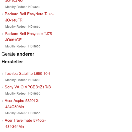
JO-102RU
Mobility Radeon HD 5650
Packard Bell EasyNote TJ75-
JO-140FR
Mobility Radeon HD 5650
Packard Bell Easynote TJ75-
JO081GE
Mobility Radeon HD 5650
Geräte
anderer
Hersteller
Toshiba Satellite L650-10H
Mobility Radeon HD 5650
Sony VAIO VPCEB1Z1R/B
Mobility Radeon HD 5650
Acer Aspire 5820TG-
434G50Mn
Mobility Radeon HD 5650
Acer Travelmate 5740G-
434G64Mn