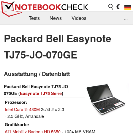
Tests
News
Videos
...
Benchmarks & Tech
Externe Tests
Packard Bell Easynote
Kaufberatung
Deals
Suche
Jobs
TJ75-JO-070GE
Forum
Ausstattung / Datenblatt
Packard Bell Easynote TJ75-JO-
070GE (
Easynote TJ75 Serie
)
Prozessor
Intel Core i5-430M
2c/4t 2 x 2.3
- 2.5 GHz, Arrandale
Grafikkarte
ATI Mobility Radeon HD 5650
- 1024 MB VRAM,