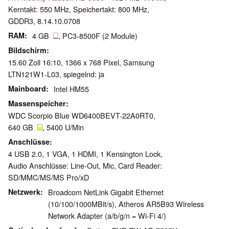
Kerntakt: 550 MHz, Speichertakt: 800 MHz,
GDDR3, 8.14.10.0708
RAM
4 GB
, PC3-8500F (2 Module)
Bildschirm
15.60 Zoll 16:10, 1366 x 768 Pixel, Samsung
LTN121W1-L03, spiegelnd: ja
Mainboard
Intel HM55
Massenspeicher
WDC Scorpio Blue WD6400BEVT-22A0RT0,
640 GB
, 5400 U/Min
Anschlüsse
4 USB 2.0, 1 VGA, 1 HDMI, 1 Kensington Lock,
Audio Anschlüsse: Line-Out, Mic, Card Reader:
SD/MMC/MS/MS Pro/xD
Netzwerk
Broadcom NetLink Gigabit Ethernet
(10/100/1000MBit/s), Atheros AR5B93 Wireless
Network Adapter (a/b/g/n = Wi-Fi 4/)