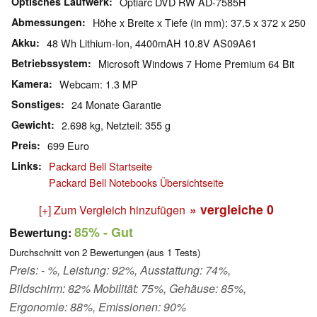
Optisches Laufwerk
Optiarc DVD RW AD-7585H
Abmessungen
Höhe x Breite x Tiefe (in mm): 37.5 x 372 x 250
Akku
48 Wh Lithium-Ion, 4400mAH 10.8V AS09A61
Betriebssystem
Microsoft Windows 7 Home Premium 64 Bit
Kamera
Webcam: 1.3 MP
Sonstiges
24 Monate Garantie
Gewicht
2.698 kg, Netzteil: 355 g
Preis
699 Euro
Links
Packard Bell Startseite
Packard Bell Notebooks Übersichtseite
» vergleiche
0
[+] Zum Vergleich hinzufügen
85%
- Gut
Bewertung:
Durchschnitt von
2
Bewertungen (aus
1
Tests)
Preis: - %, Leistung: 92%, Ausstattung: 74%,
Bildschirm: 82% Mobilität: 75%, Gehäuse: 85%,
Ergonomie: 88%, Emissionen: 90%