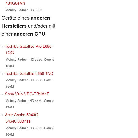
434G64Mn
Mobility Radeon HD 5650
Geräte eines
anderen
Herstellers
und/oder mit
einer
anderen CPU
Toshiba Satellite Pro L650-
1QG
Mobility Radeon HD 5650, Core i5
480M
Toshiba Satellite L650-1NC
Mobility Radeon HD 5650, Core i5
480M
Sony Vaio VPC-EB3M1E
Mobility Radeon HD 5650, Core i3
370M
Acer Aspire 5943G-
5464G50Bnss
Mobility Radeon HD 5650, Core i5
460M