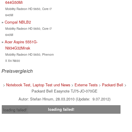
644G50Mi
Mobility Radeon HD 5650, Core i7
640M
Compal NBLB2
Mobility Radeon HD 5650, Core i7
640M
Acer Aspire 5551G-
N934G32Mnsk
Mobility Radeon HD 5650, Phenom
II X4 N930
Preisvergleich
>
Notebook Test, Laptop Test und News
>
Externe Tests
>
Packard Bell
>
Packard Bell Easynote TJ75-JO-070GE
Autor: Stefan Hinum, 28.03.2010 (Update: 9.07.2012)
loading failed!
loading failed!