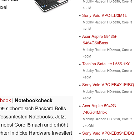
Mobility Radeon HD 5650, Core i5
ixel
480M
Sony Vaio VPC-EB3M1E
Mobility Radeon HD 5650, Core i3
370M
Acer Aspire 5943G-
5464G50Bnss
Mobility Radeon HD 5650, Core i5
460M
Toshiba Satellite L655-1K0
Mobility Radeon HD 5650, Core i5
480M
Sony Vaio VPC-EB4X1E/BQ
Mobility Radeon HD 5650, Core i5
480M
ebook
|
Notebookcheck
Acer Aspire 5942G-
9 sicherte sich Packard Bells
746G64Mnbk
eressantesten Notebooks. Jetzt
Mobility Radeon HD 5650, Core i7
0 nebst Core i5 nach und erhöht
740QM
hter in dicke Hardware investiert
Sony Vaio VPC-EB3S1E/BQ
Mobility Radeon HD 5650, Core i5