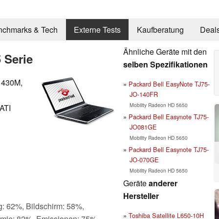
nchmarks & Tech
Externe Tests
Kaufberatung
Deal
Ähnliche Geräte mit den
 Serie
selben Spezifikationen
5 430M,
Packard Bell EasyNote TJ75-
JO-140FR
Mobility Radeon HD 5650
ATI
Packard Bell Easynote TJ75-
JO081GE
Mobility Radeon HD 5650
Packard Bell Easynote TJ75-
JO-070GE
Mobility Radeon HD 5650
Geräte
anderer
Hersteller
g: 62%, Bildschirm: 58%,
Toshiba Satellite L650-10H
omie: 82%, Emissionen: 75%