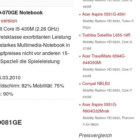
460M
JO-070GE Notebook
Acer Aspire 5551G-4591
 version
Mobility Radeon HD 5650, Turion II
P520
t Core i5-430M (2.26 GHz)
Toshiba Satellite L655-19R
reisklasse exorbitanten Leistung
Mobility Radeon HD 5650, Core i3
sstarkes Multimedia-Notebook in
370M
pfpreises nicht vor anderen 15-
Acer TravelMate 6594G-
Speziell die Spieleleistung
644G50Mi
Mobility Radeon HD 5650, Core i7
640M
15.03.2010
Compal NBLB2
ldschirm: 82% Mobilität: 75%
Mobility Radeon HD 5650, Core i7
n: 90%
640M
Acer Aspire 5551G-
N934G32Mnsk
Mobility Radeon HD 5650, Phenom
JO081GE
II X4 N930
Preisvergleich