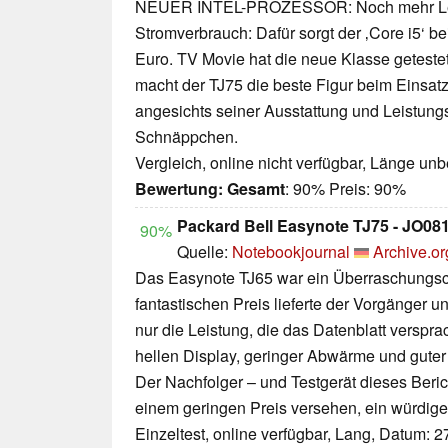
NEUER INTEL-PROZESSOR: Noch mehr Lei
Stromverbrauch: Dafür sorgt der ‚Core i5‘ b
Euro. TV Movie hat die neue Klasse getestet
macht der TJ75 die beste Figur beim Einsat
angesichts seiner Ausstattung und Leistung
Schnäppchen.
Vergleich, online nicht verfügbar, Länge un
Bewertung:
Gesamt
: 90% Preis: 90%
Packard Bell Easynote TJ75 - JO0
90%
Quelle:
Notebookjournal
Archive.or
Das Easynote TJ65 war ein Überraschungsc
fantastischen Preis lieferte der Vorgänger u
nur die Leistung, die das Datenblatt verspr
hellen Display, geringer Abwärme und guter 
Der Nachfolger – und Testgerät dieses Berich
einem geringen Preis versehen, ein würdige
Einzeltest, online verfügbar, Lang, Datum: 