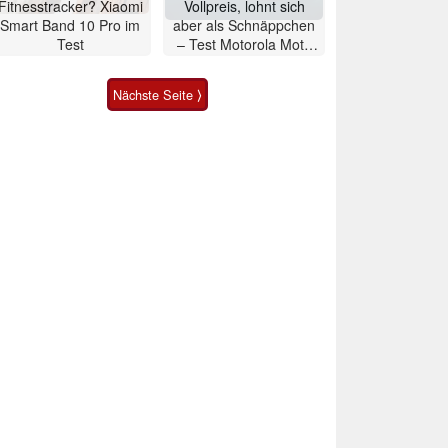
Fitnesstracker? Xiaomi
Vollpreis, lohnt sich
Smart Band 10 Pro im
aber als Schnäppchen
Test
– Test Motorola Moto
G47 Smartphone
Nächste Seite ⟩