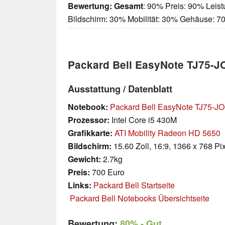
Bewertung:
Gesamt
: 90% Preis: 90% Leis
Bildschirm: 30% Mobilität: 30% Gehäuse: 
Packard Bell EasyNote TJ75-J
Ausstattung / Datenblatt
Notebook:
Packard Bell EasyNote TJ75-J
Prozessor:
Intel Core i5 430M
Grafikkarte:
ATI Mobility Radeon HD 5650
Bildschirm:
15.60 Zoll, 16:9, 1366 x 768 Pi
Gewicht:
2.7kg
Preis:
700 Euro
Links:
Packard Bell Startseite
Packard Bell Notebooks Übersichtseite
Bewertung:
80%
- Gut