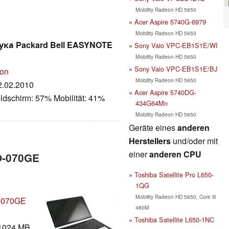
Mobility Radeon HD 5650
Acer Aspire 5740G-6979
Mobility Radeon HD 5650
ка Packard Bell EASYNOTE
Sony Vaio VPC-EB1S1E/WI
Mobility Radeon HD 5650
Sony Vaio VPC-EB1S1E/BJ
ion
Mobility Radeon HD 5650
22.02.2010
Acer Aspire 5740DG-
ldschirm: 57% Mobilität: 41%
434G64Mn
Mobility Radeon HD 5650
Geräte eines
anderen
Herstellers
und/oder mit
einer
anderen CPU
O-070GE
Toshiba Satellite Pro L650-
1QG
Mobility Radeon HD 5650, Core i5
O-070GE
480M
Toshiba Satellite L650-1NC
1024 MB