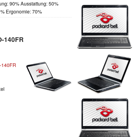
tung: 90% Ausstattung: 50%
70% Ergonomie: 70%
O-140FR
O-140FR
xel