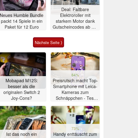
Deal: Faltbare
Neues Humble Bundle
Elektroroller mit
packt 14 Spiele in ein
starkem Motor dank
Paket für 12 Euro
Gutscheincodes ab nur
284 Euro
Nächste Seite ⟩
84%
Mobapad M12S:
Preisrutsch macht Top-
besser als die
Smartphone mit Leica-
originalen Switch 2
Kameras zum
Joy-Cons?
Schnäppchen - Test
Xiaomi 17T
73%
Ist das noch ein
Handy enttäuscht zum