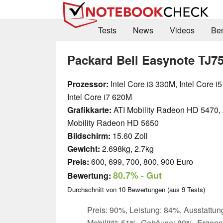
Tests
News
Videos
Be
Packard Bell Easynote TJ75
Prozessor:
Intel Core i3 330M, Intel Core i
Intel Core i7 620M
Grafikkarte:
ATI Mobility Radeon HD 5470, 
Mobility Radeon HD 5650
Bildschirm:
15.60 Zoll
Gewicht:
2.698kg, 2.7kg
Preis:
600, 699, 700, 800, 900 Euro
80.7%
- Gut
Bewertung:
Durchschnitt von
10
Bewertungen (aus
9
Tests)
Preis: 90%, Leistung: 84%, Ausstattun
Mobilität: 51%, Gehäuse: 80%, Ergon