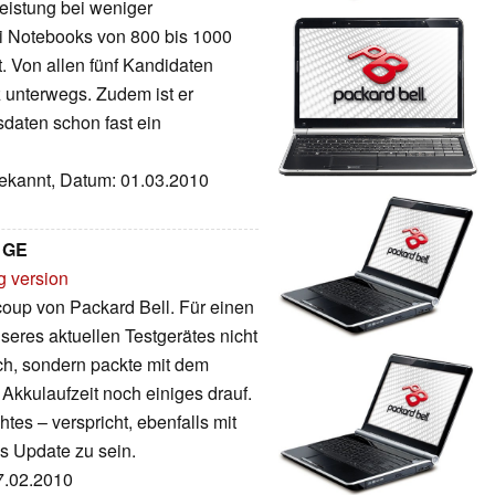
stung bei weniger
ei Notebooks von 800 bis 1000
.
Von allen fünf Kandidaten
z unterwegs. Zudem ist er
sdaten schon fast ein
bekannt, Datum: 01.03.2010
81GE
g version
oup von Packard Bell. Für einen
nseres aktuellen Testgerätes nicht
ach, sondern packte mit dem
Akkulaufzeit noch einiges drauf.
tes – verspricht, ebenfalls mit
s Update zu sein.
27.02.2010