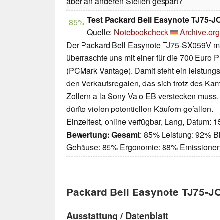
aber an anderen Stellen gespart?
Test Packard Bell Easynote TJ75-
85%
Quelle:
Notebookcheck
Archive.org
Der Packard Bell Easynote TJ75-SX059V mi
überraschte uns mit einer für die 700 Euro P
(PCMark Vantage). Damit steht ein leistung
den Verkaufsregalen, das sich trotz des Kam
Zollern a la Sony Vaio EB verstecken muss. 
dürfte vielen potentiellen Käufern gefallen.
Einzeltest, online verfügbar, Lang, Datum: 
Bewertung:
Gesamt
: 85% Leistung: 92% Bi
Gehäuse: 85% Ergonomie: 88% Emissione
Packard Bell Easynote TJ75-
Ausstattung / Datenblatt