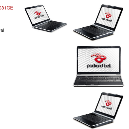
O081GE
xel