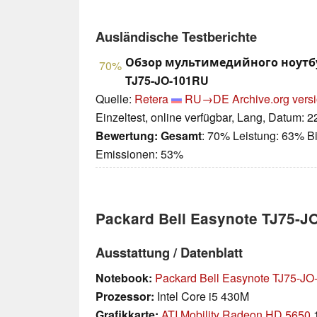
Ausländische Testberichte
Обзор мультимедийного ноутбу
70%
TJ75-JO-101RU
Quelle:
Retera
RU→DE
Archive.org vers
Einzeltest, online verfügbar, Lang, Datum: 
Bewertung:
Gesamt
: 70% Leistung: 63% Bi
Emissionen: 53%
Packard Bell Easynote TJ75-J
Ausstattung / Datenblatt
Notebook:
Packard Bell Easynote TJ75-J
Prozessor:
Intel Core i5 430M
Grafikkarte:
ATI Mobility Radeon HD 5650