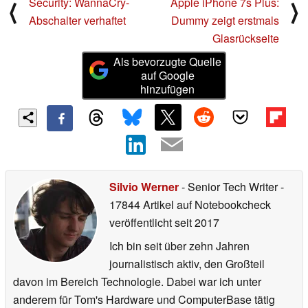
Security: WannaCry-
Apple iPhone 7s Plus:
⟨
⟩
Abschalter verhaftet
Dummy zeigt erstmals
Glasrückseite
Als bevorzugte Quelle
auf Google
hinzufügen
Silvio Werner
- Senior Tech Writer
-
17844 Artikel auf Notebookcheck
veröffentlicht
seit 2017
Ich bin seit über zehn Jahren
journalistisch aktiv, den Großteil
davon im Bereich Technologie. Dabei war ich unter
anderem für Tom's Hardware und ComputerBase tätig