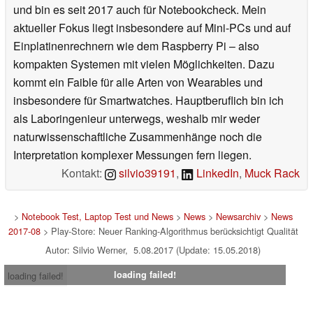
und bin es seit 2017 auch für Notebookcheck. Mein
aktueller Fokus liegt insbesondere auf Mini-PCs und auf
Einplatinenrechnern wie dem Raspberry Pi – also
kompakten Systemen mit vielen Möglichkeiten. Dazu
kommt ein Faible für alle Arten von Wearables und
insbesondere für Smartwatches. Hauptberuflich bin ich
als Laboringenieur unterwegs, weshalb mir weder
naturwissenschaftliche Zusammenhänge noch die
Interpretation komplexer Messungen fern liegen.
Kontakt:
silvio39191
,
LinkedIn
,
Muck Rack
>
Notebook Test, Laptop Test und News
>
News
>
Newsarchiv
>
News
2017-08
> Play-Store: Neuer Ranking-Algorithmus berücksichtigt Qualität
Autor: Silvio Werner, 5.08.2017 (Update: 15.05.2018)
loading failed!
loading failed!