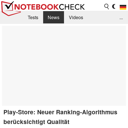
Tests
News
Videos
...
Benchmarks & Tech
Externe Tests
Kaufberatung
Deals
Suche
Jobs
Forum
Play-Store: Neuer Ranking-Algorithmus
berücksichtigt Qualität