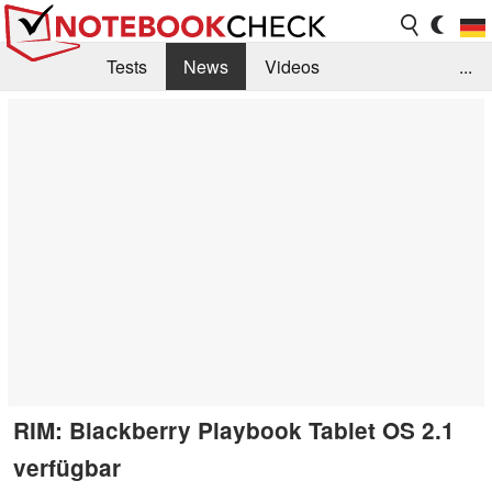
Tests
News
Videos
...
Benchmarks & Tech
Externe Tests
Kaufberatung
Deals
Suche
Jobs
Forum
RIM: Blackberry Playbook Tablet OS 2.1
verfügbar